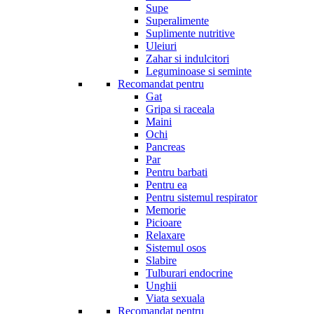
Supe
Superalimente
Suplimente nutritive
Uleiuri
Zahar si indulcitori
Leguminoase si seminte
Recomandat pentru
Gat
Gripa si raceala
Maini
Ochi
Pancreas
Par
Pentru barbati
Pentru ea
Pentru sistemul respirator
Memorie
Picioare
Relaxare
Sistemul osos
Slabire
Tulburari endocrine
Unghii
Viata sexuala
Recomandat pentru