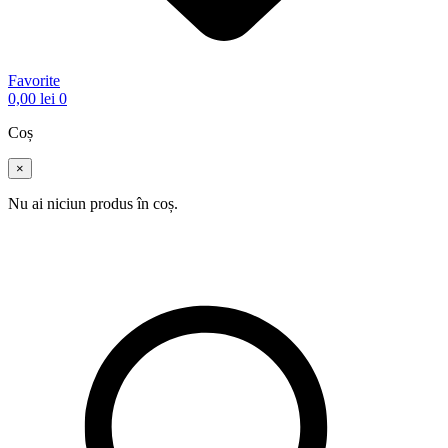
Favorite
0,00
lei
0
Coș
×
Nu ai niciun produs în coș.