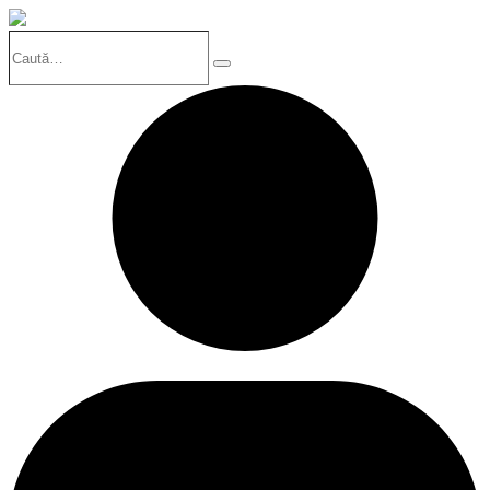
Caută…
Search