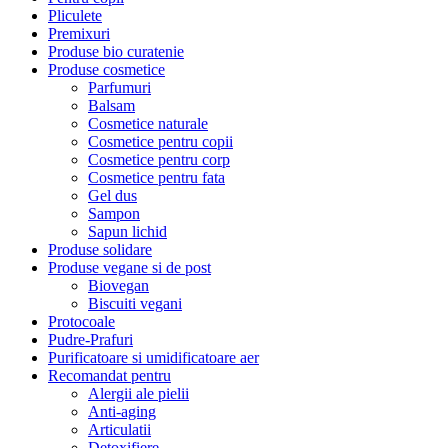
Pliculete
Premixuri
Produse bio curatenie
Produse cosmetice
Parfumuri
Balsam
Cosmetice naturale
Cosmetice pentru copii
Cosmetice pentru corp
Cosmetice pentru fata
Gel dus
Sampon
Sapun lichid
Produse solidare
Produse vegane si de post
Biovegan
Biscuiti vegani
Protocoale
Pudre-Prafuri
Purificatoare si umidificatoare aer
Recomandat pentru
Alergii ale pielii
Anti-aging
Articulatii
Detoxifiere