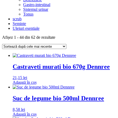
Gastro-intestinal
Sistemul urinar
Tonus
scrub
Seminte
Uleiuri esentiale
Sortat
Afișez 1 - 44 din 62 de rezultate
după
cele
mai
recente
Castraveti murati bio 670g Dennree
21,15
lei
Adaugă în coș
Suc de legume bio 500ml Dennree
8,58
lei
Adaugă în coș