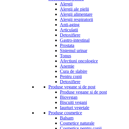
Alergii
Alergii ale pielii
Alergii alimentare
Alergii respiratorii
Anti-aging
Articulatii
Detoxifiere
Gastro-intestinal
Prostata
Sistemul urinar
Tonus
Afectiuni oncologice
Anemie
Cura de slabire
Pentru copii
Detoxifiere
Produse vegane si de post
Produse vegane si de post
Biovegan
Biscuiti vegani
Iaurturi vegetale
Produse cosmetice
Balsam
Cosmetice naturale
Cosmetice pentru copii