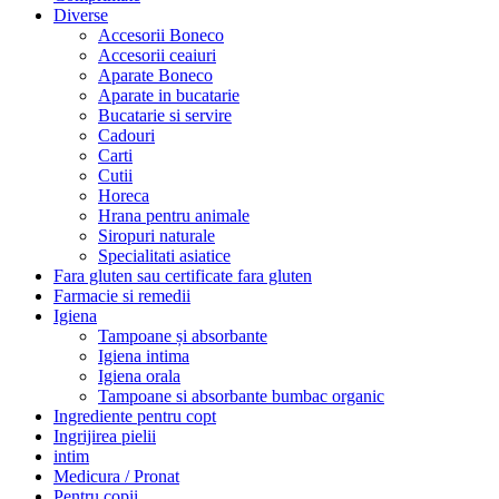
Diverse
Accesorii Boneco
Accesorii ceaiuri
Aparate Boneco
Aparate in bucatarie
Bucatarie si servire
Cadouri
Carti
Cutii
Horeca
Hrana pentru animale
Siropuri naturale
Specialitati asiatice
Fara gluten sau certificate fara gluten
Farmacie si remedii
Igiena
Tampoane și absorbante
Igiena intima
Igiena orala
Tampoane si absorbante bumbac organic
Ingrediente pentru copt
Ingrijirea pielii
intim
Medicura / Pronat
Pentru copii