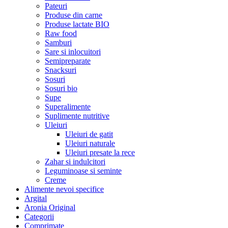
Pateuri
Produse din carne
Produse lactate BIO
Raw food
Samburi
Sare si inlocuitori
Semipreparate
Snacksuri
Sosuri
Sosuri bio
Supe
Superalimente
Suplimente nutritive
Uleiuri
Uleiuri de gatit
Uleiuri naturale
Uleiuri presate la rece
Zahar si indulcitori
Leguminoase si seminte
Creme
Alimente nevoi specifice
Argital
Aronia Original
Categorii
Comprimate