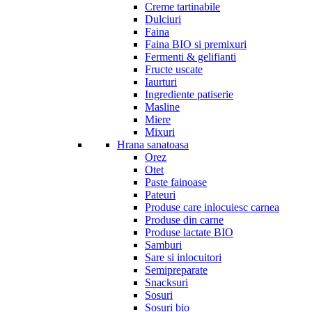
Creme tartinabile
Dulciuri
Faina
Faina BIO si premixuri
Fermenti & gelifianti
Fructe uscate
Iaurturi
Ingrediente patiserie
Masline
Miere
Mixuri
Hrana sanatoasa
Orez
Otet
Paste fainoase
Pateuri
Produse care inlocuiesc carnea
Produse din carne
Produse lactate BIO
Samburi
Sare si inlocuitori
Semipreparate
Snacksuri
Sosuri
Sosuri bio