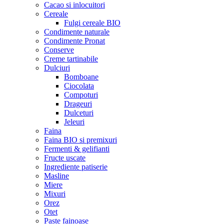
Cacao si inlocuitori
Cereale
Fulgi cereale BIO
Condimente naturale
Condimente Pronat
Conserve
Creme tartinabile
Dulciuri
Bomboane
Ciocolata
Compoturi
Drageuri
Dulceturi
Jeleuri
Faina
Faina BIO si premixuri
Fermenti & gelifianti
Fructe uscate
Ingrediente patiserie
Masline
Miere
Mixuri
Orez
Otet
Paste fainoase