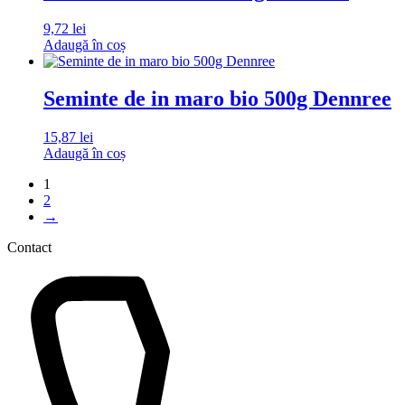
9,72
lei
Adaugă în coș
Seminte de in maro bio 500g Dennree
15,87
lei
Adaugă în coș
1
2
→
Contact