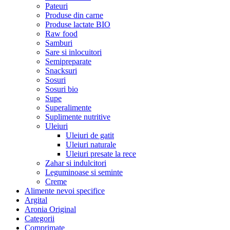
Pateuri
Produse din carne
Produse lactate BIO
Raw food
Samburi
Sare si inlocuitori
Semipreparate
Snacksuri
Sosuri
Sosuri bio
Supe
Superalimente
Suplimente nutritive
Uleiuri
Uleiuri de gatit
Uleiuri naturale
Uleiuri presate la rece
Zahar si indulcitori
Leguminoase si seminte
Creme
Alimente nevoi specifice
Argital
Aronia Original
Categorii
Comprimate