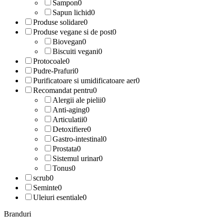
Sampon
0
Sapun lichid
0
Produse solidare
0
Produse vegane si de post
0
Biovegan
0
Biscuiti vegani
0
Protocoale
0
Pudre-Prafuri
0
Purificatoare si umidificatoare aer
0
Recomandat pentru
0
Alergii ale pielii
0
Anti-aging
0
Articulatii
0
Detoxifiere
0
Gastro-intestinal
0
Prostata
0
Sistemul urinar
0
Tonus
0
scrub
0
Seminte
0
Uleiuri esentiale
0
Branduri