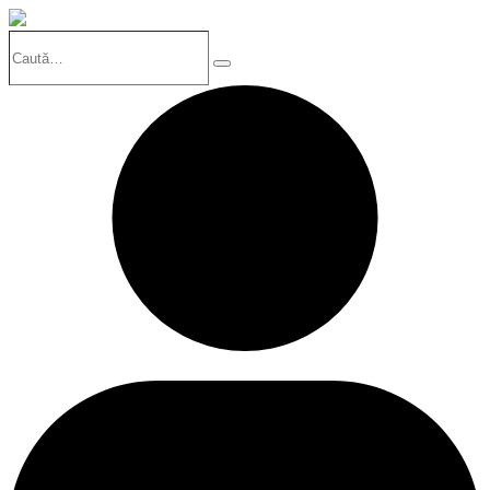
Caută…
Search