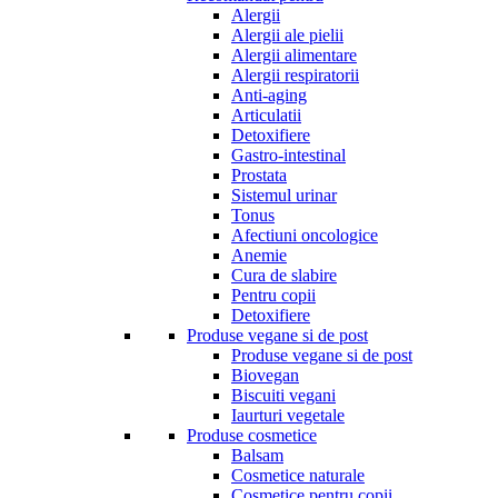
Alergii
Alergii ale pielii
Alergii alimentare
Alergii respiratorii
Anti-aging
Articulatii
Detoxifiere
Gastro-intestinal
Prostata
Sistemul urinar
Tonus
Afectiuni oncologice
Anemie
Cura de slabire
Pentru copii
Detoxifiere
Produse vegane si de post
Produse vegane si de post
Biovegan
Biscuiti vegani
Iaurturi vegetale
Produse cosmetice
Balsam
Cosmetice naturale
Cosmetice pentru copii