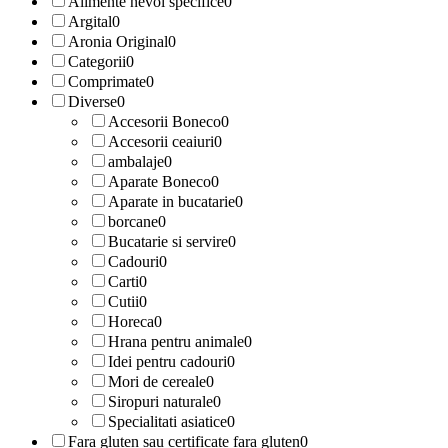
Alimente nevoi specifice
0
Argital
0
Aronia Original
0
Categorii
0
Comprimate
0
Diverse
0
Accesorii Boneco
0
Accesorii ceaiuri
0
ambalaje
0
Aparate Boneco
0
Aparate in bucatarie
0
borcane
0
Bucatarie si servire
0
Cadouri
0
Carti
0
Cutii
0
Horeca
0
Hrana pentru animale
0
Idei pentru cadouri
0
Mori de cereale
0
Siropuri naturale
0
Specialitati asiatice
0
Fara gluten sau certificate fara gluten
0