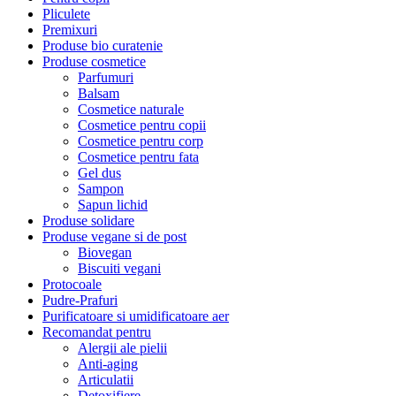
Pliculete
Premixuri
Produse bio curatenie
Produse cosmetice
Parfumuri
Balsam
Cosmetice naturale
Cosmetice pentru copii
Cosmetice pentru corp
Cosmetice pentru fata
Gel dus
Sampon
Sapun lichid
Produse solidare
Produse vegane si de post
Biovegan
Biscuiti vegani
Protocoale
Pudre-Prafuri
Purificatoare si umidificatoare aer
Recomandat pentru
Alergii ale pielii
Anti-aging
Articulatii
Detoxifiere