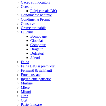
Cacao si inlocuitori
Cereale
Fulgi cereale BIO
Condimente naturale
Condimente Pronat
Conserve
Creme tartinabile
Dulciuri
Bomboane
Ciocolata
Compoturi
Drageuri
Dulceturi
Jeleuri
Faina
Faina BIO si premixuri
Fermenti & gelifianti
Fructe uscate
Ingrediente patiserie
Masline
Miere
Mixuri
Orez
Otet
Paste fainoase