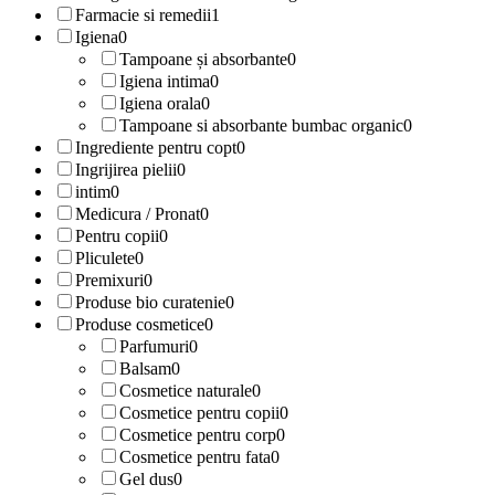
Farmacie si remedii
1
Igiena
0
Tampoane și absorbante
0
Igiena intima
0
Igiena orala
0
Tampoane si absorbante bumbac organic
0
Ingrediente pentru copt
0
Ingrijirea pielii
0
intim
0
Medicura / Pronat
0
Pentru copii
0
Pliculete
0
Premixuri
0
Produse bio curatenie
0
Produse cosmetice
0
Parfumuri
0
Balsam
0
Cosmetice naturale
0
Cosmetice pentru copii
0
Cosmetice pentru corp
0
Cosmetice pentru fata
0
Gel dus
0