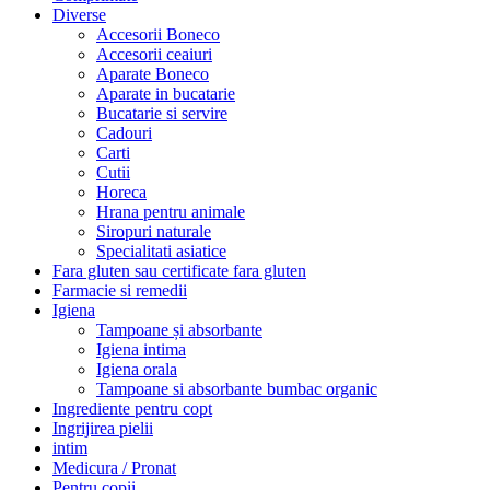
Diverse
Accesorii Boneco
Accesorii ceaiuri
Aparate Boneco
Aparate in bucatarie
Bucatarie si servire
Cadouri
Carti
Cutii
Horeca
Hrana pentru animale
Siropuri naturale
Specialitati asiatice
Fara gluten sau certificate fara gluten
Farmacie si remedii
Igiena
Tampoane și absorbante
Igiena intima
Igiena orala
Tampoane si absorbante bumbac organic
Ingrediente pentru copt
Ingrijirea pielii
intim
Medicura / Pronat
Pentru copii