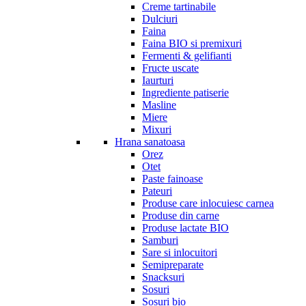
Creme tartinabile
Dulciuri
Faina
Faina BIO si premixuri
Fermenti & gelifianti
Fructe uscate
Iaurturi
Ingrediente patiserie
Masline
Miere
Mixuri
Hrana sanatoasa
Orez
Otet
Paste fainoase
Pateuri
Produse care inlocuiesc carnea
Produse din carne
Produse lactate BIO
Samburi
Sare si inlocuitori
Semipreparate
Snacksuri
Sosuri
Sosuri bio