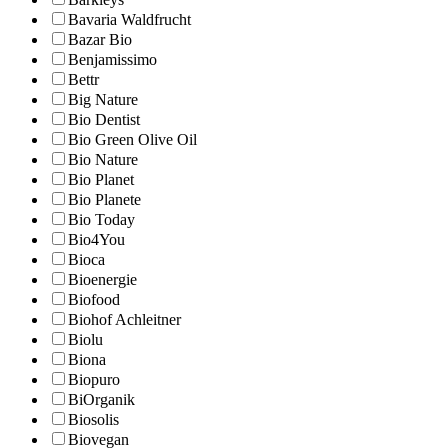
Bavaria Waldfrucht
Bazar Bio
Benjamissimo
Bettr
Big Nature
Bio Dentist
Bio Green Olive Oil
Bio Nature
Bio Planet
Bio Planete
Bio Today
Bio4You
Bioca
Bioenergie
Biofood
Biohof Achleitner
Biolu
Biona
Biopuro
BiOrganik
Biosolis
Biovegan