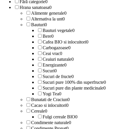
Fără categorie
0
Hrana sanatoasa
0
Alimente generale
0
Alternativa la unt
0
Bauturi
0
Bauturi vegetale
0
Bere
0
Cafea BIO si inlocuitori
0
Carbogazoase
0
Ceai vrac
0
Ceaiuri naturale
0
Energizante
0
Sucuri
0
Sucuri de fructe
0
Sucuri pure 100% din superfructe
0
Sucuri pure din plante medicinale
0
Yogi Tea
0
Bunatati de Craciun
0
Cacao si inlocuitori
0
Cereale
0
Fulgi cereale BIO
0
Condimente naturale
0
Condimente Pronat
0