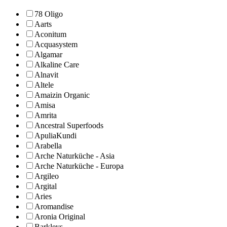
78 Oligo
Aarts
Aconitum
Acquasystem
Algamar
Alkaline Care
Alnavit
Altele
Amaizin Organic
Amisa
Amrita
Ancestral Superfoods
ApuliaKundi
Arabella
Arche Naturküche - Asia
Arche Naturküche - Europa
Argileo
Argital
Aries
Aromandise
Aronia Original
Barkleys