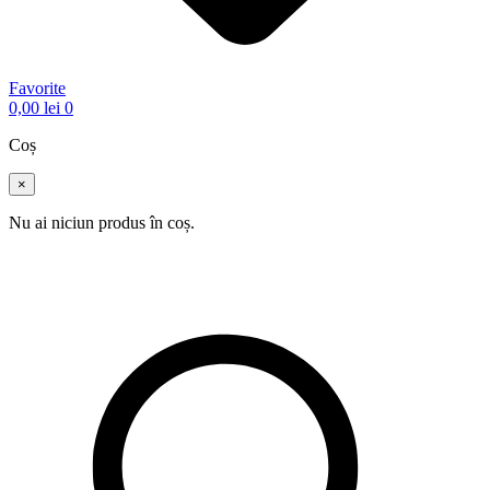
Favorite
0,00
lei
0
Coș
×
Nu ai niciun produs în coș.