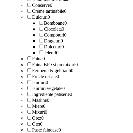
Conserve
0
Creme tartinabile
0
Dulciuri
0
Bomboane
0
Ciocolata
0
Compoturi
0
Drageuri
0
Dulceturi
0
Jeleuri
0
Faina
0
Faina BIO si premixuri
0
Fermenti & gelifianti
0
Fructe uscate
0
Iaurturi
0
Iaurturi vegetale
0
Ingrediente patiserie
0
Masline
0
Miere
0
Mixuri
0
Orez
0
Otet
0
Paste fainoase
0