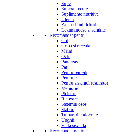
Supe
Superalimente
Suplimente nutritive
Uleiuri
Zahar si indulcitori
Leguminoase si seminte
Recomandat pentru
Gat
Gripa si raceala
Maini
Ochi
Pancreas
Par
Pentru barbati
Pentru ea
Pentru sistemul respirator
Memorie
Picioare
Relaxare
Sistemul osos
Slabire
Tulburari endocrine
Unghii
Viata sexuala
Recomandat pentru