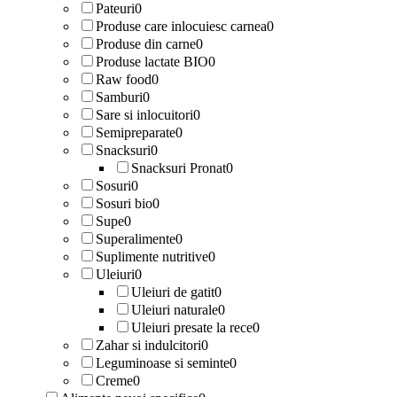
Pateuri
0
Produse care inlocuiesc carnea
0
Produse din carne
0
Produse lactate BIO
0
Raw food
0
Samburi
0
Sare si inlocuitori
0
Semipreparate
0
Snacksuri
0
Snacksuri Pronat
0
Sosuri
0
Sosuri bio
0
Supe
0
Superalimente
0
Suplimente nutritive
0
Uleiuri
0
Uleiuri de gatit
0
Uleiuri naturale
0
Uleiuri presate la rece
0
Zahar si indulcitori
0
Leguminoase si seminte
0
Creme
0