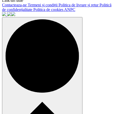
Link-uri utile
Contacteaza-ne
Termeni și condiții
Politica de livrare și retur
Politică
de confidențialitate
Politica de cookies
ANPC