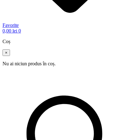
Favorite
0,00
lei
0
Coș
×
Nu ai niciun produs în coș.