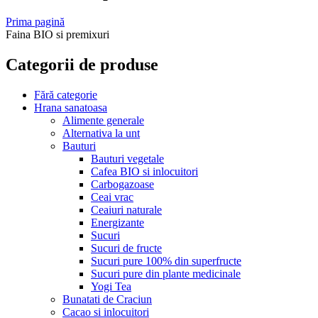
Prima pagină
Faina BIO si premixuri
Categorii de produse
Fără categorie
Hrana sanatoasa
Alimente generale
Alternativa la unt
Bauturi
Bauturi vegetale
Cafea BIO si inlocuitori
Carbogazoase
Ceai vrac
Ceaiuri naturale
Energizante
Sucuri
Sucuri de fructe
Sucuri pure 100% din superfructe
Sucuri pure din plante medicinale
Yogi Tea
Bunatati de Craciun
Cacao si inlocuitori