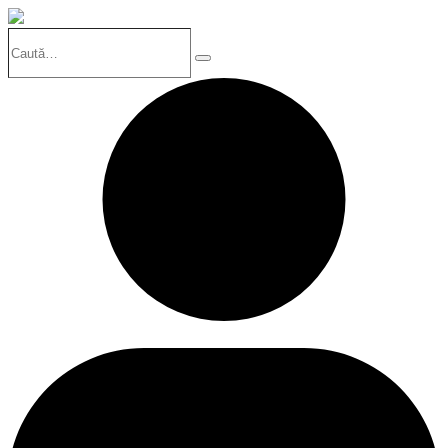
Caută…
Search