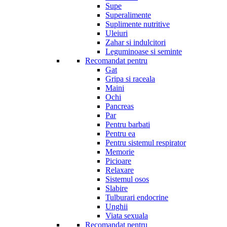
Supe
Superalimente
Suplimente nutritive
Uleiuri
Zahar si indulcitori
Leguminoase si seminte
Recomandat pentru
Gat
Gripa si raceala
Maini
Ochi
Pancreas
Par
Pentru barbati
Pentru ea
Pentru sistemul respirator
Memorie
Picioare
Relaxare
Sistemul osos
Slabire
Tulburari endocrine
Unghii
Viata sexuala
Recomandat pentru