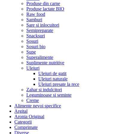
Produse din carne
Produse lactate BIO
Raw food
Samburi
Sare si inlocuitori
Semipreparate
Snacksuri
Sosuri
Sosuri bio
Supe
Superalimente
Suplimente nutritive
Uleiuri
Uleiuri de gatit
Uleiuri naturale
Uleiuri presate la rece
Zahar si indulcitori
Leguminoase si seminte
Creme
Alimente nevoi specifice
Argital
Aronia Original
Categorii
Comprimate
Diverse