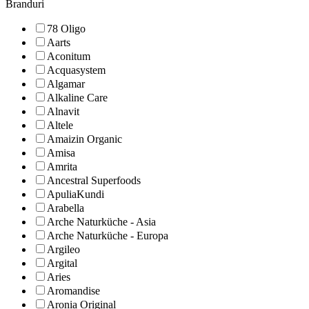
Branduri
78 Oligo
Aarts
Aconitum
Acquasystem
Algamar
Alkaline Care
Alnavit
Altele
Amaizin Organic
Amisa
Amrita
Ancestral Superfoods
ApuliaKundi
Arabella
Arche Naturküche - Asia
Arche Naturküche - Europa
Argileo
Argital
Aries
Aromandise
Aronia Original