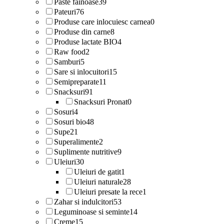
Paste fainoase
39
Pateuri
76
Produse care inlocuiesc carnea
0
Produse din carne
8
Produse lactate BIO
4
Raw food
2
Samburi
5
Sare si inlocuitori
15
Semipreparate
11
Snacksuri
91
Snacksuri Pronat
0
Sosuri
4
Sosuri bio
48
Supe
21
Superalimente
2
Suplimente nutritive
9
Uleiuri
30
Uleiuri de gatit
1
Uleiuri naturale
28
Uleiuri presate la rece
1
Zahar si indulcitori
53
Leguminoase si seminte
14
Creme
15