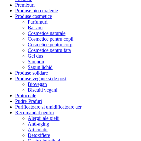
Premixuri
Produse bio curatenie
Produse cosmetice
Parfumuri
Balsam
Cosmetice naturale
Cosmetice pentru copii
Cosmetice pentru corp
Cosmetice pentru fata
Gel dus
Sampon
Sapun lichid
Produse solidare
Produse vegane si de post
Biovegan
Biscuiti vegani
Protocoale
Pudre-Prafuri
Purificatoare si umidificatoare aer
Recomandat pentru
Alergii ale pielii
Anti-aging
Articulatii
Detoxifiere
Gastro-intestinal