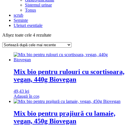
Sistemul urinar
Tonus
scrub
Seminte
Uleiuri esentiale
Sortat
Afișez toate cele 4 rezultate
după
cele
mai
recente
Mix bio pentru rulouri cu scortisoara,
vegan, 440g Biovegan
49,43
lei
Adaugă în coș
Mix bio pentru prajiură cu lamaie,
vegan, 450g Biovegan