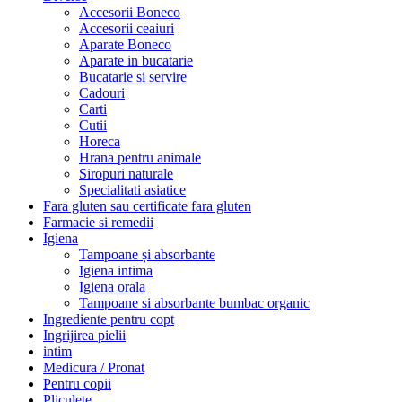
Accesorii Boneco
Accesorii ceaiuri
Aparate Boneco
Aparate in bucatarie
Bucatarie si servire
Cadouri
Carti
Cutii
Horeca
Hrana pentru animale
Siropuri naturale
Specialitati asiatice
Fara gluten sau certificate fara gluten
Farmacie si remedii
Igiena
Tampoane și absorbante
Igiena intima
Igiena orala
Tampoane si absorbante bumbac organic
Ingrediente pentru copt
Ingrijirea pielii
intim
Medicura / Pronat
Pentru copii
Pliculete