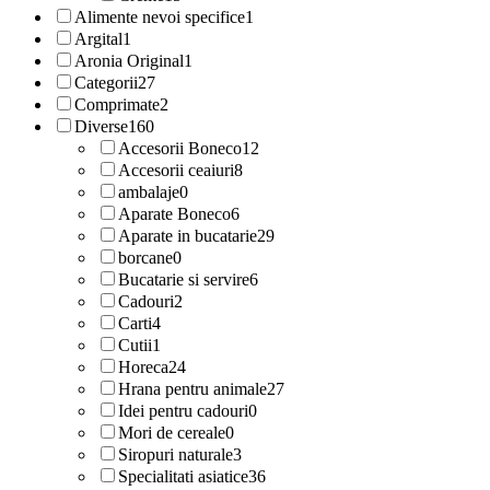
Alimente nevoi specifice
1
Argital
1
Aronia Original
1
Categorii
27
Comprimate
2
Diverse
160
Accesorii Boneco
12
Accesorii ceaiuri
8
ambalaje
0
Aparate Boneco
6
Aparate in bucatarie
29
borcane
0
Bucatarie si servire
6
Cadouri
2
Carti
4
Cutii
1
Horeca
24
Hrana pentru animale
27
Idei pentru cadouri
0
Mori de cereale
0
Siropuri naturale
3
Specialitati asiatice
36