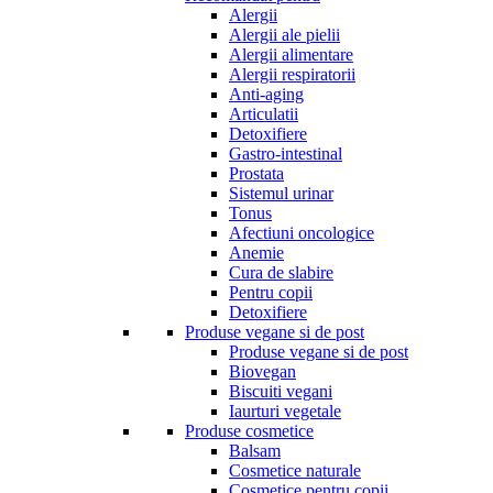
Alergii
Alergii ale pielii
Alergii alimentare
Alergii respiratorii
Anti-aging
Articulatii
Detoxifiere
Gastro-intestinal
Prostata
Sistemul urinar
Tonus
Afectiuni oncologice
Anemie
Cura de slabire
Pentru copii
Detoxifiere
Produse vegane si de post
Produse vegane si de post
Biovegan
Biscuiti vegani
Iaurturi vegetale
Produse cosmetice
Balsam
Cosmetice naturale
Cosmetice pentru copii