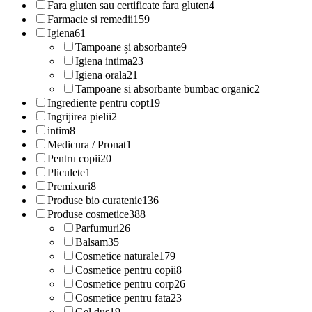
Fara gluten sau certificate fara gluten
4
Farmacie si remedii
159
Igiena
61
Tampoane și absorbante
9
Igiena intima
23
Igiena orala
21
Tampoane si absorbante bumbac organic
2
Ingrediente pentru copt
19
Ingrijirea pielii
2
intim
8
Medicura / Pronat
1
Pentru copii
20
Pliculete
1
Premixuri
8
Produse bio curatenie
136
Produse cosmetice
388
Parfumuri
26
Balsam
35
Cosmetice naturale
179
Cosmetice pentru copii
8
Cosmetice pentru corp
26
Cosmetice pentru fata
23
Gel dus
19