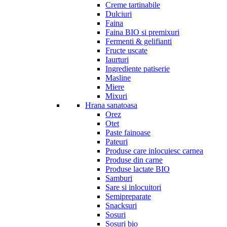
Creme tartinabile
Dulciuri
Faina
Faina BIO si premixuri
Fermenti & gelifianti
Fructe uscate
Iaurturi
Ingrediente patiserie
Masline
Miere
Mixuri
Hrana sanatoasa
Orez
Otet
Paste fainoase
Pateuri
Produse care inlocuiesc carnea
Produse din carne
Produse lactate BIO
Samburi
Sare si inlocuitori
Semipreparate
Snacksuri
Sosuri
Sosuri bio