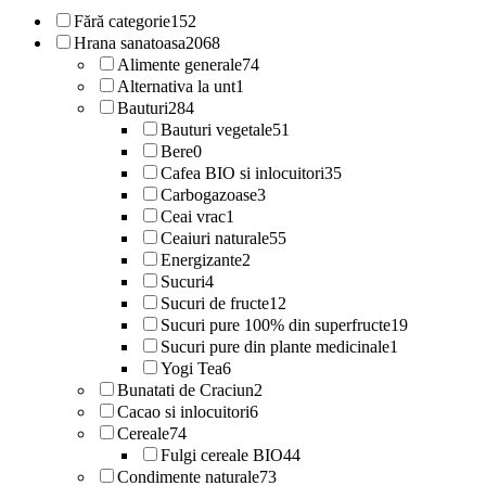
Fără categorie
152
Hrana sanatoasa
2068
Alimente generale
74
Alternativa la unt
1
Bauturi
284
Bauturi vegetale
51
Bere
0
Cafea BIO si inlocuitori
35
Carbogazoase
3
Ceai vrac
1
Ceaiuri naturale
55
Energizante
2
Sucuri
4
Sucuri de fructe
12
Sucuri pure 100% din superfructe
19
Sucuri pure din plante medicinale
1
Yogi Tea
6
Bunatati de Craciun
2
Cacao si inlocuitori
6
Cereale
74
Fulgi cereale BIO
44
Condimente naturale
73