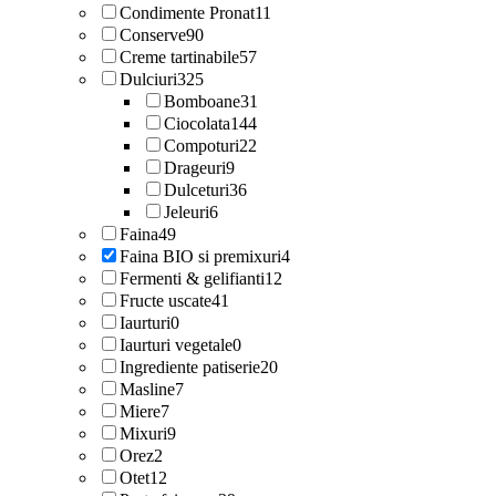
Condimente Pronat
11
Conserve
90
Creme tartinabile
57
Dulciuri
325
Bomboane
31
Ciocolata
144
Compoturi
22
Drageuri
9
Dulceturi
36
Jeleuri
6
Faina
49
Faina BIO si premixuri
4
Fermenti & gelifianti
12
Fructe uscate
41
Iaurturi
0
Iaurturi vegetale
0
Ingrediente patiserie
20
Masline
7
Miere
7
Mixuri
9
Orez
2
Otet
12