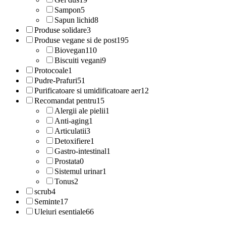
Sampon
5
Sapun lichid
8
Produse solidare
3
Produse vegane si de post
195
Biovegan
110
Biscuiti vegani
9
Protocoale
1
Pudre-Prafuri
51
Purificatoare si umidificatoare aer
12
Recomandat pentru
15
Alergii ale pielii
1
Anti-aging
1
Articulatii
3
Detoxifiere
1
Gastro-intestinal
1
Prostata
0
Sistemul urinar
1
Tonus
2
scrub
4
Seminte
17
Uleiuri esentiale
66