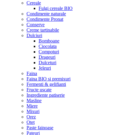
Cereale
Fulgi cereale BIO
Condimente naturale
Condimente Pronat
Conserve
Creme tartinabile
Dulciuri
Bomboane
Ciocolata
Compoturi
Drageuri
Dulceturi
Jeleuri
Faina
Faina BIO si premixuri
Fermenti & gelifianti
Fructe uscate
Ingrediente patiserie
Masline
Miere
Mixuri
Orez
Otet
Paste fainoase
Pateuri