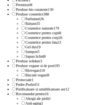
Pliculete
1
Premixuri
8
Produse bio curatenie
136
Produse cosmetice
388
Parfumuri
26
Balsam
35
Cosmetice naturale
179
Cosmetice pentru copii
8
Cosmetice pentru corp
26
Cosmetice pentru fata
23
Gel dus
19
Sampon
5
Sapun lichid
8
Produse solidare
3
Produse vegane si de post
195
Biovegan
110
Biscuiti vegani
9
Protocoale
1
Pudre-Prafuri
51
Purificatoare si umidificatoare aer
12
Recomandat pentru
16
Alergii ale pielii
1
Anti-aging
1