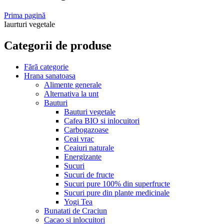
Prima pagină
Iaurturi vegetale
Categorii de produse
Fără categorie
Hrana sanatoasa
Alimente generale
Alternativa la unt
Bauturi
Bauturi vegetale
Cafea BIO si inlocuitori
Carbogazoase
Ceai vrac
Ceaiuri naturale
Energizante
Sucuri
Sucuri de fructe
Sucuri pure 100% din superfructe
Sucuri pure din plante medicinale
Yogi Tea
Bunatati de Craciun
Cacao si inlocuitori