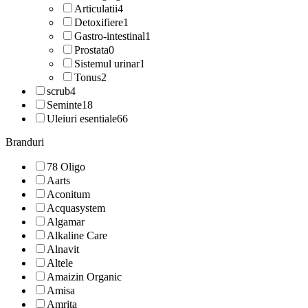
Articulatii
4
Detoxifiere
1
Gastro-intestinal
1
Prostata
0
Sistemul urinar
1
Tonus
2
scrub
4
Seminte
18
Uleiuri esentiale
66
Branduri
78 Oligo
Aarts
Aconitum
Acquasystem
Algamar
Alkaline Care
Alnavit
Altele
Amaizin Organic
Amisa
Amrita