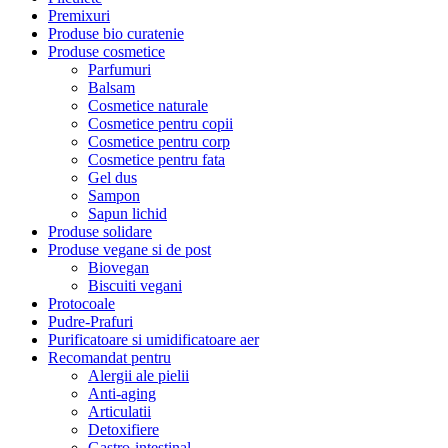
Premixuri
Produse bio curatenie
Produse cosmetice
Parfumuri
Balsam
Cosmetice naturale
Cosmetice pentru copii
Cosmetice pentru corp
Cosmetice pentru fata
Gel dus
Sampon
Sapun lichid
Produse solidare
Produse vegane si de post
Biovegan
Biscuiti vegani
Protocoale
Pudre-Prafuri
Purificatoare si umidificatoare aer
Recomandat pentru
Alergii ale pielii
Anti-aging
Articulatii
Detoxifiere
Gastro-intestinal