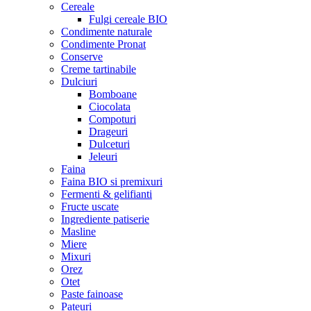
Cereale
Fulgi cereale BIO
Condimente naturale
Condimente Pronat
Conserve
Creme tartinabile
Dulciuri
Bomboane
Ciocolata
Compoturi
Drageuri
Dulceturi
Jeleuri
Faina
Faina BIO si premixuri
Fermenti & gelifianti
Fructe uscate
Ingrediente patiserie
Masline
Miere
Mixuri
Orez
Otet
Paste fainoase
Pateuri