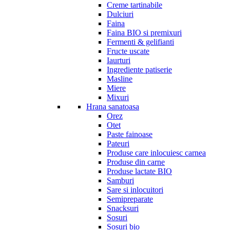
Creme tartinabile
Dulciuri
Faina
Faina BIO si premixuri
Fermenti & gelifianti
Fructe uscate
Iaurturi
Ingrediente patiserie
Masline
Miere
Mixuri
Hrana sanatoasa
Orez
Otet
Paste fainoase
Pateuri
Produse care inlocuiesc carnea
Produse din carne
Produse lactate BIO
Samburi
Sare si inlocuitori
Semipreparate
Snacksuri
Sosuri
Sosuri bio