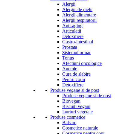
Alergii
Alergii ale pielii
Alergii alimentare
Alergii respiratorii
Anti-aging
Articulatii
Detoxifiere
Gastro-intestinal
Prostata
Sistemul urinar
Tonus
Afectiuni oncologice
Anemie
Cura de slabire
Pentru copii
Detoxifiere
Produse vegane si de post
Produse vegane si de post
Biovegan
Biscuiti vegani
Iaurturi vegetale
Produse cosmetice
Balsam
Cosmetice naturale
Cosmetice pentru copii