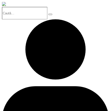
Caută…
Search