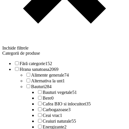
Inchide filtrele
Categorii de produse
Fără categorie
152
Hrana sanatoasa
2069
Alimente generale
74
Alternativa la unt
1
Bauturi
284
Bauturi vegetale
51
Bere
0
Cafea BIO si inlocuitori
35
Carbogazoase
3
Ceai vrac
1
Ceaiuri naturale
55
Energizante
2