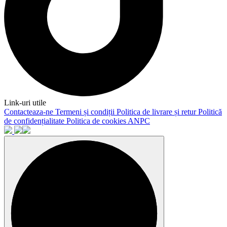
Link-uri utile
Contacteaza-ne
Termeni și condiții
Politica de livrare și retur
Politică
de confidențialitate
Politica de cookies
ANPC