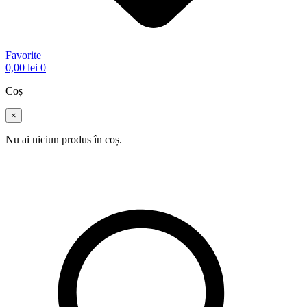
Favorite
0,00
lei
0
Coș
×
Nu ai niciun produs în coș.