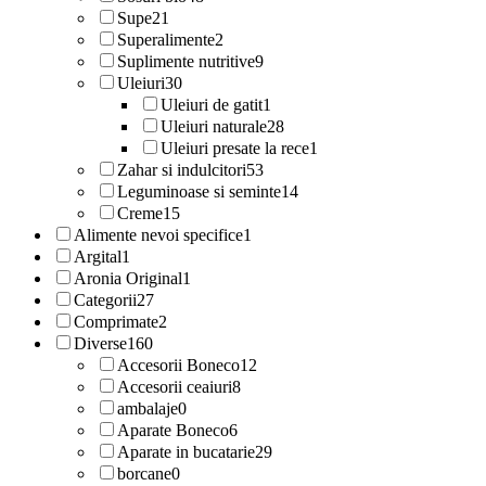
Supe
21
Superalimente
2
Suplimente nutritive
9
Uleiuri
30
Uleiuri de gatit
1
Uleiuri naturale
28
Uleiuri presate la rece
1
Zahar si indulcitori
53
Leguminoase si seminte
14
Creme
15
Alimente nevoi specifice
1
Argital
1
Aronia Original
1
Categorii
27
Comprimate
2
Diverse
160
Accesorii Boneco
12
Accesorii ceaiuri
8
ambalaje
0
Aparate Boneco
6
Aparate in bucatarie
29
borcane
0