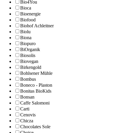
Bio4You
Bioca
Bioenergie
Biofood
Biohof Achleitner
Biolu
Biona
Biopuro
BiOrganik
Biosolis
Biovegan
Birkengold
Bohlsener Mühle
Bombus
Boneco - Plaston
Bonitas BioKids
Bonsan
Caffe Salomoni
Carti
Cenovis
Chicza
Chocolates Sole
Choice