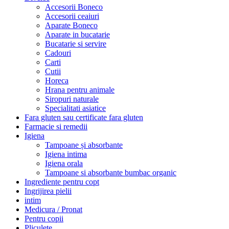
Accesorii Boneco
Accesorii ceaiuri
Aparate Boneco
Aparate in bucatarie
Bucatarie si servire
Cadouri
Carti
Cutii
Horeca
Hrana pentru animale
Siropuri naturale
Specialitati asiatice
Fara gluten sau certificate fara gluten
Farmacie si remedii
Igiena
Tampoane și absorbante
Igiena intima
Igiena orala
Tampoane si absorbante bumbac organic
Ingrediente pentru copt
Ingrijirea pielii
intim
Medicura / Pronat
Pentru copii
Pliculete