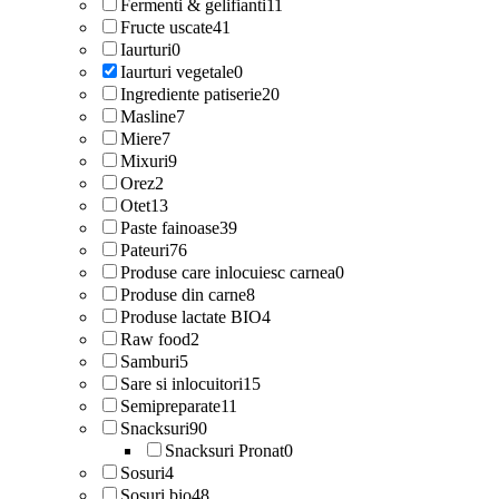
Fermenti & gelifianti
11
Fructe uscate
41
Iaurturi
0
Iaurturi vegetale
0
Ingrediente patiserie
20
Masline
7
Miere
7
Mixuri
9
Orez
2
Otet
13
Paste fainoase
39
Pateuri
76
Produse care inlocuiesc carnea
0
Produse din carne
8
Produse lactate BIO
4
Raw food
2
Samburi
5
Sare si inlocuitori
15
Semipreparate
11
Snacksuri
90
Snacksuri Pronat
0
Sosuri
4
Sosuri bio
48