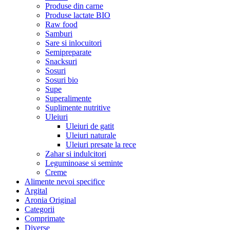
Produse din carne
Produse lactate BIO
Raw food
Samburi
Sare si inlocuitori
Semipreparate
Snacksuri
Sosuri
Sosuri bio
Supe
Superalimente
Suplimente nutritive
Uleiuri
Uleiuri de gatit
Uleiuri naturale
Uleiuri presate la rece
Zahar si indulcitori
Leguminoase si seminte
Creme
Alimente nevoi specifice
Argital
Aronia Original
Categorii
Comprimate
Diverse