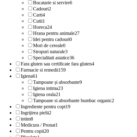
Bucatarie si servire
6
Cadouri
2
Carti
4
Cutii
1
Horeca
24
Hrana pentru animale
27
Idei pentru cadouri
0
Mori de cereale
0
Siropuri naturale
3
Specialitati asiatice
36
Fara gluten sau certificate fara gluten
4
Farmacie si remedii
159
Igiena
61
Tampoane și absorbante
9
Igiena intima
23
Igiena orala
21
Tampoane si absorbante bumbac organic
2
Ingrediente pentru copt
19
Ingrijirea pielii
2
intim
8
Medicura / Pronat
1
Pentru copii
20