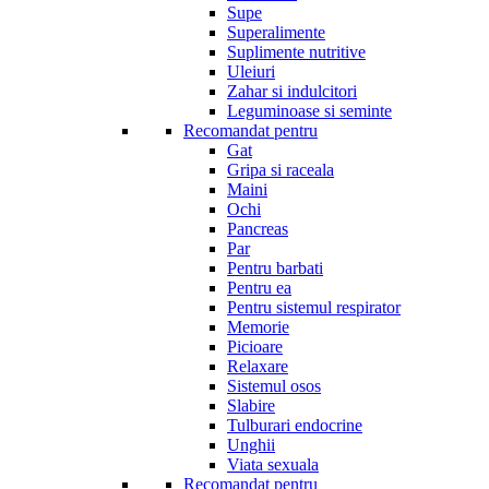
Supe
Superalimente
Suplimente nutritive
Uleiuri
Zahar si indulcitori
Leguminoase si seminte
Recomandat pentru
Gat
Gripa si raceala
Maini
Ochi
Pancreas
Par
Pentru barbati
Pentru ea
Pentru sistemul respirator
Memorie
Picioare
Relaxare
Sistemul osos
Slabire
Tulburari endocrine
Unghii
Viata sexuala
Recomandat pentru