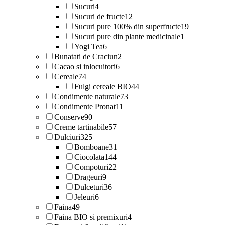
Sucuri
4
Sucuri de fructe
12
Sucuri pure 100% din superfructe
19
Sucuri pure din plante medicinale
1
Yogi Tea
6
Bunatati de Craciun
2
Cacao si inlocuitori
6
Cereale
74
Fulgi cereale BIO
44
Condimente naturale
73
Condimente Pronat
11
Conserve
90
Creme tartinabile
57
Dulciuri
325
Bomboane
31
Ciocolata
144
Compoturi
22
Drageuri
9
Dulceturi
36
Jeleuri
6
Faina
49
Faina BIO si premixuri
4