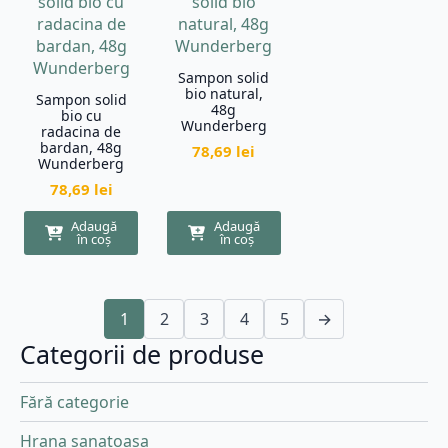
Sampon solid
bio natural,
Sampon solid
48g
bio cu
Wunderberg
radacina de
bardan, 48g
78,69
lei
Wunderberg
78,69
lei
Adaugă
Adaugă
în coș
în coș
1
2
3
4
5
→
Categorii de produse
Fără categorie
Hrana sanatoasa