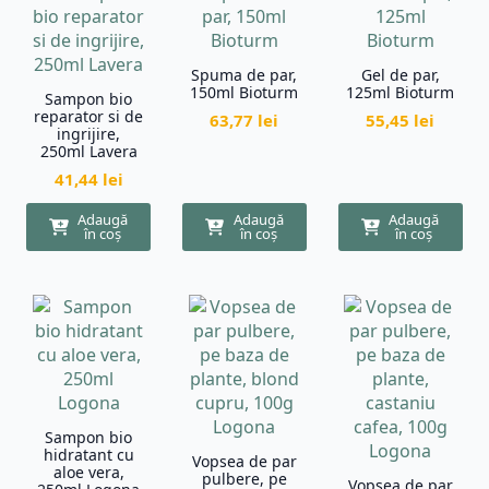
Spuma de par,
Gel de par,
150ml Bioturm
125ml Bioturm
Sampon bio
reparator si de
63,77
lei
55,45
lei
ingrijire,
250ml Lavera
41,44
lei
Adaugă
Adaugă
Adaugă
în coș
în coș
în coș
Sampon bio
hidratant cu
Vopsea de par
aloe vera,
pulbere, pe
Vopsea de par