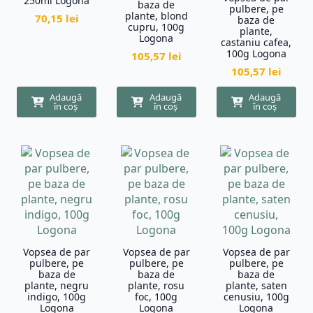
250ml Logona
baza de
pulbere, pe
plante, blond
70,15
lei
baza de
cupru, 100g
plante,
Logona
castaniu cafea,
100g Logona
105,57
lei
105,57
lei
Adaugă
Adaugă
Adaugă
în coș
în coș
în coș
Vopsea de par
Vopsea de par
Vopsea de par
pulbere, pe
pulbere, pe
pulbere, pe
baza de
baza de
baza de
plante, negru
plante, rosu
plante, saten
indigo, 100g
foc, 100g
cenusiu, 100g
Logona
Logona
Logona