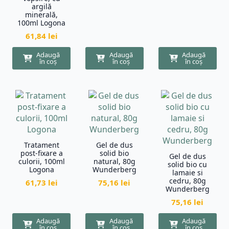
argilă
minerală,
100ml Logona
61,84
lei
Adaugă
Adaugă
Adaugă
în coș
în coș
în coș
Tratament
Gel de dus
post-fixare a
solid bio
Gel de dus
culorii, 100ml
natural, 80g
solid bio cu
Logona
Wunderberg
lamaie si
cedru, 80g
61,73
lei
75,16
lei
Wunderberg
75,16
lei
Adaugă
Adaugă
Adaugă
în coș
în coș
în coș