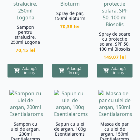
Spray de par,
150ml Bioturm
70,38
lei
Sampon
pentru
Spray de soare
stralucire,
cu protectie
250ml Logona
solara, SPF 50,
100 ml Biosolis
70,15
lei
149,07
lei
Adaugă
Adaugă
Adaugă
în coș
în coș
în coș
Sampon cu
Sapun cu ulei
Masca de par
ulei de argan,
de argan, 100g
cu ulei de
200ml
Esentialaroms
argan, 150ml
Esentialaroms
Esentialaroms