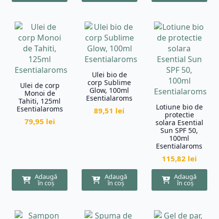
Ulei bio de
corp Sublime
Ulei de corp
Glow, 100ml
Monoi de
Esentialaroms
Tahiti, 125ml
Lotiune bio de
Esentialaroms
89,51
lei
protectie
79,95
lei
solara Esential
Sun SPF 50,
100ml
Esentialaroms
115,82
lei
Adaugă
Adaugă
Adaugă
în coș
în coș
în coș