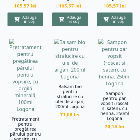
105,57
lei
105,57
lei
105,57
lei
Adaugă
Adaugă
Adaugă
în coș
în coș
în coș
Balsam bio
pentru
Sampon
stralucire cu
pentru par
ulei de argan,
vopsit (roscat
200ml Logona
si saten), cu
henna, 250ml
71,06
lei
Logona
Pretratament
pentru
70,15
lei
pregătirea
părului pentru
vopsire, cu