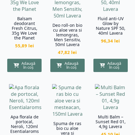
Balsam
Fluid anti-UV
deodorant
Glow by
Deo roll-on bio
Fresh Citrus,
Nature SPF 50,
cu aloe vera si
35g We Love
40ml Lavera
lemongras,
the Planet
Men Sensitiv,
96,34
lei
50ml Lavera
55,89
lei
47,82
lei
Adaugă
Adaugă
Adaugă
în coș
în coș
în coș
Apa florala de
Multi Balm –
portocal,
Sunset Red 01,
Spuma de ras
Neroli, 120ml
4,9g Lavera
bio cu aloe
Esentialaroms
vera si
45,10
lei