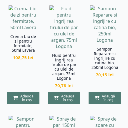
Crema bio de
zi pentru
fermitate,
Sampon
50ml Lavera
Reparare si
Fluid pentru
108,75
lei
ingrijire cu
ingrijirea
catina bio,
firului de par
250ml Logona
cu ulei de
argan, 75ml
70,15
lei
Logona
70,78
lei
Adaugă
Adaugă
Adaugă
în coș
în coș
în coș