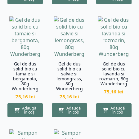
Gel de dus
Gel de dus
Gel de dus
solid bio cu
solid bio cu
solid bio cu
tamaie si
salvie si
lavanda si
bergamota,
lemongrass,
rozmarin, 80g
80g
80g
Wunderberg
Wunderberg
Wunderberg
75,16
lei
75,16
lei
75,16
lei
Adaugă
Adaugă
Adaugă
în coș
în coș
în coș