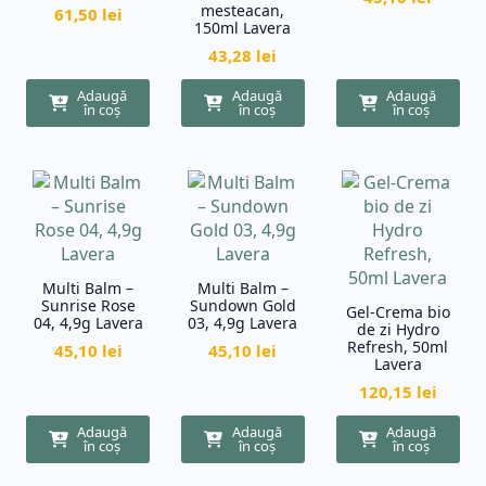
mesteacan,
61,50
lei
150ml Lavera
43,28
lei
Adaugă
Adaugă
Adaugă
în coș
în coș
în coș
Multi Balm –
Multi Balm –
Sunrise Rose
Sundown Gold
Gel-Crema bio
04, 4,9g Lavera
03, 4,9g Lavera
de zi Hydro
Refresh, 50ml
45,10
lei
45,10
lei
Lavera
120,15
lei
Adaugă
Adaugă
Adaugă
în coș
în coș
în coș