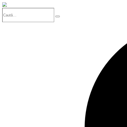
Caută…
Search