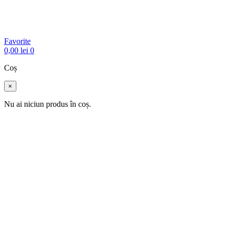
Favorite
0,00
lei
0
Coș
×
Nu ai niciun produs în coș.