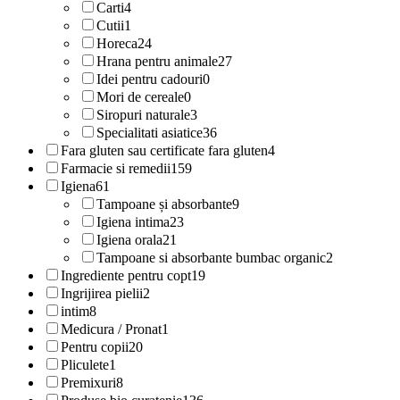
Carti
4
Cutii
1
Horeca
24
Hrana pentru animale
27
Idei pentru cadouri
0
Mori de cereale
0
Siropuri naturale
3
Specialitati asiatice
36
Fara gluten sau certificate fara gluten
4
Farmacie si remedii
159
Igiena
61
Tampoane și absorbante
9
Igiena intima
23
Igiena orala
21
Tampoane si absorbante bumbac organic
2
Ingrediente pentru copt
19
Ingrijirea pielii
2
intim
8
Medicura / Pronat
1
Pentru copii
20
Pliculete
1
Premixuri
8