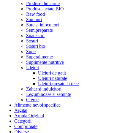
Produse din carne
Produse lactate BIO
Raw food
Samburi
Sare si inlocuitori
Semipreparate
Snacksuri
Sosuri
Sosuri bio
Supe
Superalimente
Suplimente nutritive
Uleiuri
Uleiuri de gatit
Uleiuri naturale
Uleiuri presate la rece
Zahar si indulcitori
Leguminoase si seminte
Creme
Alimente nevoi specifice
Argital
Aronia Original
Categorii
Comprimate
Diverse