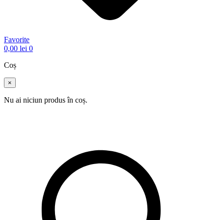
Favorite
0,00
lei
0
Coș
×
Nu ai niciun produs în coș.