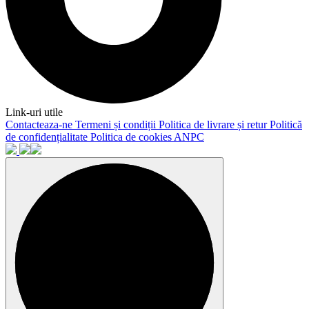
Link-uri utile
Contacteaza-ne
Termeni și condiții
Politica de livrare și retur
Politică
de confidențialitate
Politica de cookies
ANPC