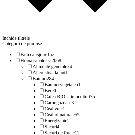
Inchide filtrele
Categorii de produse
Fără categorie
152
Hrana sanatoasa
2068
Alimente generale
74
Alternativa la unt
1
Bauturi
284
Bauturi vegetale
51
Bere
0
Cafea BIO si inlocuitori
35
Carbogazoase
3
Ceai vrac
1
Ceaiuri naturale
55
Energizante
2
Sucuri
4
Sucuri de fructe
12