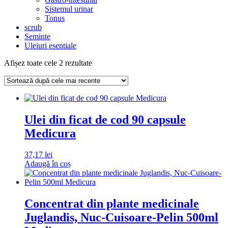
Sistemul urinar
Tonus
scrub
Seminte
Uleiuri esentiale
Sortat
Afișez toate cele 2 rezultate
după
cele
mai
recente
Ulei din ficat de cod 90 capsule
Medicura
37,17
lei
Adaugă în coș
Concentrat din plante medicinale
Juglandis, Nuc-Cuisoare-Pelin 500ml