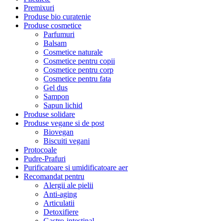
Premixuri
Produse bio curatenie
Produse cosmetice
Parfumuri
Balsam
Cosmetice naturale
Cosmetice pentru copii
Cosmetice pentru corp
Cosmetice pentru fata
Gel dus
Sampon
Sapun lichid
Produse solidare
Produse vegane si de post
Biovegan
Biscuiti vegani
Protocoale
Pudre-Prafuri
Purificatoare si umidificatoare aer
Recomandat pentru
Alergii ale pielii
Anti-aging
Articulatii
Detoxifiere
Gastro-intestinal