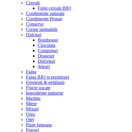
Cereale
Fulgi cereale BIO
Condimente naturale
Condimente Pronat
Conserve
Creme tartinabile
Dulciuri
Bomboane
Ciocolata
Compoturi
Drageuri
Dulceturi
Jeleuri
Faina
Faina BIO si premixuri
Fermenti & gelifianti
Fructe uscate
Ingrediente patiserie
Masline
Miere
Mixuri
Orez
Otet
Paste fainoase
Pateuri