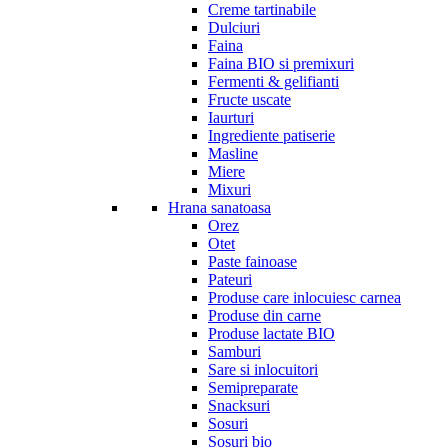
Creme tartinabile
Dulciuri
Faina
Faina BIO si premixuri
Fermenti & gelifianti
Fructe uscate
Iaurturi
Ingrediente patiserie
Masline
Miere
Mixuri
Hrana sanatoasa
Orez
Otet
Paste fainoase
Pateuri
Produse care inlocuiesc carnea
Produse din carne
Produse lactate BIO
Samburi
Sare si inlocuitori
Semipreparate
Snacksuri
Sosuri
Sosuri bio