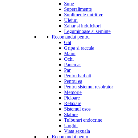
Supe
Superalimente
Suplimente nutritive
Uleiuri
Zahar si indulcitori
Leguminoase si seminte
Recomandat pentru
Gat
Gripa si raceala
Maini
Ochi
Pancreas
Par
Pentru barbati
Pentru ea
Pentru sistemul respirator
Memorie
Picioare
Relaxare
Sistemul osos
Slabire
Tulburari endocrine
Unghii
Viata sexuala
Recomandat pentru