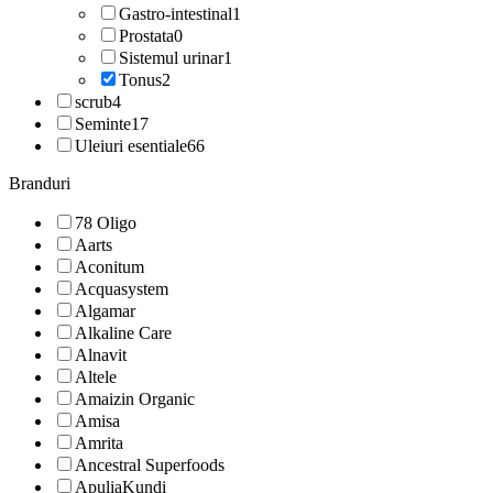
Gastro-intestinal
1
Prostata
0
Sistemul urinar
1
Tonus
2
scrub
4
Seminte
17
Uleiuri esentiale
66
Branduri
78 Oligo
Aarts
Aconitum
Acquasystem
Algamar
Alkaline Care
Alnavit
Altele
Amaizin Organic
Amisa
Amrita
Ancestral Superfoods
ApuliaKundi