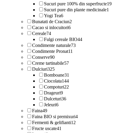
Sucuri pure 100% din superfructe
19
Sucuri pure din plante medicinale
1
Yogi Tea
6
Bunatati de Craciun
2
Cacao si inlocuitori
6
Cereale
74
Fulgi cereale BIO
44
Condimente naturale
73
Condimente Pronat
11
Conserve
90
Creme tartinabile
57
Dulciuri
325
Bomboane
31
Ciocolata
144
Compoturi
22
Drageuri
9
Dulceturi
36
Jeleuri
6
Faina
49
Faina BIO si premixuri
4
Fermenti & gelifianti
12
Fructe uscate
41