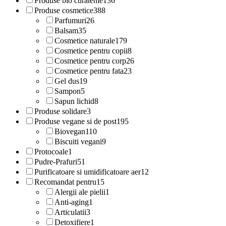
Produse bio curatenie
136
Produse cosmetice
388
Parfumuri
26
Balsam
35
Cosmetice naturale
179
Cosmetice pentru copii
8
Cosmetice pentru corp
26
Cosmetice pentru fata
23
Gel dus
19
Sampon
5
Sapun lichid
8
Produse solidare
3
Produse vegane si de post
195
Biovegan
110
Biscuiti vegani
9
Protocoale
1
Pudre-Prafuri
51
Purificatoare si umidificatoare aer
12
Recomandat pentru
15
Alergii ale pielii
1
Anti-aging
1
Articulatii
3
Detoxifiere
1