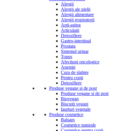
Alergii
Alergii ale pielii
Alergii alimentare
Alergii respiratorii
Anti-aging
Articulatii
Detoxifiere
Gastro-intestinal
Prostata
Sistemul urinar
Tonus
Afectiuni oncologice
Anemie
Cura de slabire
Pentru copii
Detoxifiere
Produse vegane si de post
Produse vegane si de post
Biovegan
Biscuiti vegani
Iaurturi vegetale
Produse cosmetice
Balsam
Cosmetice naturale
Cosmetice pentru copii