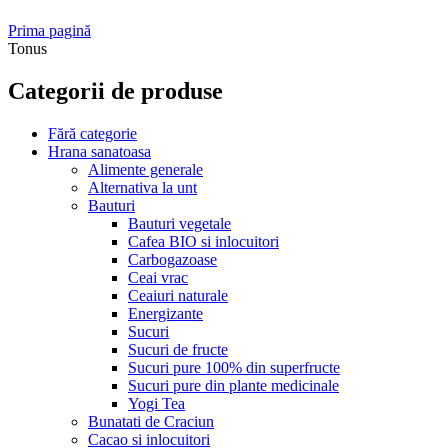
Prima pagină
Tonus
Categorii de produse
Fără categorie
Hrana sanatoasa
Alimente generale
Alternativa la unt
Bauturi
Bauturi vegetale
Cafea BIO si inlocuitori
Carbogazoase
Ceai vrac
Ceaiuri naturale
Energizante
Sucuri
Sucuri de fructe
Sucuri pure 100% din superfructe
Sucuri pure din plante medicinale
Yogi Tea
Bunatati de Craciun
Cacao si inlocuitori