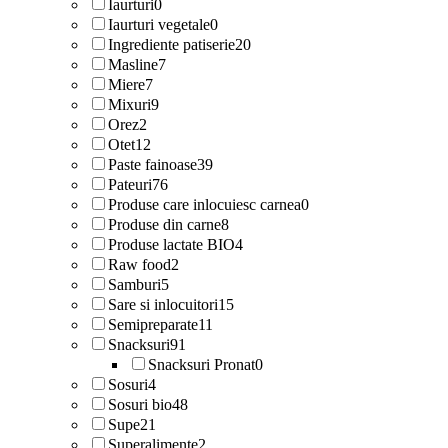
Iaurturi
0
Iaurturi vegetale
0
Ingrediente patiserie
20
Masline
7
Miere
7
Mixuri
9
Orez
2
Otet
12
Paste fainoase
39
Pateuri
76
Produse care inlocuiesc carnea
0
Produse din carne
8
Produse lactate BIO
4
Raw food
2
Samburi
5
Sare si inlocuitori
15
Semipreparate
11
Snacksuri
91
Snacksuri Pronat
0
Sosuri
4
Sosuri bio
48
Supe
21
Superalimente
2