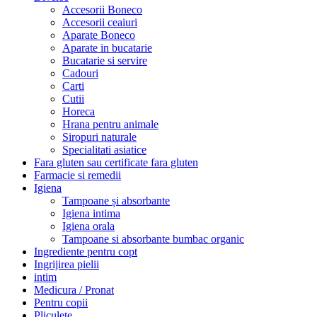
Accesorii Boneco
Accesorii ceaiuri
Aparate Boneco
Aparate in bucatarie
Bucatarie si servire
Cadouri
Carti
Cutii
Horeca
Hrana pentru animale
Siropuri naturale
Specialitati asiatice
Fara gluten sau certificate fara gluten
Farmacie si remedii
Igiena
Tampoane și absorbante
Igiena intima
Igiena orala
Tampoane si absorbante bumbac organic
Ingrediente pentru copt
Ingrijirea pielii
intim
Medicura / Pronat
Pentru copii
Pliculete