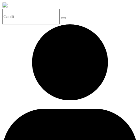
Caută…
Search