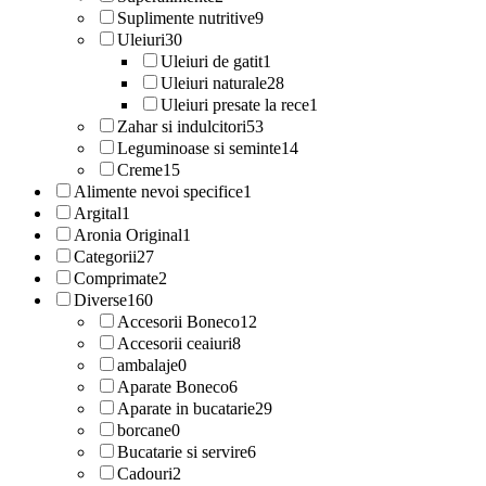
Suplimente nutritive
9
Uleiuri
30
Uleiuri de gatit
1
Uleiuri naturale
28
Uleiuri presate la rece
1
Zahar si indulcitori
53
Leguminoase si seminte
14
Creme
15
Alimente nevoi specifice
1
Argital
1
Aronia Original
1
Categorii
27
Comprimate
2
Diverse
160
Accesorii Boneco
12
Accesorii ceaiuri
8
ambalaje
0
Aparate Boneco
6
Aparate in bucatarie
29
borcane
0
Bucatarie si servire
6
Cadouri
2