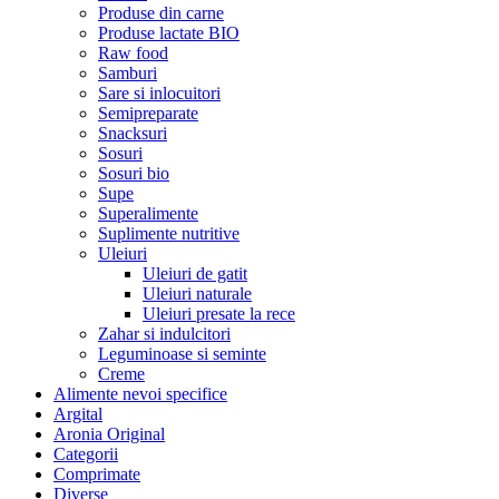
Produse din carne
Produse lactate BIO
Raw food
Samburi
Sare si inlocuitori
Semipreparate
Snacksuri
Sosuri
Sosuri bio
Supe
Superalimente
Suplimente nutritive
Uleiuri
Uleiuri de gatit
Uleiuri naturale
Uleiuri presate la rece
Zahar si indulcitori
Leguminoase si seminte
Creme
Alimente nevoi specifice
Argital
Aronia Original
Categorii
Comprimate
Diverse