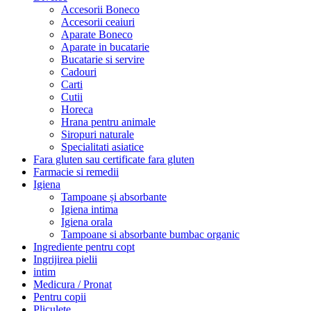
Accesorii Boneco
Accesorii ceaiuri
Aparate Boneco
Aparate in bucatarie
Bucatarie si servire
Cadouri
Carti
Cutii
Horeca
Hrana pentru animale
Siropuri naturale
Specialitati asiatice
Fara gluten sau certificate fara gluten
Farmacie si remedii
Igiena
Tampoane și absorbante
Igiena intima
Igiena orala
Tampoane si absorbante bumbac organic
Ingrediente pentru copt
Ingrijirea pielii
intim
Medicura / Pronat
Pentru copii
Pliculete