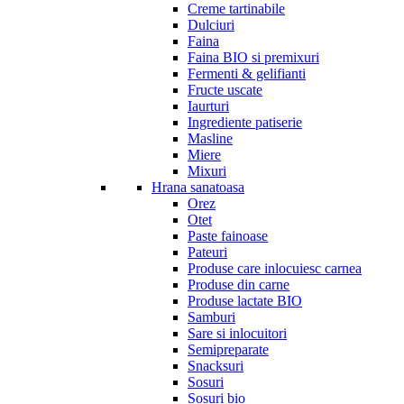
Creme tartinabile
Dulciuri
Faina
Faina BIO si premixuri
Fermenti & gelifianti
Fructe uscate
Iaurturi
Ingrediente patiserie
Masline
Miere
Mixuri
Hrana sanatoasa
Orez
Otet
Paste fainoase
Pateuri
Produse care inlocuiesc carnea
Produse din carne
Produse lactate BIO
Samburi
Sare si inlocuitori
Semipreparate
Snacksuri
Sosuri
Sosuri bio