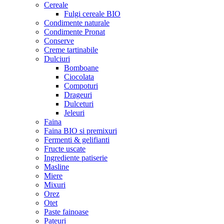
Cereale
Fulgi cereale BIO
Condimente naturale
Condimente Pronat
Conserve
Creme tartinabile
Dulciuri
Bomboane
Ciocolata
Compoturi
Drageuri
Dulceturi
Jeleuri
Faina
Faina BIO si premixuri
Fermenti & gelifianti
Fructe uscate
Ingrediente patiserie
Masline
Miere
Mixuri
Orez
Otet
Paste fainoase
Pateuri