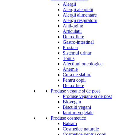
Alergii
Alergii ale pielii
Alergii alimentare
Alergii respiratorii
Anti-aging
Articulatii
Detoxifiere
Gastro-intestinal
Prostata
Sistemul urinar
Tonus
Afectiuni oncologice
Anemie
Cura de slabire
Pentru copii
Detoxifiere
Produse vegane si de post
Produse vegane si de post
Biovegan
Biscuiti vegani
Iaurturi vegetale
Produse cosmetice
Balsam
Cosmetice naturale
Cosmetice pentru copii