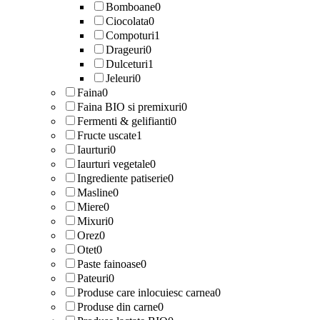
Bomboane
0
Ciocolata
0
Compoturi
1
Drageuri
0
Dulceturi
1
Jeleuri
0
Faina
0
Faina BIO si premixuri
0
Fermenti & gelifianti
0
Fructe uscate
1
Iaurturi
0
Iaurturi vegetale
0
Ingrediente patiserie
0
Masline
0
Miere
0
Mixuri
0
Orez
0
Otet
0
Paste fainoase
0
Pateuri
0
Produse care inlocuiesc carnea
0
Produse din carne
0