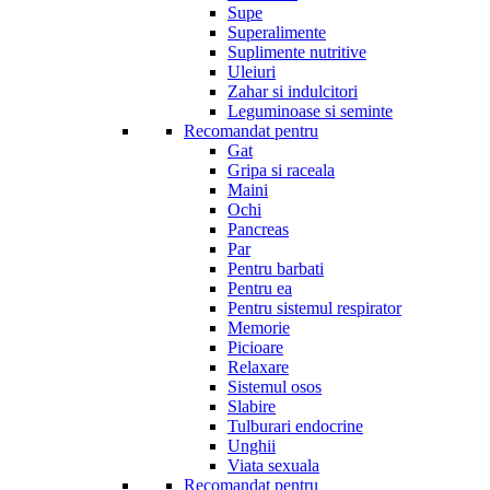
Supe
Superalimente
Suplimente nutritive
Uleiuri
Zahar si indulcitori
Leguminoase si seminte
Recomandat pentru
Gat
Gripa si raceala
Maini
Ochi
Pancreas
Par
Pentru barbati
Pentru ea
Pentru sistemul respirator
Memorie
Picioare
Relaxare
Sistemul osos
Slabire
Tulburari endocrine
Unghii
Viata sexuala
Recomandat pentru