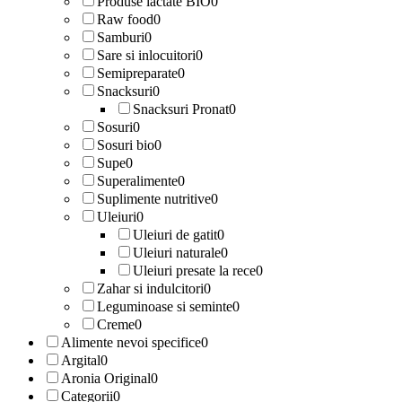
Produse lactate BIO
0
Raw food
0
Samburi
0
Sare si inlocuitori
0
Semipreparate
0
Snacksuri
0
Snacksuri Pronat
0
Sosuri
0
Sosuri bio
0
Supe
0
Superalimente
0
Suplimente nutritive
0
Uleiuri
0
Uleiuri de gatit
0
Uleiuri naturale
0
Uleiuri presate la rece
0
Zahar si indulcitori
0
Leguminoase si seminte
0
Creme
0
Alimente nevoi specifice
0
Argital
0
Aronia Original
0
Categorii
0