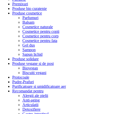
Premixuri
Produse bio curatenie
Produse cosmetice
Parfumuri
Balsam
Cosmetice naturale
Cosmetice pentru copii
Cosmetice pentru corp
Cosmetice pentru fata
Gel dus
Sampon
Sapun lichid
Produse solidare
Produse vegane si de post
Biovegan
Biscuiti vegani
Protocoale
Pudre-Prafuri
Purificatoare si umidificatoare aer
Recomandat pentru
Alergii ale pielii
Anti-aging
Articulatii
Detoxifiere
Gastro-intestinal