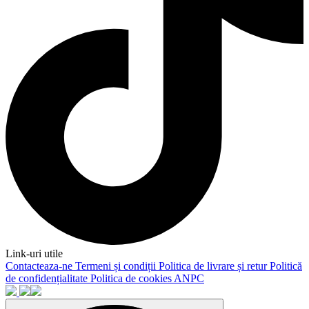
Link-uri utile
Contacteaza-ne
Termeni și condiții
Politica de livrare și retur
Politică
de confidențialitate
Politica de cookies
ANPC