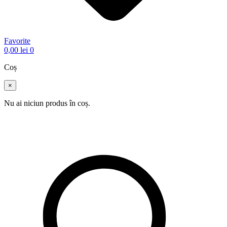
Favorite
0,00
lei
0
Coș
×
Nu ai niciun produs în coș.