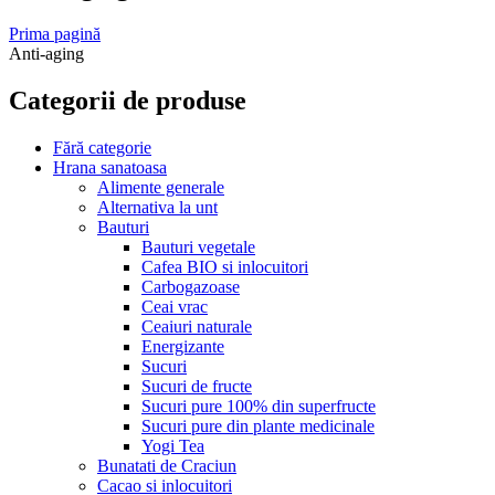
Prima pagină
Anti-aging
Categorii de produse
Fără categorie
Hrana sanatoasa
Alimente generale
Alternativa la unt
Bauturi
Bauturi vegetale
Cafea BIO si inlocuitori
Carbogazoase
Ceai vrac
Ceaiuri naturale
Energizante
Sucuri
Sucuri de fructe
Sucuri pure 100% din superfructe
Sucuri pure din plante medicinale
Yogi Tea
Bunatati de Craciun
Cacao si inlocuitori