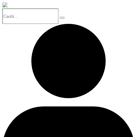
Caută…
Search