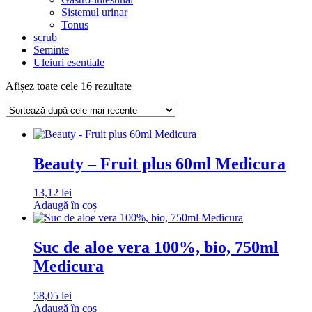
Sistemul urinar
Tonus
scrub
Seminte
Uleiuri esentiale
Sortat
Afișez toate cele 16 rezultate
după
cele
mai
recente
Beauty – Fruit plus 60ml Medicura
13,12
lei
Adaugă în coș
Suc de aloe vera 100%, bio, 750ml
Medicura
58,05
lei
Adaugă în coș