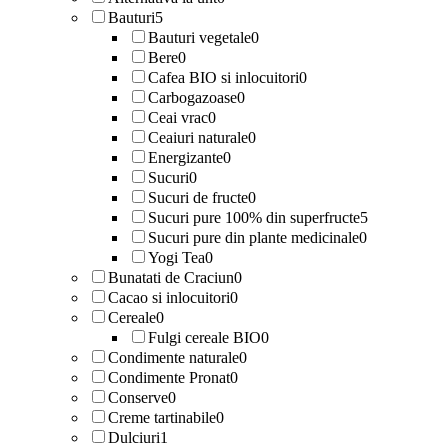
Bauturi
5
Bauturi vegetale
0
Bere
0
Cafea BIO si inlocuitori
0
Carbogazoase
0
Ceai vrac
0
Ceaiuri naturale
0
Energizante
0
Sucuri
0
Sucuri de fructe
0
Sucuri pure 100% din superfructe
5
Sucuri pure din plante medicinale
0
Yogi Tea
0
Bunatati de Craciun
0
Cacao si inlocuitori
0
Cereale
0
Fulgi cereale BIO
0
Condimente naturale
0
Condimente Pronat
0
Conserve
0
Creme tartinabile
0
Dulciuri
1