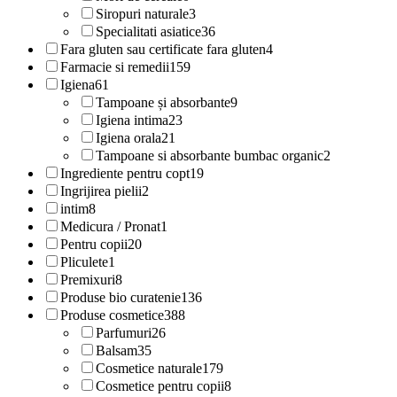
Siropuri naturale
3
Specialitati asiatice
36
Fara gluten sau certificate fara gluten
4
Farmacie si remedii
159
Igiena
61
Tampoane și absorbante
9
Igiena intima
23
Igiena orala
21
Tampoane si absorbante bumbac organic
2
Ingrediente pentru copt
19
Ingrijirea pielii
2
intim
8
Medicura / Pronat
1
Pentru copii
20
Pliculete
1
Premixuri
8
Produse bio curatenie
136
Produse cosmetice
388
Parfumuri
26
Balsam
35
Cosmetice naturale
179
Cosmetice pentru copii
8