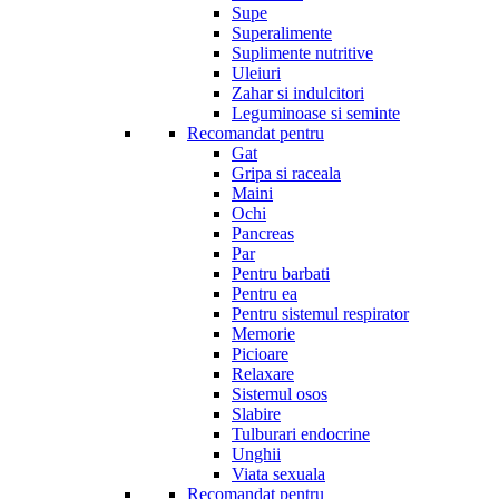
Supe
Superalimente
Suplimente nutritive
Uleiuri
Zahar si indulcitori
Leguminoase si seminte
Recomandat pentru
Gat
Gripa si raceala
Maini
Ochi
Pancreas
Par
Pentru barbati
Pentru ea
Pentru sistemul respirator
Memorie
Picioare
Relaxare
Sistemul osos
Slabire
Tulburari endocrine
Unghii
Viata sexuala
Recomandat pentru