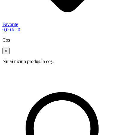
Favorite
0,00
lei
0
Coș
×
Nu ai niciun produs în coș.