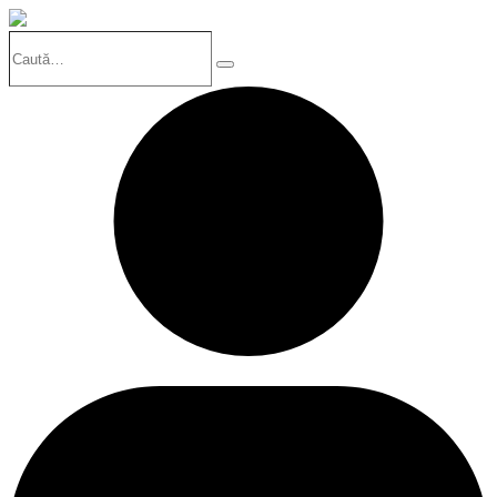
Caută…
Search