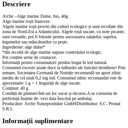
Descriere
Arche –Alge marine Dulse, bio, 40g
Alge marine roșii franceze
Algele marine roșii provin din culturi ecologice și sunt recoltate din
zona de Nord-Est a Atlanticului. Algele roșii uscate, cu note picante,
sunt versatile, pot fi folosite pentru asezonarea salatelor, supelor,
legumelor sau mâncărurilor cu pește.
Ingrediente: alge dulse*
*din recoltă de alge marine supuse controlului ecologic.
Pot conține urme de crustacee.
Informații pentru consumatori: produs bogat în iod natural.
Consumul excesiv poate duce la tulburări ale funcției tiroidiene! Prin
urmare, Societatea Germană de Nutriție recomandă un aport zilnic
mediu de cel mult 0,2 mg iod. Consumul zilnic recomandat este de
aproximativ 1 g = 1 linguriță de alge uscate.
Conținut: 40 g
Condiții de păstrare:într-un loc uscat și răcoros.A se consuma de
preferință înainte de: vezi data înscrisă pe ambalaj.
Producător: Arche Naturprodukte GmbHDistribuitor: S.C. Pronat
S.R.L
Informații suplimentare