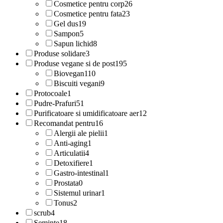
Cosmetice pentru corp
26
Cosmetice pentru fata
23
Gel dus
19
Sampon
5
Sapun lichid
8
Produse solidare
3
Produse vegane si de post
195
Biovegan
110
Biscuiti vegani
9
Protocoale
1
Pudre-Prafuri
51
Purificatoare si umidificatoare aer
12
Recomandat pentru
16
Alergii ale pielii
1
Anti-aging
1
Articulatii
4
Detoxifiere
1
Gastro-intestinal
1
Prostata
0
Sistemul urinar
1
Tonus
2
scrub
4
Seminte
18