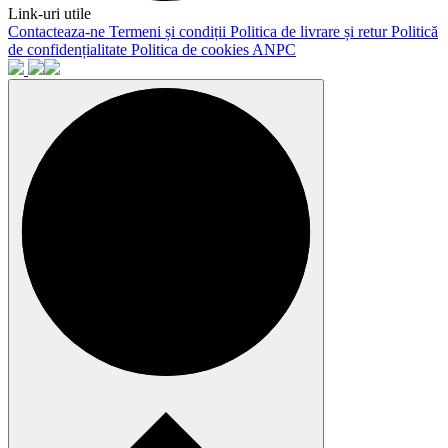
Link-uri utile
Contacteaza-ne
Termeni și condiții
Politica de livrare și retur
Politică
de confidențialitate
Politica de cookies
ANPC