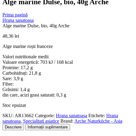
Alge marine Dulse, bio, 40g Arche
Prima pagină
Hrana sanatoasa
Alge marine Dulse, bio, 40g Arche
48,36
lei
Alge marine roșii franceze
Valori nutritionale medii
Valoare energetică: 703 kJ / 168 kcal
Proteine: 17,2 g
Carbohidrați: 21,8 g
Sare: 3,9 g
Fibre:
Grăsimi: 1,4 g
din care, acizi grasi saturati: 0,3 g
Stoc epuizat
SKU:
AR13662
Categorie:
Hrana sanatoasa
Etichete:
Hrana
sanatoasa
,
Specialitati asiatice
Brand:
Arche Naturküche - Asia
Descriere
Informații suplimentare