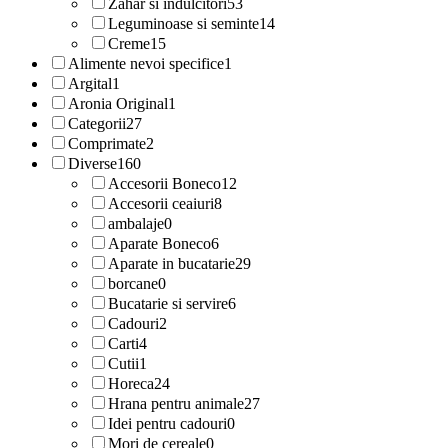
Zahar si indulcitori
53
Leguminoase si seminte
14
Creme
15
Alimente nevoi specifice
1
Argital
1
Aronia Original
1
Categorii
27
Comprimate
2
Diverse
160
Accesorii Boneco
12
Accesorii ceaiuri
8
ambalaje
0
Aparate Boneco
6
Aparate in bucatarie
29
borcane
0
Bucatarie si servire
6
Cadouri
2
Carti
4
Cutii
1
Horeca
24
Hrana pentru animale
27
Idei pentru cadouri
0
Mori de cereale
0