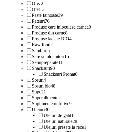
Orez
2
Otet
13
Paste fainoase
39
Pateuri
76
Produse care inlocuiesc carnea
0
Produse din carne
8
Produse lactate BIO
4
Raw food
2
Samburi
5
Sare si inlocuitori
15
Semipreparate
11
Snacksuri
90
Snacksuri Pronat
0
Sosuri
4
Sosuri bio
48
Supe
21
Superalimente
2
Suplimente nutritive
9
Uleiuri
30
Uleiuri de gatit
1
Uleiuri naturale
28
Uleiuri presate la rece
1