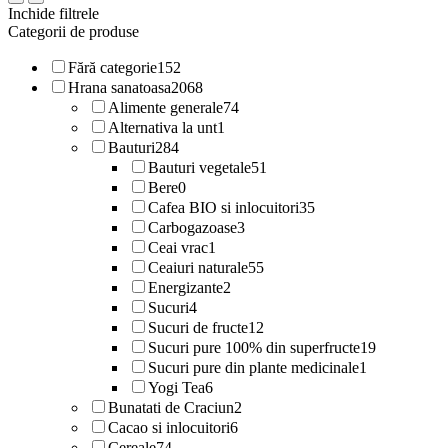
Inchide filtrele
Categorii de produse
Fără categorie
152
Hrana sanatoasa
2068
Alimente generale
74
Alternativa la unt
1
Bauturi
284
Bauturi vegetale
51
Bere
0
Cafea BIO si inlocuitori
35
Carbogazoase
3
Ceai vrac
1
Ceaiuri naturale
55
Energizante
2
Sucuri
4
Sucuri de fructe
12
Sucuri pure 100% din superfructe
19
Sucuri pure din plante medicinale
1
Yogi Tea
6
Bunatati de Craciun
2
Cacao si inlocuitori
6
Cereale
74