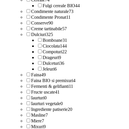
Fulgi cereale BIO
44
Condimente naturale
73
Condimente Pronat
11
Conserve
90
Creme tartinabile
57
Dulciuri
325
Bomboane
31
Ciocolata
144
Compoturi
22
Drageuri
9
Dulceturi
36
Jeleuri
6
Faina
49
Faina BIO si premixuri
4
Fermenti & gelifianti
11
Fructe uscate
41
Iaurturi
0
Iaurturi vegetale
0
Ingrediente patiserie
20
Masline
7
Miere
7
Mixuri
9