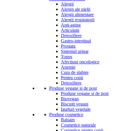
Alergii
Alergii ale pielii
Alergii alimentare
Alergii respiratorii
Anti-aging
Articulatii
Detoxifiere
Gastro-intestinal
Prostata
Sistemul urinar
Tonus
Afectiuni oncologice
Anemie
Cura de slabire
Pentru copii
Detoxifiere
Produse vegane si de post
Produse vegane si de post
Biovegan
Biscuiti vegani
Iaurturi vegetale
Produse cosmetice
Balsam
Cosmetice naturale
Cosmetice pentru copii