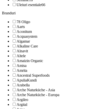
Uleiuri esentiale
66
Branduri
78 Oligo
Aarts
Aconitum
Acquasystem
Algamar
Alkaline Care
Alnavit
Altele
Amaizin Organic
Amisa
Amrita
Ancestral Superfoods
ApuliaKundi
Arabella
Arche Naturküche - Asia
Arche Naturküche - Europa
Argileo
Argital