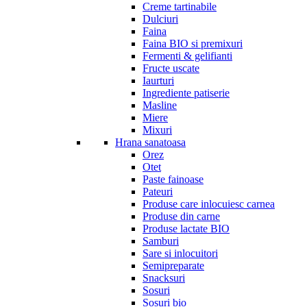
Creme tartinabile
Dulciuri
Faina
Faina BIO si premixuri
Fermenti & gelifianti
Fructe uscate
Iaurturi
Ingrediente patiserie
Masline
Miere
Mixuri
Hrana sanatoasa
Orez
Otet
Paste fainoase
Pateuri
Produse care inlocuiesc carnea
Produse din carne
Produse lactate BIO
Samburi
Sare si inlocuitori
Semipreparate
Snacksuri
Sosuri
Sosuri bio