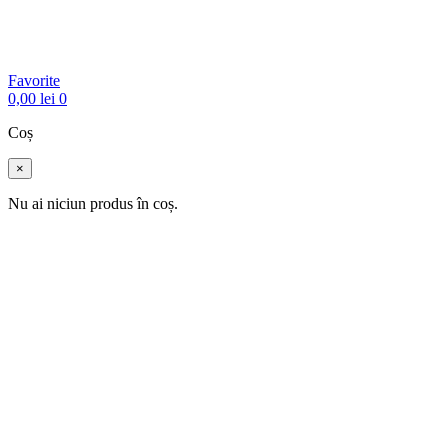
Favorite
0,00
lei
0
Coș
×
Nu ai niciun produs în coș.