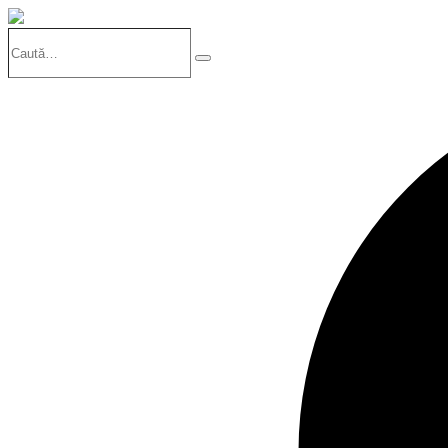
Caută…
Search