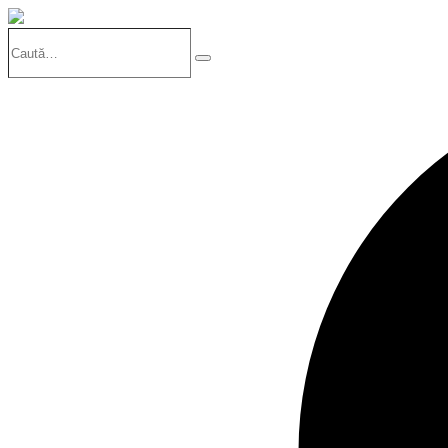
Caută…
Search