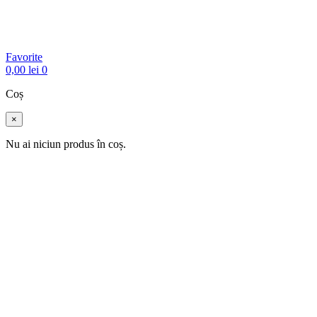
Favorite
0,00
lei
0
Coș
×
Nu ai niciun produs în coș.