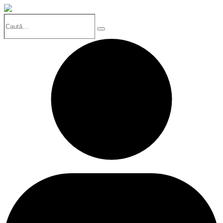
Caută…
Search