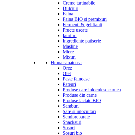
Creme tartinabile
Dulciuri
Faina
Faina BIO si premixuri
Fermenti & gelifianti
Fructe uscate
Iaurturi
Ingrediente patiserie
Masline
Miere
Mixuri
Hrana sanatoasa
Orez
Otet
Paste fainoase
Pateuri
Produse care inlocuiesc carnea
Produse din carne
Produse lactate BIO
Samburi
Sare si inlocuitori
Semipreparate
Snacksuri
Sosuri
Sosuri bio