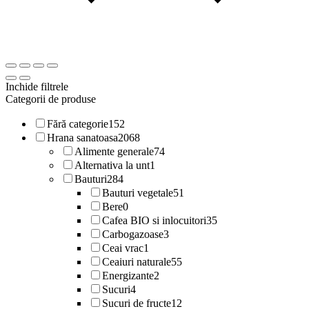
Inchide filtrele
Categorii de produse
Fără categorie
152
Hrana sanatoasa
2068
Alimente generale
74
Alternativa la unt
1
Bauturi
284
Bauturi vegetale
51
Bere
0
Cafea BIO si inlocuitori
35
Carbogazoase
3
Ceai vrac
1
Ceaiuri naturale
55
Energizante
2
Sucuri
4
Sucuri de fructe
12