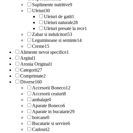
Suplimente nutritive
9
Uleiuri
30
Uleiuri de gatit
1
Uleiuri naturale
28
Uleiuri presate la rece
1
Zahar si indulcitori
53
Leguminoase si seminte
14
Creme
15
Alimente nevoi specifice
1
Argital
1
Aronia Original
1
Categorii
27
Comprimate
2
Diverse
160
Accesorii Boneco
12
Accesorii ceaiuri
8
ambalaje
0
Aparate Boneco
6
Aparate in bucatarie
29
borcane
0
Bucatarie si servire
6
Cadouri
2