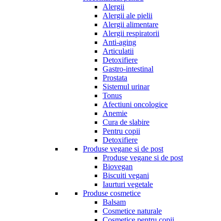
Alergii
Alergii ale pielii
Alergii alimentare
Alergii respiratorii
Anti-aging
Articulatii
Detoxifiere
Gastro-intestinal
Prostata
Sistemul urinar
Tonus
Afectiuni oncologice
Anemie
Cura de slabire
Pentru copii
Detoxifiere
Produse vegane si de post
Produse vegane si de post
Biovegan
Biscuiti vegani
Iaurturi vegetale
Produse cosmetice
Balsam
Cosmetice naturale
Cosmetice pentru copii