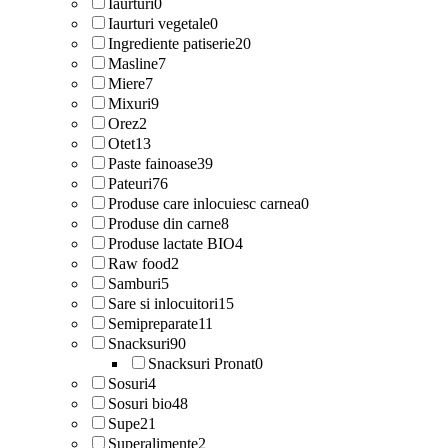
Iaurturi
0
Iaurturi vegetale
0
Ingrediente patiserie
20
Masline
7
Miere
7
Mixuri
9
Orez
2
Otet
13
Paste fainoase
39
Pateuri
76
Produse care inlocuiesc carnea
0
Produse din carne
8
Produse lactate BIO
4
Raw food
2
Samburi
5
Sare si inlocuitori
15
Semipreparate
11
Snacksuri
90
Snacksuri Pronat
0
Sosuri
4
Sosuri bio
48
Supe
21
Superalimente
2