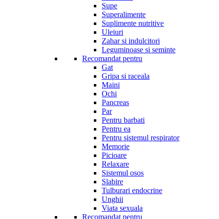
Supe
Superalimente
Suplimente nutritive
Uleiuri
Zahar si indulcitori
Leguminoase si seminte
Recomandat pentru
Gat
Gripa si raceala
Maini
Ochi
Pancreas
Par
Pentru barbati
Pentru ea
Pentru sistemul respirator
Memorie
Picioare
Relaxare
Sistemul osos
Slabire
Tulburari endocrine
Unghii
Viata sexuala
Recomandat pentru