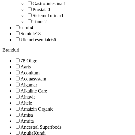
Gastro-intestinal
1
Prostata
0
Sistemul urinar
1
Tonus
2
scrub
4
Seminte
18
Uleiuri esentiale
66
Branduri
78 Oligo
Aarts
Aconitum
Acquasystem
Algamar
Alkaline Care
Alnavit
Altele
Amaizin Organic
Amisa
Amrita
Ancestral Superfoods
ApuliaKundi