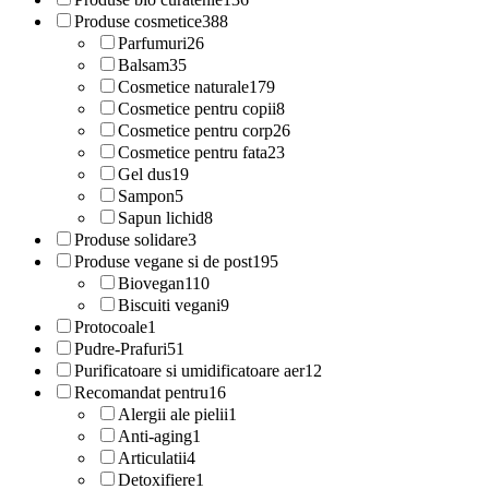
Produse cosmetice
388
Parfumuri
26
Balsam
35
Cosmetice naturale
179
Cosmetice pentru copii
8
Cosmetice pentru corp
26
Cosmetice pentru fata
23
Gel dus
19
Sampon
5
Sapun lichid
8
Produse solidare
3
Produse vegane si de post
195
Biovegan
110
Biscuiti vegani
9
Protocoale
1
Pudre-Prafuri
51
Purificatoare si umidificatoare aer
12
Recomandat pentru
16
Alergii ale pielii
1
Anti-aging
1
Articulatii
4
Detoxifiere
1