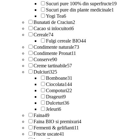
Sucuri pure 100% din superfructe
19
Sucuri pure din plante medicinale
1
Yogi Tea
6
Bunatati de Craciun
2
Cacao si inlocuitori
6
Cereale
74
Fulgi cereale BIO
44
Condimente naturale
73
Condimente Pronat
11
Conserve
90
Creme tartinabile
57
Dulciuri
325
Bomboane
31
Ciocolata
144
Compoturi
22
Drageuri
9
Dulceturi
36
Jeleuri
6
Faina
49
Faina BIO si premixuri
4
Fermenti & gelifianti
11
Fructe uscate
41