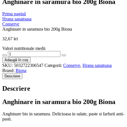
Anghinare in saramura bio 200g Biona
Prima pagină
Hrana sanatoasa
Conserve
Anghinare in saramura bio 200g Biona
32,67
lei
Valori nutritionale medii
Cantitate
Anghinare
Adaugă în coș
in
SKU:
5032722306547
Categorii:
Conserve
,
Hrana sanatoasa
saramura
Brand:
Biona
bio
Descriere
200g
Biona
Descriere
Anghinare in saramura bio 200g Biona
Anghinare bio in saramura. Delicioasa in salate, paste si farfurii anti-
pasti.