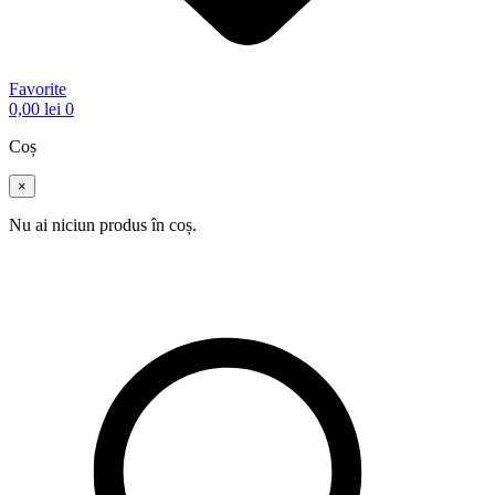
Favorite
0,00
lei
0
Coș
×
Nu ai niciun produs în coș.