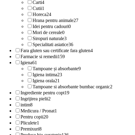
Carti
4
Cutii
1
Horeca
24
Hrana pentru animale
27
Idei pentru cadouri
0
Mori de cereale
0
Siropuri naturale
3
Specialitati asiatice
36
Fara gluten sau certificate fara gluten
4
Farmacie si remedii
159
Igiena
61
Tampoane și absorbante
9
Igiena intima
23
Igiena orala
21
Tampoane si absorbante bumbac organic
2
Ingrediente pentru copt
19
Ingrijirea pielii
2
intim
8
Medicura / Pronat
1
Pentru copii
20
Pliculete
1
Premixuri
8
Produse bio curatenie
136