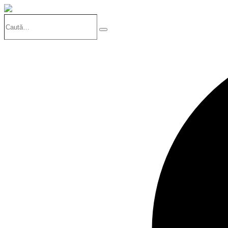
Caută…
Search