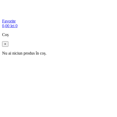
Favorite
0,00
lei
0
Coș
×
Nu ai niciun produs în coș.