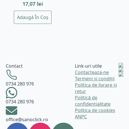
17,07
lei
Adaugă În Coș
Contact
Link-uri utile
Contacteaza-ne
Termeni și condiții
0734 280 976
Politica de livrare și
retur
Politică de
0734 280 976
confidențialitate
Politica de cookies
ANPC
office@sanoclick.ro