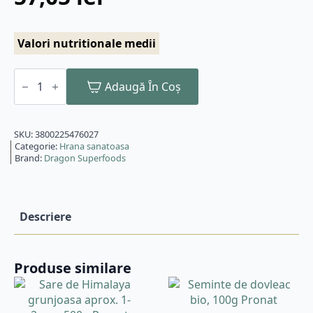
Valori nutritionale medii
Cantitate
Boabe
Adaugă În Coș
de
cacao
intregi
criollo
SKU:
3800225476027
bio
Categorie:
Hrana sanatoasa
200g
Brand:
Dragon Superfoods
Dragon
Superfoods
Descriere
Produse similare