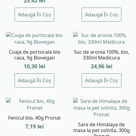
25,42
lei
Adaugă În Coș
Adaugă În Coș
Coaja de portocala bio
Suc de aronia 100%, bio,
rasa, 9g Biovegan
330ml Medicura
10,30
lei
24,96
lei
Adaugă În Coș
Adaugă În Coș
Fenicul bio, 40g Pronat
Sare de Himalaya de
7,19
lei
masa la pet solnita, 300g
Pronat