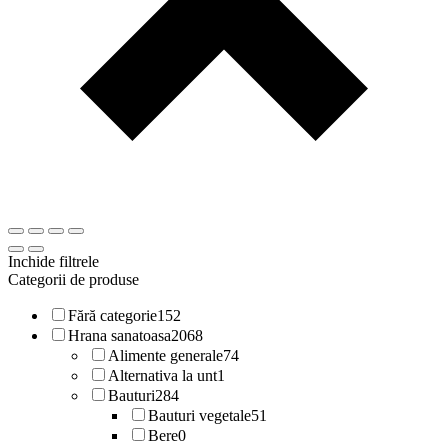
Inchide filtrele
Categorii de produse
Fără categorie
152
Hrana sanatoasa
2068
Alimente generale
74
Alternativa la unt
1
Bauturi
284
Bauturi vegetale
51
Bere
0