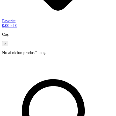
Favorite
0,00
lei
0
Coș
×
Nu ai niciun produs în coș.