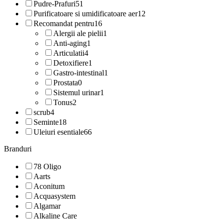
Pudre-Prafuri
51
Purificatoare si umidificatoare aer
12
Recomandat pentru
16
Alergii ale pielii
1
Anti-aging
1
Articulatii
4
Detoxifiere
1
Gastro-intestinal
1
Prostata
0
Sistemul urinar
1
Tonus
2
scrub
4
Seminte
18
Uleiuri esentiale
66
Branduri
78 Oligo
Aarts
Aconitum
Acquasystem
Algamar
Alkaline Care