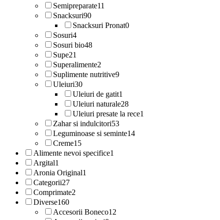
Semipreparate
11
Snacksuri
90
Snacksuri Pronat
0
Sosuri
4
Sosuri bio
48
Supe
21
Superalimente
2
Suplimente nutritive
9
Uleiuri
30
Uleiuri de gatit
1
Uleiuri naturale
28
Uleiuri presate la rece
1
Zahar si indulcitori
53
Leguminoase si seminte
14
Creme
15
Alimente nevoi specifice
1
Argital
1
Aronia Original
1
Categorii
27
Comprimate
2
Diverse
160
Accesorii Boneco
12