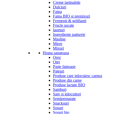
Creme tartinabile
Dulciuri
Faina
Faina BIO si premixuri
Fermenti & gelifianti
Fructe uscate
Iaurturi
Ingrediente patiserie
Masline
Miere
Mixuri
Hrana sanatoasa
Orez
Otet
Paste fainoase
Pateuri
Produse care inlocuiesc carnea
Produse din carne
Produse lactate BIO
Samburi
Sare si inlocuitori
Semipreparate
Snacksuri
Sosuri
Sosuri bio