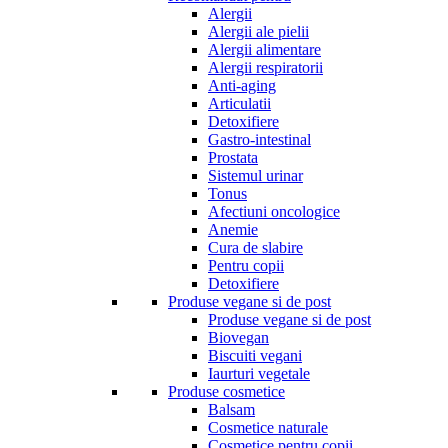
Alergii
Alergii ale pielii
Alergii alimentare
Alergii respiratorii
Anti-aging
Articulatii
Detoxifiere
Gastro-intestinal
Prostata
Sistemul urinar
Tonus
Afectiuni oncologice
Anemie
Cura de slabire
Pentru copii
Detoxifiere
Produse vegane si de post
Produse vegane si de post
Biovegan
Biscuiti vegani
Iaurturi vegetale
Produse cosmetice
Balsam
Cosmetice naturale
Cosmetice pentru copii