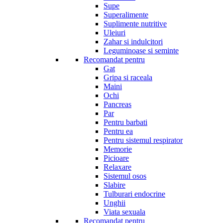
Supe
Superalimente
Suplimente nutritive
Uleiuri
Zahar si indulcitori
Leguminoase si seminte
Recomandat pentru
Gat
Gripa si raceala
Maini
Ochi
Pancreas
Par
Pentru barbati
Pentru ea
Pentru sistemul respirator
Memorie
Picioare
Relaxare
Sistemul osos
Slabire
Tulburari endocrine
Unghii
Viata sexuala
Recomandat pentru