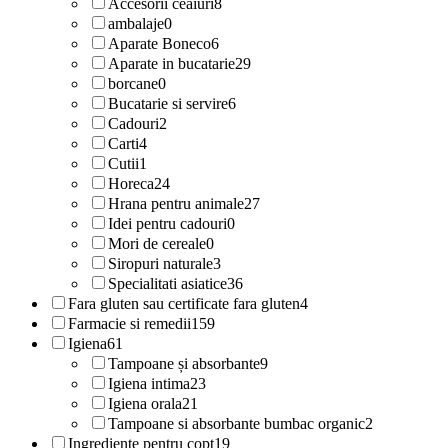
Accesorii ceaiuri
8
ambalaje
0
Aparate Boneco
6
Aparate in bucatarie
29
borcane
0
Bucatarie si servire
6
Cadouri
2
Carti
4
Cutii
1
Horeca
24
Hrana pentru animale
27
Idei pentru cadouri
0
Mori de cereale
0
Siropuri naturale
3
Specialitati asiatice
36
Fara gluten sau certificate fara gluten
4
Farmacie si remedii
159
Igiena
61
Tampoane și absorbante
9
Igiena intima
23
Igiena orala
21
Tampoane si absorbante bumbac organic
2
Ingrediente pentru copt
19