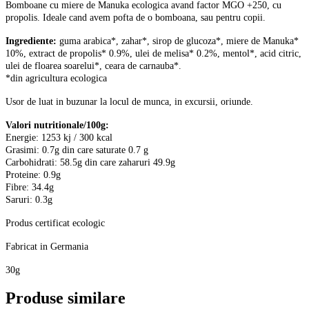
Bomboane cu miere de Manuka ecologica avand factor MGO +250, cu
propolis. Ideale cand avem pofta de o bomboana, sau pentru copii.
Ingrediente:
guma arabica*, zahar*, sirop de glucoza*, miere de Manuka*
10%, extract de propolis* 0.9%, ulei de melisa* 0.2%, mentol*, acid citric,
ulei de floarea soarelui*, ceara de carnauba*.
*din agricultura ecologica
Usor de luat in buzunar la locul de munca, in excursii, oriunde.
Valori nutritionale/100g:
Energie: 1253 kj / 300 kcal
Grasimi: 0.7g din care saturate 0.7 g
Carbohidrati: 58.5g din care zaharuri 49.9g
Proteine: 0.9g
Fibre: 34.4g
Saruri: 0.3g
Produs certificat ecologic
Fabricat in Germania
30g
Produse similare