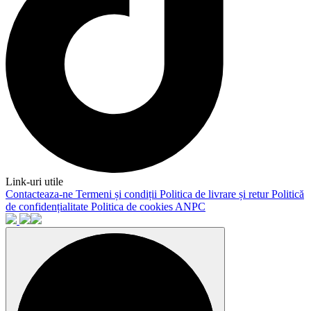
Link-uri utile
Contacteaza-ne
Termeni și condiții
Politica de livrare și retur
Politică
de confidențialitate
Politica de cookies
ANPC