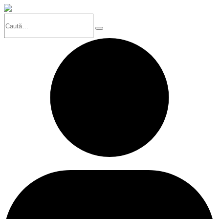
Caută…
Search