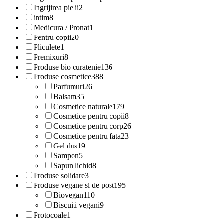
Ingrijirea pielii
2
intim
8
Medicura / Pronat
1
Pentru copii
20
Pliculete
1
Premixuri
8
Produse bio curatenie
136
Produse cosmetice
388
Parfumuri
26
Balsam
35
Cosmetice naturale
179
Cosmetice pentru copii
8
Cosmetice pentru corp
26
Cosmetice pentru fata
23
Gel dus
19
Sampon
5
Sapun lichid
8
Produse solidare
3
Produse vegane si de post
195
Biovegan
110
Biscuiti vegani
9
Protocoale
1