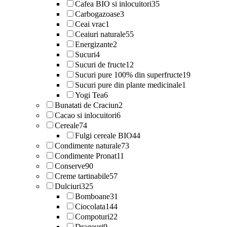
Cafea BIO si inlocuitori
35
Carbogazoase
3
Ceai vrac
1
Ceaiuri naturale
55
Energizante
2
Sucuri
4
Sucuri de fructe
12
Sucuri pure 100% din superfructe
19
Sucuri pure din plante medicinale
1
Yogi Tea
6
Bunatati de Craciun
2
Cacao si inlocuitori
6
Cereale
74
Fulgi cereale BIO
44
Condimente naturale
73
Condimente Pronat
11
Conserve
90
Creme tartinabile
57
Dulciuri
325
Bomboane
31
Ciocolata
144
Compoturi
22
Drageuri
9