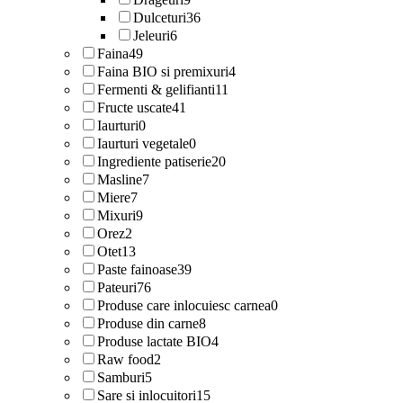
Dulceturi
36
Jeleuri
6
Faina
49
Faina BIO si premixuri
4
Fermenti & gelifianti
11
Fructe uscate
41
Iaurturi
0
Iaurturi vegetale
0
Ingrediente patiserie
20
Masline
7
Miere
7
Mixuri
9
Orez
2
Otet
13
Paste fainoase
39
Pateuri
76
Produse care inlocuiesc carnea
0
Produse din carne
8
Produse lactate BIO
4
Raw food
2
Samburi
5
Sare si inlocuitori
15