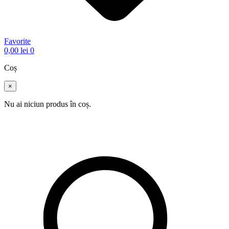
Favorite
0,00
lei
0
Coș
×
Nu ai niciun produs în coș.