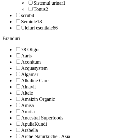
Sistemul urinar
1
Tonus
2
scrub
4
Seminte
18
Uleiuri esentiale
66
Branduri
78 Oligo
Aarts
Aconitum
Acquasystem
Algamar
Alkaline Care
Alnavit
Altele
Amaizin Organic
Amisa
Amrita
Ancestral Superfoods
ApuliaKundi
Arabella
Arche Naturküche - Asia