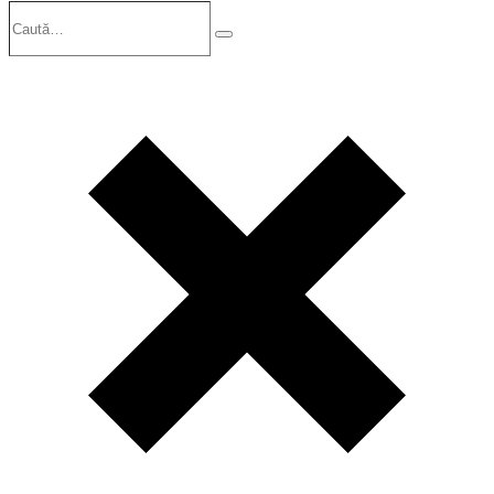
Caută…
Search