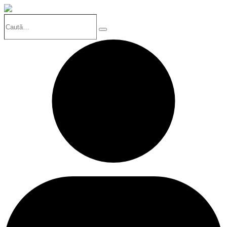
Caută…
Search