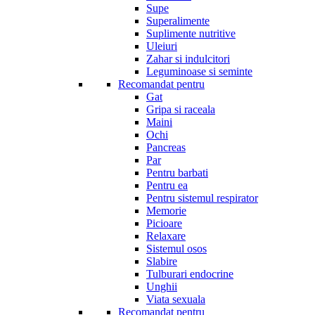
Supe
Superalimente
Suplimente nutritive
Uleiuri
Zahar si indulcitori
Leguminoase si seminte
Recomandat pentru
Gat
Gripa si raceala
Maini
Ochi
Pancreas
Par
Pentru barbati
Pentru ea
Pentru sistemul respirator
Memorie
Picioare
Relaxare
Sistemul osos
Slabire
Tulburari endocrine
Unghii
Viata sexuala
Recomandat pentru