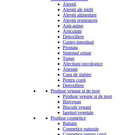
Alergii
Alergii ale pielii
Alergii alimentare
Alergii respiratorii
Anti-aging
Articulatii
Detoxifiere
Gastro-intestinal
Prostata
Sistemul urinar
Tonus
Afectiuni oncologice
Anemie
Cura de slabire
Pentru copii
Detoxifiere
Produse vegane si de post
Produse vegane si de post
Biovegan
Biscuiti vegani
Iaurturi vegetale
Produse cosmetice
Balsam
Cosmetice naturale
Cosmetice pentru copii