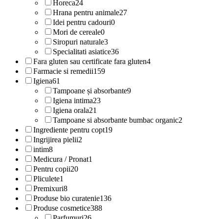
Horeca
24
Hrana pentru animale
27
Idei pentru cadouri
0
Mori de cereale
0
Siropuri naturale
3
Specialitati asiatice
36
Fara gluten sau certificate fara gluten
4
Farmacie si remedii
159
Igiena
61
Tampoane și absorbante
9
Igiena intima
23
Igiena orala
21
Tampoane si absorbante bumbac organic
2
Ingrediente pentru copt
19
Ingrijirea pielii
2
intim
8
Medicura / Pronat
1
Pentru copii
20
Pliculete
1
Premixuri
8
Produse bio curatenie
136
Produse cosmetice
388
Parfumuri
26