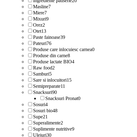
Ingrediente patiserie
20
Masline
7
Miere
7
Mixuri
9
Orez
2
Otet
13
Paste fainoase
39
Pateuri
76
Produse care inlocuiesc carnea
0
Produse din carne
8
Produse lactate BIO
4
Raw food
2
Samburi
5
Sare si inlocuitori
15
Semipreparate
11
Snacksuri
90
Snacksuri Pronat
0
Sosuri
4
Sosuri bio
48
Supe
21
Superalimente
2
Suplimente nutritive
9
Uleiuri
30