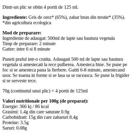
Dintr-un plic se obtin 4 portii de 125 ml.
Ingrediente:
Gris de orez* (65%), zahar brun din trestie* (35%).
*din agricultura ecologica
Mod de preparare:
Ingrediente de adaugat: 500ml de lapte sau bautura vegetala
Timp de preparare: 2 minute
Gatire: intre 6 si 8 minute
Puneti praful intr-o cratita. Adaugati 500 ml de lapte sau bautura
vegetala si amestecati la rece pulberea. Amesteca bine. Se pune pe
foc si se amesteca pana la fierbere. Gatiti 6-8 minute, amestecand
usor. Se toarna in forme si se lasa sa se raceasca. Se pune la frigider
si se serveste rece.
70g (continutul unui plic) = 4 portii de 125ml
Valori nutritionale per 100g
(de preparat)
:
Energie: 366 kj / 86 kcal
Grasimi: 1.4g din care saturate 0.9g
Carbohidrati: 15g din care zaharuri 8.4g
Proteine: 3.5g
Saruri: 0.08g