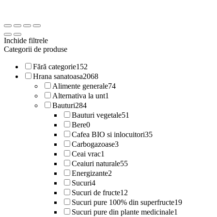
Inchide filtrele
Categorii de produse
Fără categorie
152
Hrana sanatoasa
2068
Alimente generale
74
Alternativa la unt
1
Bauturi
284
Bauturi vegetale
51
Bere
0
Cafea BIO si inlocuitori
35
Carbogazoase
3
Ceai vrac
1
Ceaiuri naturale
55
Energizante
2
Sucuri
4
Sucuri de fructe
12
Sucuri pure 100% din superfructe
19
Sucuri pure din plante medicinale
1