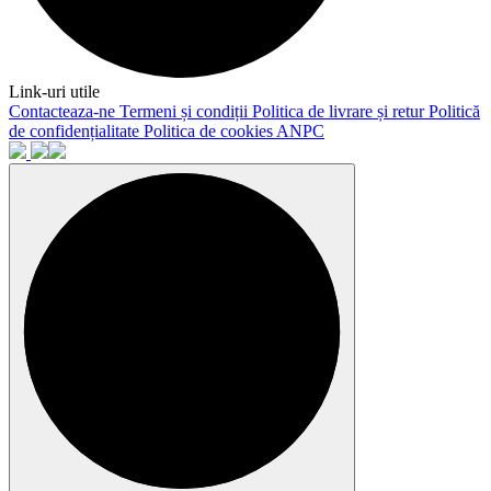
Link-uri utile
Contacteaza-ne
Termeni și condiții
Politica de livrare și retur
Politică
de confidențialitate
Politica de cookies
ANPC