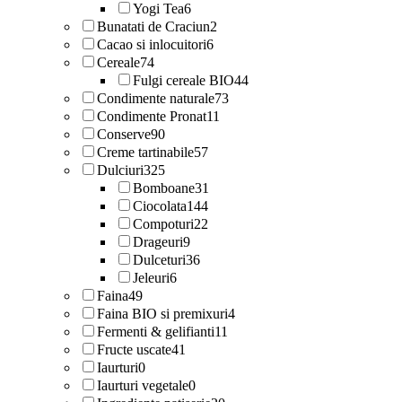
Yogi Tea
6
Bunatati de Craciun
2
Cacao si inlocuitori
6
Cereale
74
Fulgi cereale BIO
44
Condimente naturale
73
Condimente Pronat
11
Conserve
90
Creme tartinabile
57
Dulciuri
325
Bomboane
31
Ciocolata
144
Compoturi
22
Drageuri
9
Dulceturi
36
Jeleuri
6
Faina
49
Faina BIO si premixuri
4
Fermenti & gelifianti
11
Fructe uscate
41
Iaurturi
0
Iaurturi vegetale
0