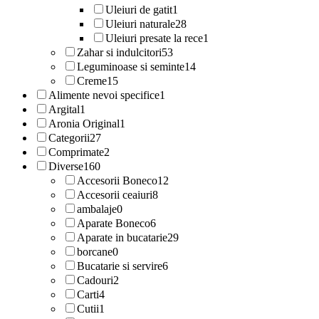
Uleiuri de gatit
1
Uleiuri naturale
28
Uleiuri presate la rece
1
Zahar si indulcitori
53
Leguminoase si seminte
14
Creme
15
Alimente nevoi specifice
1
Argital
1
Aronia Original
1
Categorii
27
Comprimate
2
Diverse
160
Accesorii Boneco
12
Accesorii ceaiuri
8
ambalaje
0
Aparate Boneco
6
Aparate in bucatarie
29
borcane
0
Bucatarie si servire
6
Cadouri
2
Carti
4
Cutii
1