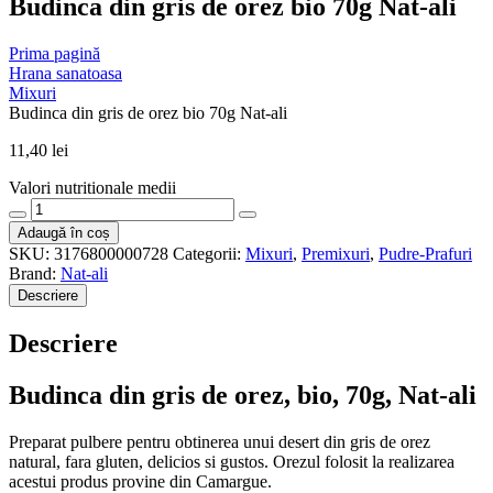
Budinca din gris de orez bio 70g Nat-ali
Prima pagină
Hrana sanatoasa
Mixuri
Budinca din gris de orez bio 70g Nat-ali
11,40
lei
Valori nutritionale medii
Cantitate
Budinca
Adaugă în coș
din
SKU:
3176800000728
Categorii:
Mixuri
,
Premixuri
,
Pudre-Prafuri
gris
Brand:
Nat-ali
de
Descriere
orez
bio
Descriere
70g
Nat-
ali
Budinca din gris de orez, bio, 70g, Nat-ali
Preparat pulbere pentru obtinerea unui desert din gris de orez
natural, fara gluten, delicios si gustos. Orezul folosit la realizarea
acestui produs provine din Camargue.