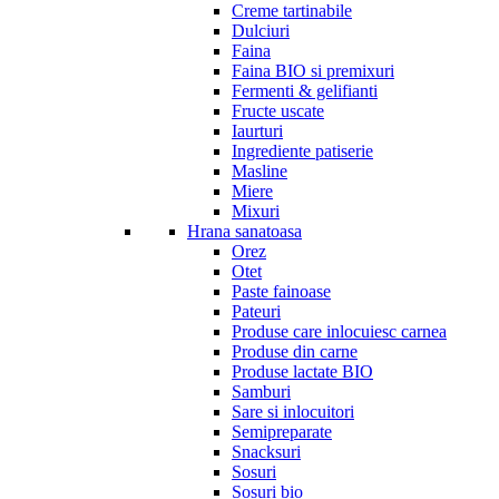
Creme tartinabile
Dulciuri
Faina
Faina BIO si premixuri
Fermenti & gelifianti
Fructe uscate
Iaurturi
Ingrediente patiserie
Masline
Miere
Mixuri
Hrana sanatoasa
Orez
Otet
Paste fainoase
Pateuri
Produse care inlocuiesc carnea
Produse din carne
Produse lactate BIO
Samburi
Sare si inlocuitori
Semipreparate
Snacksuri
Sosuri
Sosuri bio