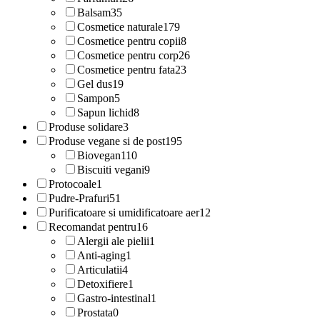
Balsam
35
Cosmetice naturale
179
Cosmetice pentru copii
8
Cosmetice pentru corp
26
Cosmetice pentru fata
23
Gel dus
19
Sampon
5
Sapun lichid
8
Produse solidare
3
Produse vegane si de post
195
Biovegan
110
Biscuiti vegani
9
Protocoale
1
Pudre-Prafuri
51
Purificatoare si umidificatoare aer
12
Recomandat pentru
16
Alergii ale pielii
1
Anti-aging
1
Articulatii
4
Detoxifiere
1
Gastro-intestinal
1
Prostata
0