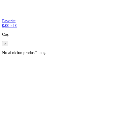
Favorite
0,00
lei
0
Coș
×
Nu ai niciun produs în coș.