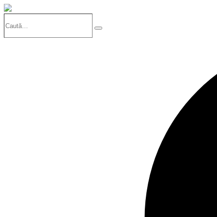
Caută…
Search