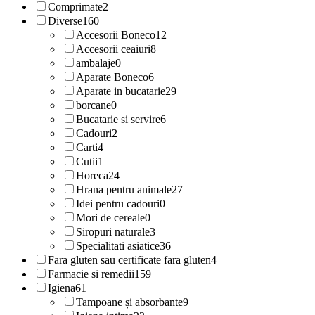
Comprimate
2
Diverse
160
Accesorii Boneco
12
Accesorii ceaiuri
8
ambalaje
0
Aparate Boneco
6
Aparate in bucatarie
29
borcane
0
Bucatarie si servire
6
Cadouri
2
Carti
4
Cutii
1
Horeca
24
Hrana pentru animale
27
Idei pentru cadouri
0
Mori de cereale
0
Siropuri naturale
3
Specialitati asiatice
36
Fara gluten sau certificate fara gluten
4
Farmacie si remedii
159
Igiena
61
Tampoane și absorbante
9