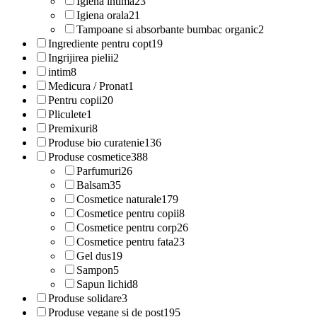
Igiena intima
23
Igiena orala
21
Tampoane si absorbante bumbac organic
2
Ingrediente pentru copt
19
Ingrijirea pielii
2
intim
8
Medicura / Pronat
1
Pentru copii
20
Pliculete
1
Premixuri
8
Produse bio curatenie
136
Produse cosmetice
388
Parfumuri
26
Balsam
35
Cosmetice naturale
179
Cosmetice pentru copii
8
Cosmetice pentru corp
26
Cosmetice pentru fata
23
Gel dus
19
Sampon
5
Sapun lichid
8
Produse solidare
3
Produse vegane si de post
195