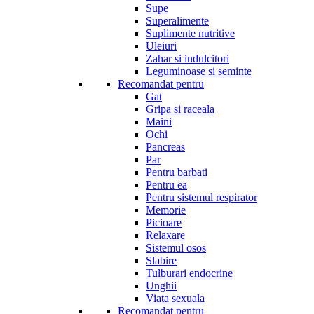
Supe
Superalimente
Suplimente nutritive
Uleiuri
Zahar si indulcitori
Leguminoase si seminte
Recomandat pentru
Gat
Gripa si raceala
Maini
Ochi
Pancreas
Par
Pentru barbati
Pentru ea
Pentru sistemul respirator
Memorie
Picioare
Relaxare
Sistemul osos
Slabire
Tulburari endocrine
Unghii
Viata sexuala
Recomandat pentru