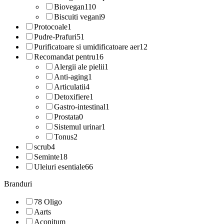
Biovegan
110
Biscuiti vegani
9
Protocoale
1
Pudre-Prafuri
51
Purificatoare si umidificatoare aer
12
Recomandat pentru
16
Alergii ale pielii
1
Anti-aging
1
Articulatii
4
Detoxifiere
1
Gastro-intestinal
1
Prostata
0
Sistemul urinar
1
Tonus
2
scrub
4
Seminte
18
Uleiuri esentiale
66
Branduri
78 Oligo
Aarts
Aconitum