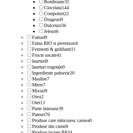
Bomboane
31
Ciocolata
144
Compoturi
22
Drageuri
9
Dulceturi
36
Jeleuri
6
Faina
49
Faina BIO si premixuri
4
Fermenti & gelifianti
11
Fructe uscate
41
Iaurturi
0
Iaurturi vegetale
0
Ingrediente patiserie
20
Masline
7
Miere
7
Mixuri
9
Orez
2
Otet
13
Paste fainoase
39
Pateuri
76
Produse care inlocuiesc carnea
0
Produse din carne
8
Produse lactate BIO
4