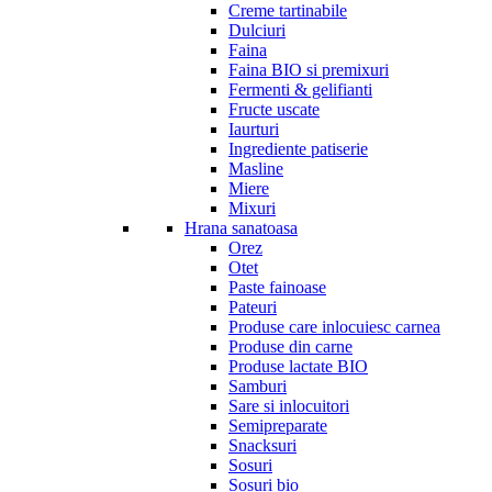
Creme tartinabile
Dulciuri
Faina
Faina BIO si premixuri
Fermenti & gelifianti
Fructe uscate
Iaurturi
Ingrediente patiserie
Masline
Miere
Mixuri
Hrana sanatoasa
Orez
Otet
Paste fainoase
Pateuri
Produse care inlocuiesc carnea
Produse din carne
Produse lactate BIO
Samburi
Sare si inlocuitori
Semipreparate
Snacksuri
Sosuri
Sosuri bio