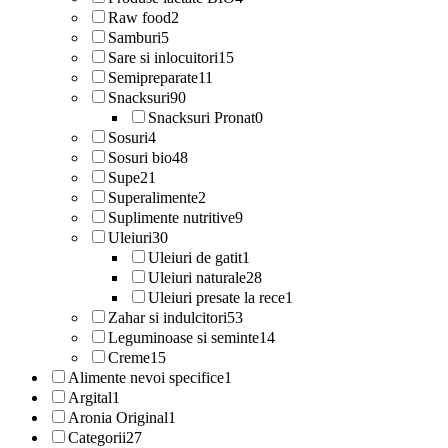
Raw food
2
Samburi
5
Sare si inlocuitori
15
Semipreparate
11
Snacksuri
90
Snacksuri Pronat
0
Sosuri
4
Sosuri bio
48
Supe
21
Superalimente
2
Suplimente nutritive
9
Uleiuri
30
Uleiuri de gatit
1
Uleiuri naturale
28
Uleiuri presate la rece
1
Zahar si indulcitori
53
Leguminoase si seminte
14
Creme
15
Alimente nevoi specifice
1
Argital
1
Aronia Original
1
Categorii
27