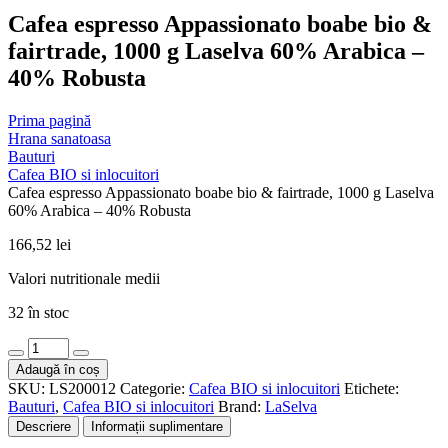
Cafea espresso Appassionato boabe bio &
fairtrade, 1000 g Laselva 60% Arabica –
40% Robusta
Prima pagină
Hrana sanatoasa
Bauturi
Cafea BIO si inlocuitori
Cafea espresso Appassionato boabe bio & fairtrade, 1000 g Laselva
60% Arabica – 40% Robusta
166,52
lei
Valori nutritionale medii
32 în stoc
Cantitate
Cafea
Adaugă în coș
espresso
SKU:
LS200012
Categorie:
Cafea BIO si inlocuitori
Etichete:
Appassionato
Bauturi
,
Cafea BIO si inlocuitori
Brand:
LaSelva
boabe
Descriere
Informații suplimentare
bio