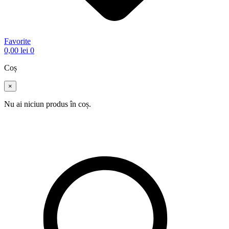
Favorite
0,00
lei
0
Coș
×
Nu ai niciun produs în coș.