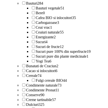
Bauturi
284
Bauturi vegetale
51
Bere
0
Cafea BIO si inlocuitori
35
Carbogazoase
3
Ceai vrac
1
Ceaiuri naturale
55
Energizante
2
Sucuri
4
Sucuri de fructe
12
Sucuri pure 100% din superfructe
19
Sucuri pure din plante medicinale
1
Yogi Tea
6
Bunatati de Craciun
2
Cacao si inlocuitori
6
Cereale
74
Fulgi cereale BIO
44
Condimente naturale
73
Condimente Pronat
11
Conserve
90
Creme tartinabile
57
Dulciuri
325