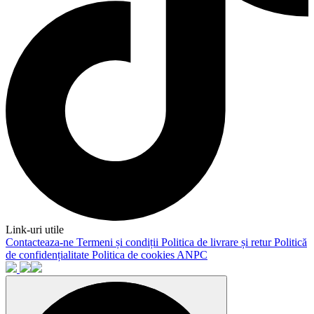
Link-uri utile
Contacteaza-ne
Termeni și condiții
Politica de livrare și retur
Politică
de confidențialitate
Politica de cookies
ANPC