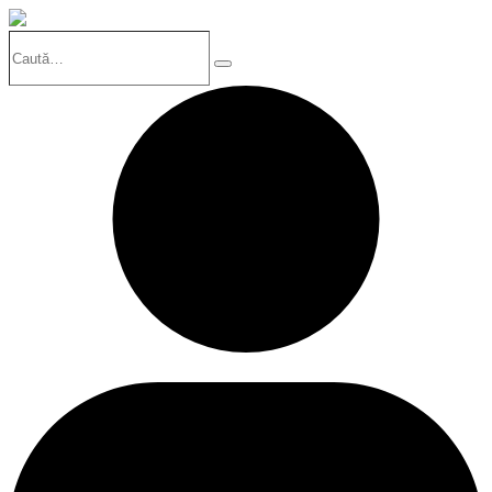
Caută…
Search