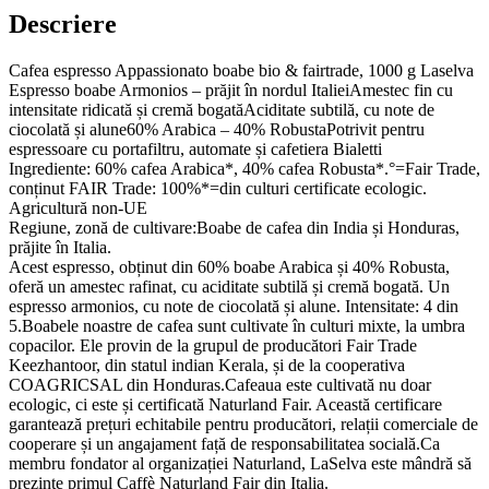
&
Descriere
fairtrade,
1000
g
Cafea espresso Appassionato boabe bio & fairtrade, 1000 g Laselva
Laselva
Espresso boabe Armonios – prăjit în nordul ItalieiAmestec fin cu
60%
intensitate ridicată și cremă bogatăAciditate subtilă, cu note de
Arabica
ciocolată și alune60% Arabica – 40% RobustaPotrivit pentru
–
espressoare cu portafiltru, automate și cafetiera Bialetti
40%
Ingrediente: 60% cafea Arabica*, 40% cafea Robusta*.°=Fair Trade,
Robusta
conținut FAIR Trade: 100%*=din culturi certificate ecologic.
Agricultură non-UE
Regiune, zonă de cultivare:Boabe de cafea din India și Honduras,
prăjite în Italia.
Acest espresso, obținut din 60% boabe Arabica și 40% Robusta,
oferă un amestec rafinat, cu aciditate subtilă și cremă bogată. Un
espresso armonios, cu note de ciocolată și alune. Intensitate: 4 din
5.Boabele noastre de cafea sunt cultivate în culturi mixte, la umbra
copacilor. Ele provin de la grupul de producători Fair Trade
Keezhantoor, din statul indian Kerala, și de la cooperativa
COAGRICSAL din Honduras.Cafeaua este cultivată nu doar
ecologic, ci este și certificată Naturland Fair. Această certificare
garantează prețuri echitabile pentru producători, relații comerciale de
cooperare și un angajament față de responsabilitatea socială.Ca
membru fondator al organizației Naturland, LaSelva este mândră să
prezinte primul Caffè Naturland Fair din Italia.