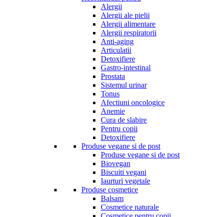
Alergii
Alergii ale pielii
Alergii alimentare
Alergii respiratorii
Anti-aging
Articulatii
Detoxifiere
Gastro-intestinal
Prostata
Sistemul urinar
Tonus
Afectiuni oncologice
Anemie
Cura de slabire
Pentru copii
Detoxifiere
Produse vegane si de post
Produse vegane si de post
Biovegan
Biscuiti vegani
Iaurturi vegetale
Produse cosmetice
Balsam
Cosmetice naturale
Cosmetice pentru copii