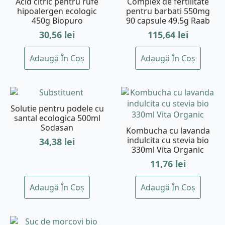
Acid citric pentru rufe
Complex de fertilitate
hipoalergen ecologic
pentru barbati 550mg
450g Biopuro
90 capsule 49.5g Raab
30,56
lei
115,64
lei
Adaugă În Coș
Adaugă În Coș
Solutie pentru podele cu
santal ecologica 500ml
Sodasan
Kombucha cu lavanda
indulcita cu stevia bio
34,38
lei
330ml Vita Organic
11,76
lei
Adaugă În Coș
Adaugă În Coș