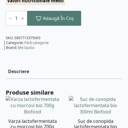
Valori nutritionale medii
Cantitate
Caramele
Adaugă În Coș
-
aroma
cafea
bio
SKU:
5907713375003
150g
Categorie:
Fără categorie
Super
Brand:
Me Gusto
Fudgio
Descriere
Produse similare
Varza lactofermentata
Suc de conopida
cu morcovi bio 700g
lactofermentata bio