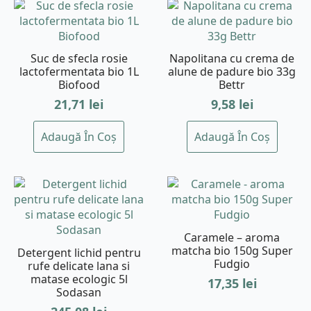
Suc de sfecla rosie
Napolitana cu crema de
lactofermentata bio 1L
alune de padure bio 33g
Biofood
Bettr
21,71
lei
9,58
lei
Adaugă În Coș
Adaugă În Coș
Caramele – aroma
matcha bio 150g Super
Detergent lichid pentru
Fudgio
rufe delicate lana si
matase ecologic 5l
17,35
lei
Sodasan