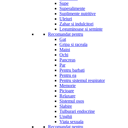
Supe
Superalimente
Suplimente nutritive
Uleiuri
Zahar si indulcitori
Leguminoase si seminte
Recomandat pentru
Gat
Gripa si raceala
Maini
Ochi
Pancreas
Par
Pentru barbati
Pentru ea
Pentru sistemul respirator
Memorie
Picioare
Relaxare
Sistemul osos
Slabire
Tulburari endocrine
Unghii
Viata sexuala
Recomandat pentru