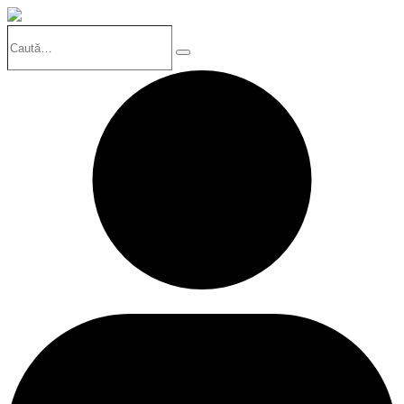
Caută…
Search