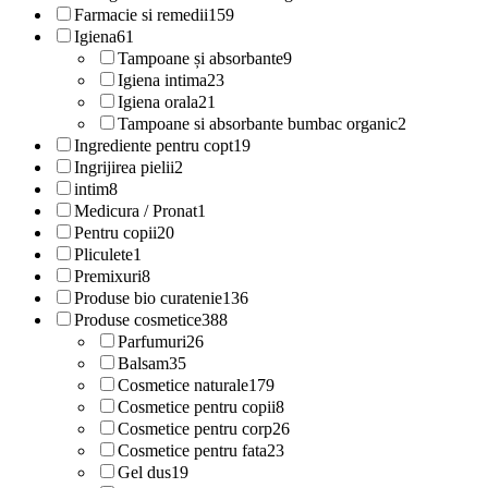
Farmacie si remedii
159
Igiena
61
Tampoane și absorbante
9
Igiena intima
23
Igiena orala
21
Tampoane si absorbante bumbac organic
2
Ingrediente pentru copt
19
Ingrijirea pielii
2
intim
8
Medicura / Pronat
1
Pentru copii
20
Pliculete
1
Premixuri
8
Produse bio curatenie
136
Produse cosmetice
388
Parfumuri
26
Balsam
35
Cosmetice naturale
179
Cosmetice pentru copii
8
Cosmetice pentru corp
26
Cosmetice pentru fata
23
Gel dus
19