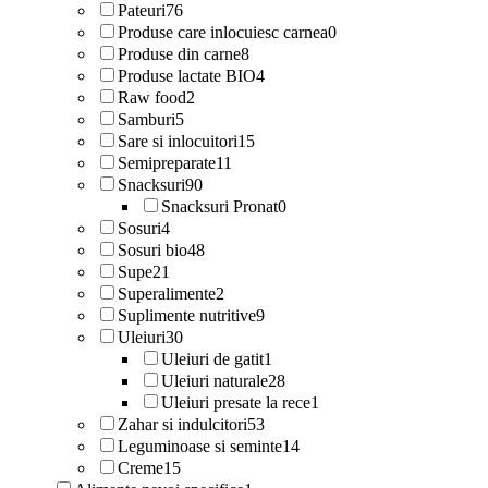
Pateuri
76
Produse care inlocuiesc carnea
0
Produse din carne
8
Produse lactate BIO
4
Raw food
2
Samburi
5
Sare si inlocuitori
15
Semipreparate
11
Snacksuri
90
Snacksuri Pronat
0
Sosuri
4
Sosuri bio
48
Supe
21
Superalimente
2
Suplimente nutritive
9
Uleiuri
30
Uleiuri de gatit
1
Uleiuri naturale
28
Uleiuri presate la rece
1
Zahar si indulcitori
53
Leguminoase si seminte
14
Creme
15