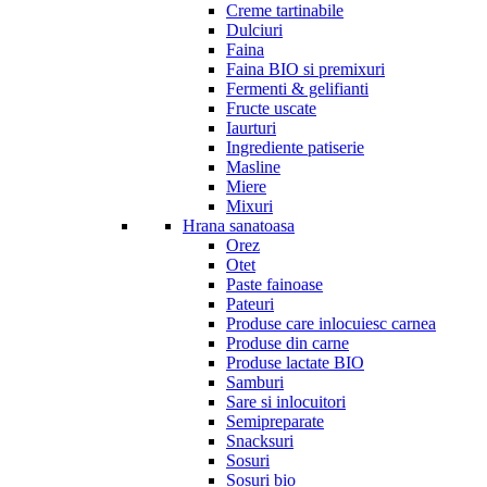
Creme tartinabile
Dulciuri
Faina
Faina BIO si premixuri
Fermenti & gelifianti
Fructe uscate
Iaurturi
Ingrediente patiserie
Masline
Miere
Mixuri
Hrana sanatoasa
Orez
Otet
Paste fainoase
Pateuri
Produse care inlocuiesc carnea
Produse din carne
Produse lactate BIO
Samburi
Sare si inlocuitori
Semipreparate
Snacksuri
Sosuri
Sosuri bio