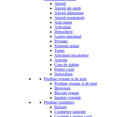
Alergii
Alergii ale pielii
Alergii alimentare
Alergii respiratorii
Anti-aging
Articulatii
Detoxifiere
Gastro-intestinal
Prostata
Sistemul urinar
Tonus
Afectiuni oncologice
Anemie
Cura de slabire
Pentru copii
Detoxifiere
Produse vegane si de post
Produse vegane si de post
Biovegan
Biscuiti vegani
Iaurturi vegetale
Produse cosmetice
Balsam
Cosmetice naturale
Cosmetice pentru copii