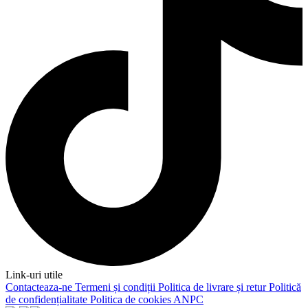
Link-uri utile
Contacteaza-ne
Termeni și condiții
Politica de livrare și retur
Politică
de confidențialitate
Politica de cookies
ANPC