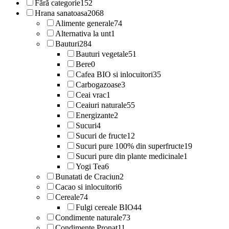
Fără categorie
152
Hrana sanatoasa
2068
Alimente generale
74
Alternativa la unt
1
Bauturi
284
Bauturi vegetale
51
Bere
0
Cafea BIO si inlocuitori
35
Carbogazoase
3
Ceai vrac
1
Ceaiuri naturale
55
Energizante
2
Sucuri
4
Sucuri de fructe
12
Sucuri pure 100% din superfructe
19
Sucuri pure din plante medicinale
1
Yogi Tea
6
Bunatati de Craciun
2
Cacao si inlocuitori
6
Cereale
74
Fulgi cereale BIO
44
Condimente naturale
73
Condimente Pronat
11