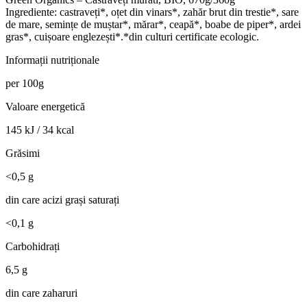
Ingrediente: castraveți*, oțet din vinars*, zahăr brut din trestie*, sare
de mare, semințe de muștar*, mărar*, ceapă*, boabe de piper*, ardei
gras*, cuișoare englezești*.*din culturi certificate ecologic.
Informații nutriționale
per 100g
Valoare energetică
145 kJ / 34 kcal
Grăsimi
<0,5 g
din care acizi grași saturați
<0,1 g
Carbohidrați
6,5 g
din care zaharuri