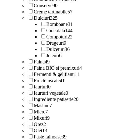
Conserve
90
Creme tartinabile
57
Dulciuri
325
Bomboane
31
Ciocolata
144
Compoturi
22
Drageuri
9
Dulceturi
36
Jeleuri
6
Faina
49
Faina BIO si premixuri
4
Fermenti & gelifianti
11
Fructe uscate
41
Iaurturi
0
Iaurturi vegetale
0
Ingrediente patiserie
20
Masline
7
Miere
7
Mixuri
9
Orez
2
Otet
13
Paste fainoase
39