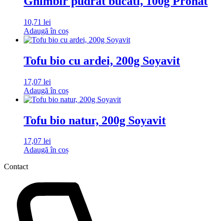
Ghimbir pudrat bucati, 100g Pronat
10,71
lei
Adaugă în coș
Tofu bio cu ardei, 200g Soyavit
17,07
lei
Adaugă în coș
Tofu bio natur, 200g Soyavit
17,07
lei
Adaugă în coș
Contact