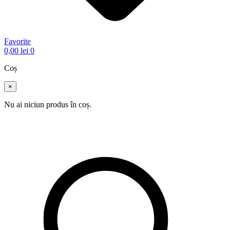
Favorite
0,00
lei
0
Coș
×
Nu ai niciun produs în coș.