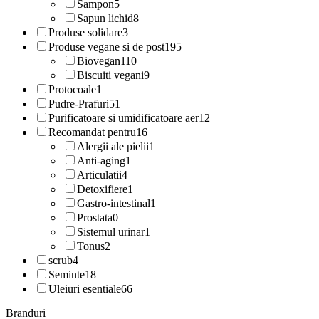
Sampon
5
Sapun lichid
8
Produse solidare
3
Produse vegane si de post
195
Biovegan
110
Biscuiti vegani
9
Protocoale
1
Pudre-Prafuri
51
Purificatoare si umidificatoare aer
12
Recomandat pentru
16
Alergii ale pielii
1
Anti-aging
1
Articulatii
4
Detoxifiere
1
Gastro-intestinal
1
Prostata
0
Sistemul urinar
1
Tonus
2
scrub
4
Seminte
18
Uleiuri esentiale
66
Branduri