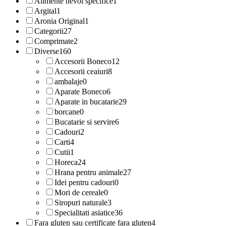
Alimente nevoi specifice
1
Argital
1
Aronia Original
1
Categorii
27
Comprimate
2
Diverse
160
Accesorii Boneco
12
Accesorii ceaiuri
8
ambalaje
0
Aparate Boneco
6
Aparate in bucatarie
29
borcane
0
Bucatarie si servire
6
Cadouri
2
Carti
4
Cutii
1
Horeca
24
Hrana pentru animale
27
Idei pentru cadouri
0
Mori de cereale
0
Siropuri naturale
3
Specialitati asiatice
36
Fara gluten sau certificate fara gluten
4