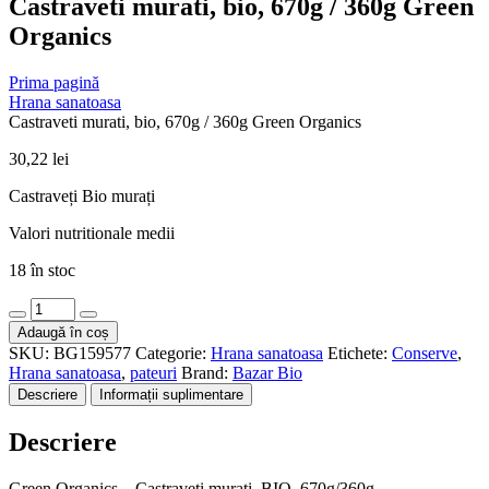
Castraveti murati, bio, 670g / 360g Green
Organics
Prima pagină
Hrana sanatoasa
Castraveti murati, bio, 670g / 360g Green Organics
30,22
lei
Castraveți Bio murați
Valori nutritionale medii
18 în stoc
Cantitate
Castraveti
Adaugă în coș
murati,
SKU:
BG159577
Categorie:
Hrana sanatoasa
Etichete:
Conserve
,
bio,
Hrana sanatoasa
,
pateuri
Brand:
Bazar Bio
670g
Descriere
Informații suplimentare
/
360g
Descriere
Green
Organics
Green Organics – Castraveți murati, BIO, 670g/360g