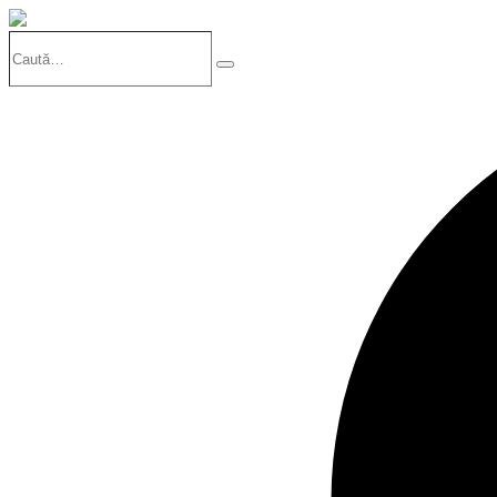
Caută…
Search