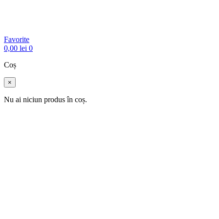
Favorite
0,00
lei
0
Coș
×
Nu ai niciun produs în coș.