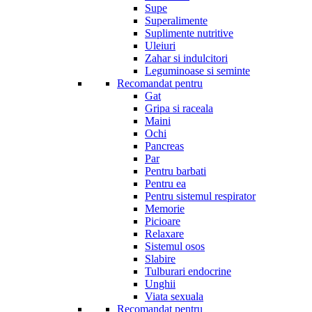
Supe
Superalimente
Suplimente nutritive
Uleiuri
Zahar si indulcitori
Leguminoase si seminte
Recomandat pentru
Gat
Gripa si raceala
Maini
Ochi
Pancreas
Par
Pentru barbati
Pentru ea
Pentru sistemul respirator
Memorie
Picioare
Relaxare
Sistemul osos
Slabire
Tulburari endocrine
Unghii
Viata sexuala
Recomandat pentru