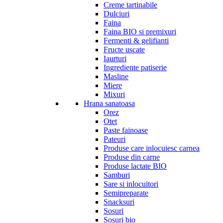
Creme tartinabile
Dulciuri
Faina
Faina BIO si premixuri
Fermenti & gelifianti
Fructe uscate
Iaurturi
Ingrediente patiserie
Masline
Miere
Mixuri
Hrana sanatoasa
Orez
Otet
Paste fainoase
Pateuri
Produse care inlocuiesc carnea
Produse din carne
Produse lactate BIO
Samburi
Sare si inlocuitori
Semipreparate
Snacksuri
Sosuri
Sosuri bio