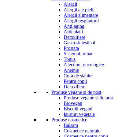
Alergii
Alergii ale pielii
Alergii alimentare
Alergii respiratorii
Anti-aging
Articulatii
Detoxifiere
Gastro-intestinal
Prostata
Sistemul urinar
Tonus
Afectiuni oncologice
Anemie
Cura de slabire
Pentru copii
Detoxifiere
Produse vegane si de post
Produse vegane si de post
Biovegan
Biscuiti vegani
Iaurturi vegetale
Produse cosmetice
Balsam
Cosmetice naturale
Cosmetice pentru copii