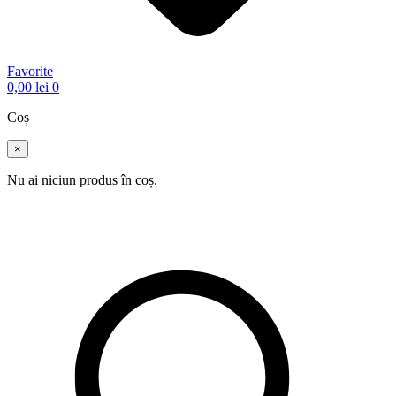
Favorite
0,00
lei
0
Coș
×
Nu ai niciun produs în coș.