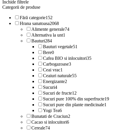
Inchide filtrele
Categorii de produse
Fără categorie
152
Hrana sanatoasa
2068
Alimente generale
74
Alternativa la unt
1
Bauturi
284
Bauturi vegetale
51
Bere
0
Cafea BIO si inlocuitori
35
Carbogazoase
3
Ceai vrac
1
Ceaiuri naturale
55
Energizante
2
Sucuri
4
Sucuri de fructe
12
Sucuri pure 100% din superfructe
19
Sucuri pure din plante medicinale
1
Yogi Tea
6
Bunatati de Craciun
2
Cacao si inlocuitori
6
Cereale
74