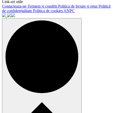
Link-uri utile
Contacteaza-ne
Termeni și condiții
Politica de livrare și retur
Politică
de confidențialitate
Politica de cookies
ANPC