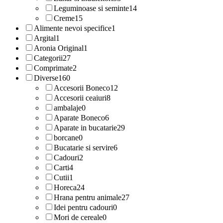
Leguminoase si seminte
14
Creme
15
Alimente nevoi specifice
1
Argital
1
Aronia Original
1
Categorii
27
Comprimate
2
Diverse
160
Accesorii Boneco
12
Accesorii ceaiuri
8
ambalaje
0
Aparate Boneco
6
Aparate in bucatarie
29
borcane
0
Bucatarie si servire
6
Cadouri
2
Carti
4
Cutii
1
Horeca
24
Hrana pentru animale
27
Idei pentru cadouri
0
Mori de cereale
0