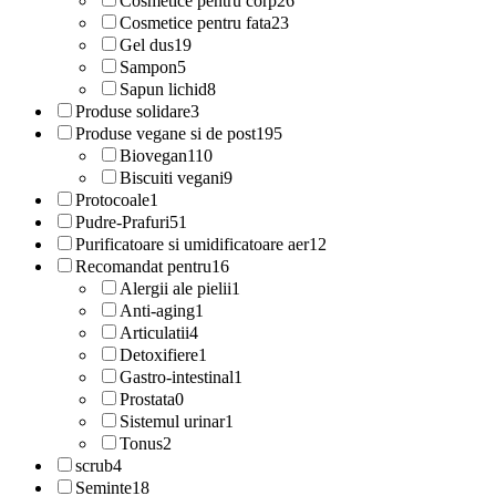
Cosmetice pentru corp
26
Cosmetice pentru fata
23
Gel dus
19
Sampon
5
Sapun lichid
8
Produse solidare
3
Produse vegane si de post
195
Biovegan
110
Biscuiti vegani
9
Protocoale
1
Pudre-Prafuri
51
Purificatoare si umidificatoare aer
12
Recomandat pentru
16
Alergii ale pielii
1
Anti-aging
1
Articulatii
4
Detoxifiere
1
Gastro-intestinal
1
Prostata
0
Sistemul urinar
1
Tonus
2
scrub
4
Seminte
18