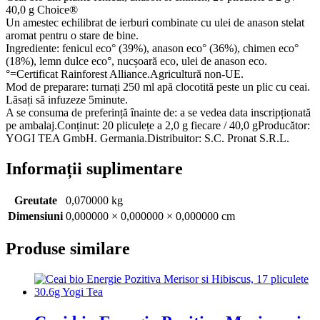
40,0 g Choice®
Un amestec echilibrat de ierburi combinate cu ulei de anason stelat
aromat pentru o stare de bine.
Ingrediente: fenicul eco° (39%), anason eco° (36%), chimen eco°
(18%), lemn dulce eco°, nucșoară eco, ulei de anason eco.
°=Certificat Rainforest Alliance.Agricultură non-UE.
Mod de preparare: turnați 250 ml apă clocotită peste un plic cu ceai.
Lăsați să infuzeze 5minute.
A se consuma de preferință înainte de: a se vedea data inscripționată
pe ambalaj.Conținut: 20 pliculețe a 2,0 g fiecare / 40,0 gProducător:
YOGI TEA GmbH. Germania.Distribuitor: S.C. Pronat S.R.L.
Informații suplimentare
Greutate
0,070000 kg
Dimensiuni
0,000000 × 0,000000 × 0,000000 cm
Produse similare