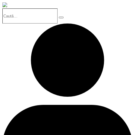
Caută…
Search