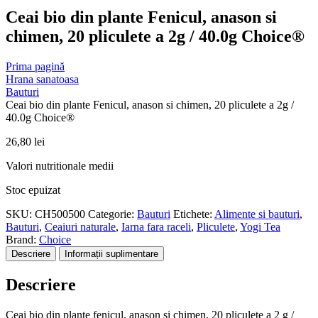
Ceai bio din plante Fenicul, anason si
chimen, 20 pliculete a 2g / 40.0g Choice®
Prima pagină
Hrana sanatoasa
Bauturi
Ceai bio din plante Fenicul, anason si chimen, 20 pliculete a 2g /
40.0g Choice®
26,80
lei
Valori nutritionale medii
Stoc epuizat
SKU:
CH500500
Categorie:
Bauturi
Etichete:
Alimente si bauturi
,
Bauturi
,
Ceaiuri naturale
,
Iarna fara raceli
,
Pliculete
,
Yogi Tea
Brand:
Choice
Descriere
Informații suplimentare
Descriere
Ceai bio din plante fenicul, anason si chimen, 20 pliculete a 2 g /