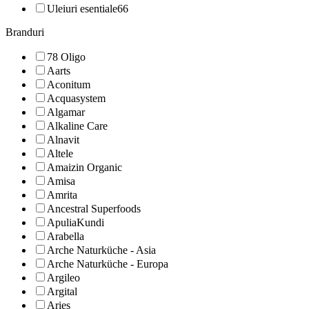
Uleiuri esentiale
66
Branduri
78 Oligo
Aarts
Aconitum
Acquasystem
Algamar
Alkaline Care
Alnavit
Altele
Amaizin Organic
Amisa
Amrita
Ancestral Superfoods
ApuliaKundi
Arabella
Arche Naturküche - Asia
Arche Naturküche - Europa
Argileo
Argital
Aries