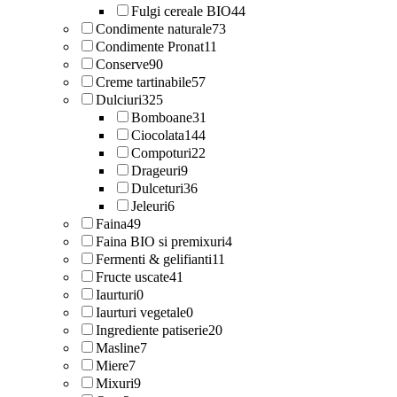
Fulgi cereale BIO
44
Condimente naturale
73
Condimente Pronat
11
Conserve
90
Creme tartinabile
57
Dulciuri
325
Bomboane
31
Ciocolata
144
Compoturi
22
Drageuri
9
Dulceturi
36
Jeleuri
6
Faina
49
Faina BIO si premixuri
4
Fermenti & gelifianti
11
Fructe uscate
41
Iaurturi
0
Iaurturi vegetale
0
Ingrediente patiserie
20
Masline
7
Miere
7
Mixuri
9