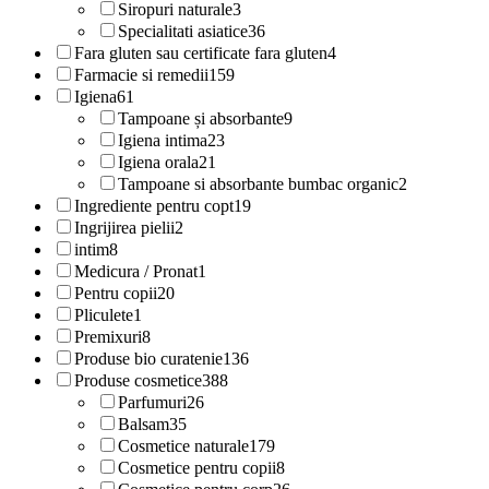
Siropuri naturale
3
Specialitati asiatice
36
Fara gluten sau certificate fara gluten
4
Farmacie si remedii
159
Igiena
61
Tampoane și absorbante
9
Igiena intima
23
Igiena orala
21
Tampoane si absorbante bumbac organic
2
Ingrediente pentru copt
19
Ingrijirea pielii
2
intim
8
Medicura / Pronat
1
Pentru copii
20
Pliculete
1
Premixuri
8
Produse bio curatenie
136
Produse cosmetice
388
Parfumuri
26
Balsam
35
Cosmetice naturale
179
Cosmetice pentru copii
8