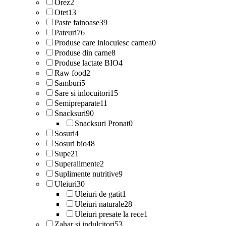
Orez
2
Otet
13
Paste fainoase
39
Pateuri
76
Produse care inlocuiesc carnea
0
Produse din carne
8
Produse lactate BIO
4
Raw food
2
Samburi
5
Sare si inlocuitori
15
Semipreparate
11
Snacksuri
90
Snacksuri Pronat
0
Sosuri
4
Sosuri bio
48
Supe
21
Superalimente
2
Suplimente nutritive
9
Uleiuri
30
Uleiuri de gatit
1
Uleiuri naturale
28
Uleiuri presate la rece
1
Zahar si indulcitori
53