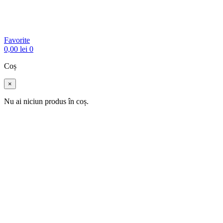
Favorite
0,00
lei
0
Coș
×
Nu ai niciun produs în coș.