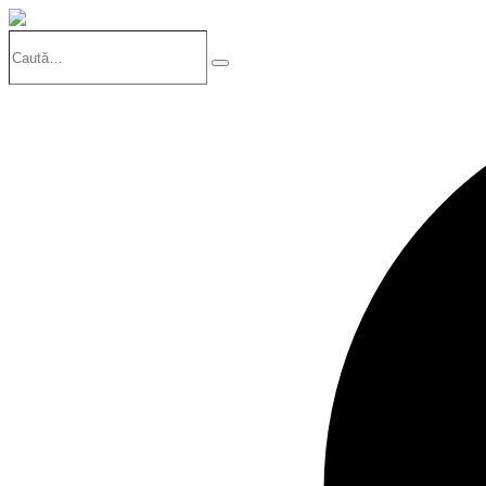
Caută…
Search