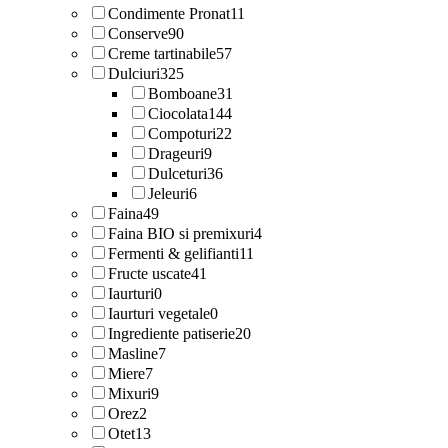
Condimente Pronat
11
Conserve
90
Creme tartinabile
57
Dulciuri
325
Bomboane
31
Ciocolata
144
Compoturi
22
Drageuri
9
Dulceturi
36
Jeleuri
6
Faina
49
Faina BIO si premixuri
4
Fermenti & gelifianti
11
Fructe uscate
41
Iaurturi
0
Iaurturi vegetale
0
Ingrediente patiserie
20
Masline
7
Miere
7
Mixuri
9
Orez
2
Otet
13