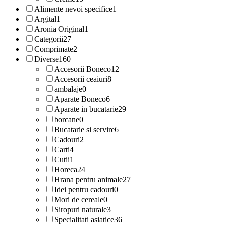
Alimente nevoi specifice
1
Argital
1
Aronia Original
1
Categorii
27
Comprimate
2
Diverse
160
Accesorii Boneco
12
Accesorii ceaiuri
8
ambalaje
0
Aparate Boneco
6
Aparate in bucatarie
29
borcane
0
Bucatarie si servire
6
Cadouri
2
Carti
4
Cutii
1
Horeca
24
Hrana pentru animale
27
Idei pentru cadouri
0
Mori de cereale
0
Siropuri naturale
3
Specialitati asiatice
36