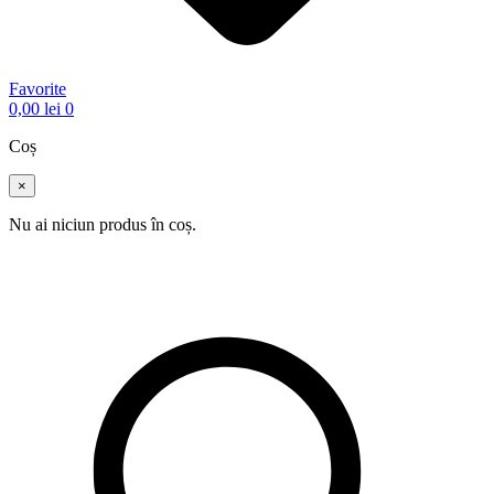
Favorite
0,00
lei
0
Coș
×
Nu ai niciun produs în coș.