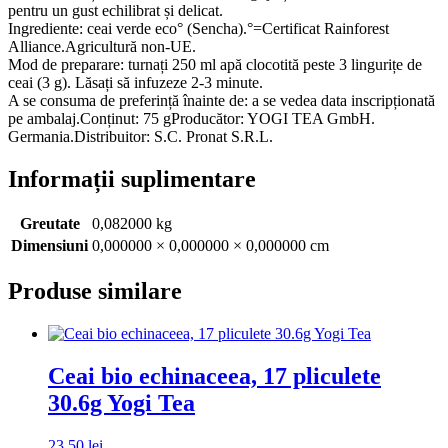
pentru un gust echilibrat și delicat.
Ingrediente: ceai verde eco° (Sencha).°=Certificat Rainforest
Alliance.Agricultură non-UE.
Mod de preparare: turnați 250 ml apă clocotită peste 3 lingurițe de
ceai (3 g). Lăsați să infuzeze 2-3 minute.
A se consuma de preferință înainte de: a se vedea data inscripționată
pe ambalaj.Conținut: 75 gProducător: YOGI TEA GmbH.
Germania.Distribuitor: S.C. Pronat S.R.L.
Informații suplimentare
Greutate
0,082000 kg
Dimensiuni
0,000000 × 0,000000 × 0,000000 cm
Produse similare
Ceai bio echinaceea, 17 pliculete
30.6g Yogi Tea
23,50
lei