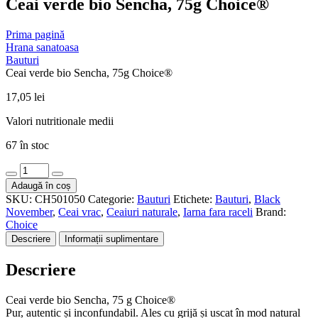
Ceai verde bio Sencha, 75g Choice®
Prima pagină
Hrana sanatoasa
Bauturi
Ceai verde bio Sencha, 75g Choice®
17,05
lei
Valori nutritionale medii
67 în stoc
Cantitate
Ceai
Adaugă în coș
verde
SKU:
CH501050
Categorie:
Bauturi
Etichete:
Bauturi
,
Black
bio
November
,
Ceai vrac
,
Ceaiuri naturale
,
Iarna fara raceli
Brand:
Sencha,
Choice
75g
Descriere
Informații suplimentare
Choice®
Descriere
Ceai verde bio Sencha, 75 g Choice®
Pur, autentic și inconfundabil. Ales cu grijă și uscat în mod natural