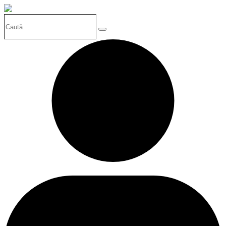
Caută…
Search