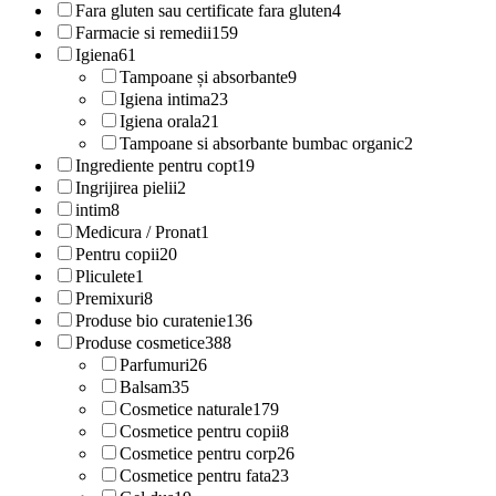
Fara gluten sau certificate fara gluten
4
Farmacie si remedii
159
Igiena
61
Tampoane și absorbante
9
Igiena intima
23
Igiena orala
21
Tampoane si absorbante bumbac organic
2
Ingrediente pentru copt
19
Ingrijirea pielii
2
intim
8
Medicura / Pronat
1
Pentru copii
20
Pliculete
1
Premixuri
8
Produse bio curatenie
136
Produse cosmetice
388
Parfumuri
26
Balsam
35
Cosmetice naturale
179
Cosmetice pentru copii
8
Cosmetice pentru corp
26
Cosmetice pentru fata
23