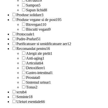
Gel dus
19
Sampon
5
Sapun lichid
8
Produse solidare
3
Produse vegane si de post
195
Biovegan
110
Biscuiti vegani
9
Protocoale
1
Pudre-Prafuri
51
Purificatoare si umidificatoare aer
12
Recomandat pentru
16
Alergii ale pielii
1
Anti-aging
1
Articulatii
4
Detoxifiere
1
Gastro-intestinal
1
Prostata
0
Sistemul urinar
1
Tonus
2
scrub
4
Seminte
18
Uleiuri esentiale
66