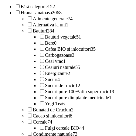
Fără categorie
152
Hrana sanatoasa
2068
Alimente generale
74
Alternativa la unt
1
Bauturi
284
Bauturi vegetale
51
Bere
0
Cafea BIO si inlocuitori
35
Carbogazoase
3
Ceai vrac
1
Ceaiuri naturale
55
Energizante
2
Sucuri
4
Sucuri de fructe
12
Sucuri pure 100% din superfructe
19
Sucuri pure din plante medicinale
1
Yogi Tea
6
Bunatati de Craciun
2
Cacao si inlocuitori
6
Cereale
74
Fulgi cereale BIO
44
Condimente naturale
73