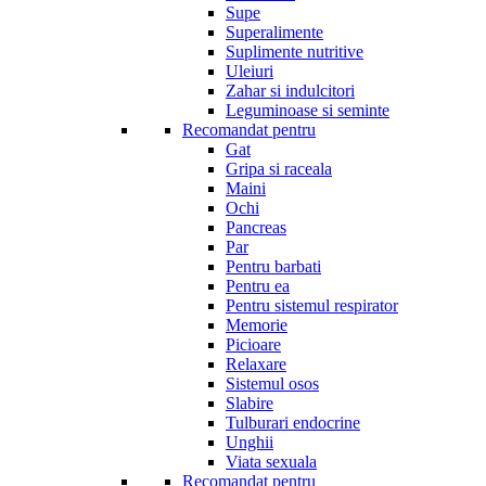
Supe
Superalimente
Suplimente nutritive
Uleiuri
Zahar si indulcitori
Leguminoase si seminte
Recomandat pentru
Gat
Gripa si raceala
Maini
Ochi
Pancreas
Par
Pentru barbati
Pentru ea
Pentru sistemul respirator
Memorie
Picioare
Relaxare
Sistemul osos
Slabire
Tulburari endocrine
Unghii
Viata sexuala
Recomandat pentru