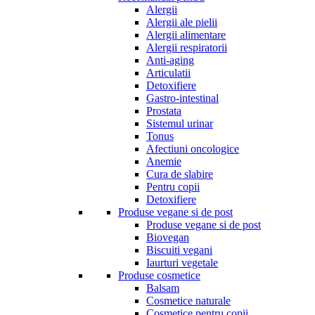
Alergii
Alergii ale pielii
Alergii alimentare
Alergii respiratorii
Anti-aging
Articulatii
Detoxifiere
Gastro-intestinal
Prostata
Sistemul urinar
Tonus
Afectiuni oncologice
Anemie
Cura de slabire
Pentru copii
Detoxifiere
Produse vegane si de post
Produse vegane si de post
Biovegan
Biscuiti vegani
Iaurturi vegetale
Produse cosmetice
Balsam
Cosmetice naturale
Cosmetice pentru copii