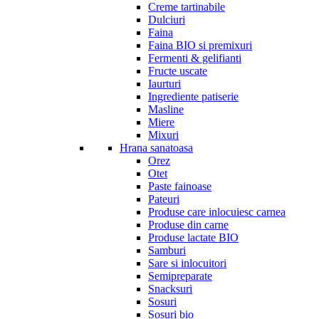
Creme tartinabile
Dulciuri
Faina
Faina BIO si premixuri
Fermenti & gelifianti
Fructe uscate
Iaurturi
Ingrediente patiserie
Masline
Miere
Mixuri
Hrana sanatoasa
Orez
Otet
Paste fainoase
Pateuri
Produse care inlocuiesc carnea
Produse din carne
Produse lactate BIO
Samburi
Sare si inlocuitori
Semipreparate
Snacksuri
Sosuri
Sosuri bio