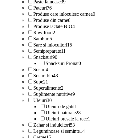
Paste fainoase
39
Pateuri
76
Produse care inlocuiesc carnea
0
Produse din carne
8
Produse lactate BIO
4
Raw food
2
Samburi
5
Sare si inlocuitori
15
Semipreparate
11
Snacksuri
90
Snacksuri Pronat
0
Sosuri
4
Sosuri bio
48
Supe
21
Superalimente
2
Suplimente nutritive
9
Uleiuri
30
Uleiuri de gatit
1
Uleiuri naturale
28
Uleiuri presate la rece
1
Zahar si indulcitori
53
Leguminoase si seminte
14
Creme
15