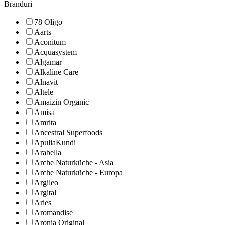
Branduri
78 Oligo
Aarts
Aconitum
Acquasystem
Algamar
Alkaline Care
Alnavit
Altele
Amaizin Organic
Amisa
Amrita
Ancestral Superfoods
ApuliaKundi
Arabella
Arche Naturküche - Asia
Arche Naturküche - Europa
Argileo
Argital
Aries
Aromandise
Aronia Original