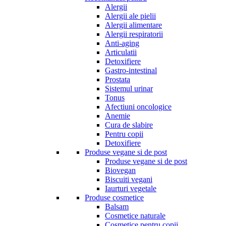
Alergii
Alergii ale pielii
Alergii alimentare
Alergii respiratorii
Anti-aging
Articulatii
Detoxifiere
Gastro-intestinal
Prostata
Sistemul urinar
Tonus
Afectiuni oncologice
Anemie
Cura de slabire
Pentru copii
Detoxifiere
Produse vegane si de post
Produse vegane si de post
Biovegan
Biscuiti vegani
Iaurturi vegetale
Produse cosmetice
Balsam
Cosmetice naturale
Cosmetice pentru copii