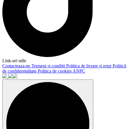
Link-uri utile
Contacteaza-ne
Termeni și condiții
Politica de livrare și retur
Politică
de confidențialitate
Politica de cookies
ANPC