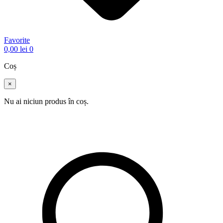
Favorite
0,00
lei
0
Coș
×
Nu ai niciun produs în coș.