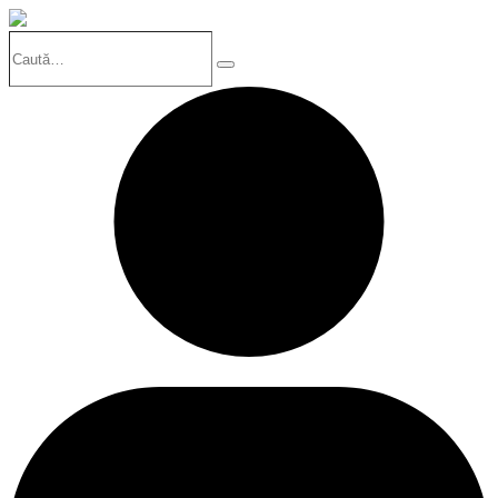
Caută…
Search