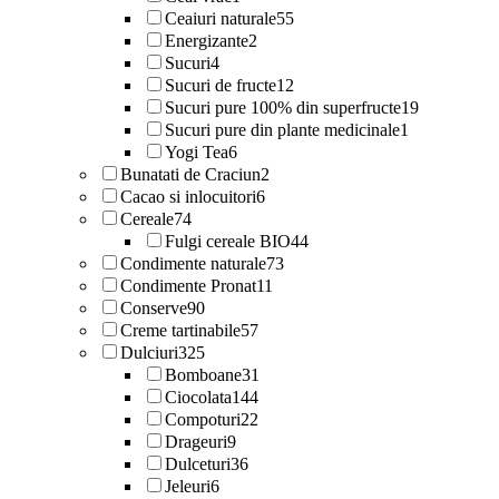
Ceaiuri naturale
55
Energizante
2
Sucuri
4
Sucuri de fructe
12
Sucuri pure 100% din superfructe
19
Sucuri pure din plante medicinale
1
Yogi Tea
6
Bunatati de Craciun
2
Cacao si inlocuitori
6
Cereale
74
Fulgi cereale BIO
44
Condimente naturale
73
Condimente Pronat
11
Conserve
90
Creme tartinabile
57
Dulciuri
325
Bomboane
31
Ciocolata
144
Compoturi
22
Drageuri
9
Dulceturi
36
Jeleuri
6