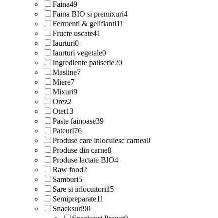
Faina
49
Faina BIO si premixuri
4
Fermenti & gelifianti
11
Fructe uscate
41
Iaurturi
0
Iaurturi vegetale
0
Ingrediente patiserie
20
Masline
7
Miere
7
Mixuri
9
Orez
2
Otet
13
Paste fainoase
39
Pateuri
76
Produse care inlocuiesc carnea
0
Produse din carne
8
Produse lactate BIO
4
Raw food
2
Samburi
5
Sare si inlocuitori
15
Semipreparate
11
Snacksuri
90