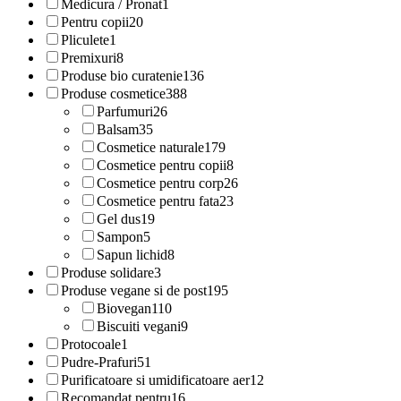
Medicura / Pronat
1
Pentru copii
20
Pliculete
1
Premixuri
8
Produse bio curatenie
136
Produse cosmetice
388
Parfumuri
26
Balsam
35
Cosmetice naturale
179
Cosmetice pentru copii
8
Cosmetice pentru corp
26
Cosmetice pentru fata
23
Gel dus
19
Sampon
5
Sapun lichid
8
Produse solidare
3
Produse vegane si de post
195
Biovegan
110
Biscuiti vegani
9
Protocoale
1
Pudre-Prafuri
51
Purificatoare si umidificatoare aer
12
Recomandat pentru
16