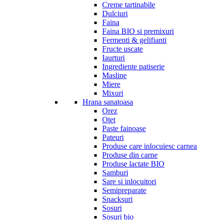
Creme tartinabile
Dulciuri
Faina
Faina BIO si premixuri
Fermenti & gelifianti
Fructe uscate
Iaurturi
Ingrediente patiserie
Masline
Miere
Mixuri
Hrana sanatoasa
Orez
Otet
Paste fainoase
Pateuri
Produse care inlocuiesc carnea
Produse din carne
Produse lactate BIO
Samburi
Sare si inlocuitori
Semipreparate
Snacksuri
Sosuri
Sosuri bio