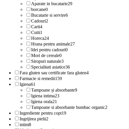
Aparate in bucatarie
29
borcane
0
Bucatarie si servire
6
Cadouri
2
Carti
4
Cutii
1
Horeca
24
Hrana pentru animale
27
Idei pentru cadouri
0
Mori de cereale
0
Siropuri naturale
3
Specialitati asiatice
36
Fara gluten sau certificate fara gluten
4
Farmacie si remedii
159
Igiena
61
Tampoane și absorbante
9
Igiena intima
23
Igiena orala
21
Tampoane si absorbante bumbac organic
2
Ingrediente pentru copt
19
Ingrijirea pielii
2
intim
8