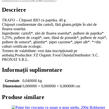
40g
Trafo
Descriere
TRAFO – Chipsuri BIO cu paprika, 40 g
Chipsuri condimentate din cartofi, fără gluten,prăjite în ulei de
floarea soarelui.
Ingrediente: cartofi*, ulei de floarea soarelui*, pulbere de paprika*
1,25%, pulbere de ceapă*, sare, făină de porumb*, pulbere de roșii*,
pulbere de usturoi*, ghimbir*. piper cayenne*, piper alb*. *=din
culturi certificate ecologic.
Termen de valabilitate: vezi data inscripționată pe
ambalaj.Producător: FZ Organic Food OlandaDistribuitor: S.C.
PRONAT S.R.L.
Informații suplimentare
Greutate
0,040000 kg
Dimensiuni
0,000000 × 0,000000 × 0,000000 cm
Produse similare