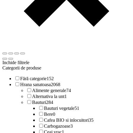
Inchide filtrele
Categorii de produse
Fără categorie
152
Hrana sanatoasa
2068
Alimente generale
74
Alternativa la unt
1
Bauturi
284
Bauturi vegetale
51
Bere
0
Cafea BIO si inlocuitori
35
Carbogazoase
3
Ceai vrac
1