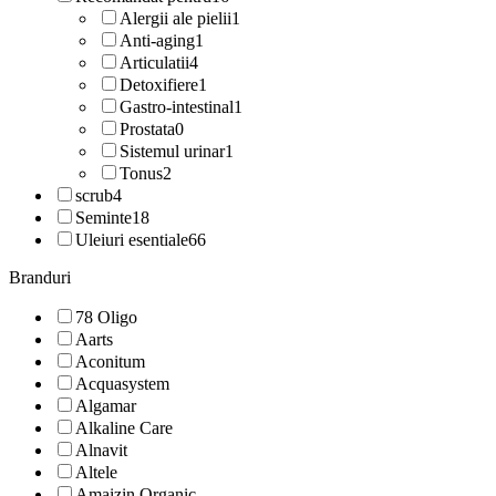
Alergii ale pielii
1
Anti-aging
1
Articulatii
4
Detoxifiere
1
Gastro-intestinal
1
Prostata
0
Sistemul urinar
1
Tonus
2
scrub
4
Seminte
18
Uleiuri esentiale
66
Branduri
78 Oligo
Aarts
Aconitum
Acquasystem
Algamar
Alkaline Care
Alnavit
Altele
Amaizin Organic