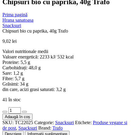
Chipsuri bio cu paprika, 40g Trafo
Prima pagină
Hrana sanatoasa
Snacksuri
Chipsuri bio cu paprika, 40g Trafo
9,02
lei
Valori nutritionale medii
Valoare energetică: 2233 kJ/ 532 kcal
Proteine: 5,5 g
Carbohidrați: 48,0 g
Sare: 1,2 g
Fibre: 5,7 g
Grăsimi: 34 g
din care, acizi grasi saturati: 3,2 g
41 în stoc
Cantitate
Chipsuri
Adaugă în coș
bio
SKU:
TC22025
Categorie:
Snacksuri
Etichete:
Produse vegane si
cu
de post
,
Snacksuri
Brand:
Trafo
paprika,
Descriere
Informații suplimentare