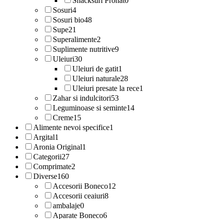
Snacksuri Pronat
0
Sosuri
4
Sosuri bio
48
Supe
21
Superalimente
2
Suplimente nutritive
9
Uleiuri
30
Uleiuri de gatit
1
Uleiuri naturale
28
Uleiuri presate la rece
1
Zahar si indulcitori
53
Leguminoase si seminte
14
Creme
15
Alimente nevoi specifice
1
Argital
1
Aronia Original
1
Categorii
27
Comprimate
2
Diverse
160
Accesorii Boneco
12
Accesorii ceaiuri
8
ambalaje
0
Aparate Boneco
6