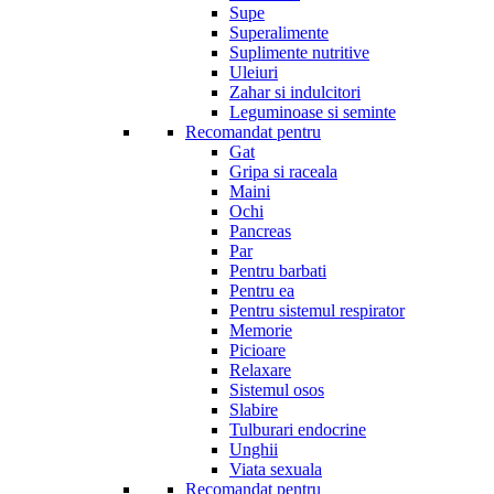
Supe
Superalimente
Suplimente nutritive
Uleiuri
Zahar si indulcitori
Leguminoase si seminte
Recomandat pentru
Gat
Gripa si raceala
Maini
Ochi
Pancreas
Par
Pentru barbati
Pentru ea
Pentru sistemul respirator
Memorie
Picioare
Relaxare
Sistemul osos
Slabire
Tulburari endocrine
Unghii
Viata sexuala
Recomandat pentru