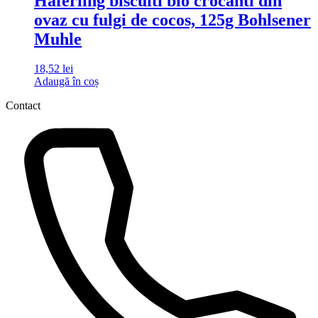
Haferling biscuiti bio crocanti din
ovaz cu fulgi de cocos, 125g Bohlsener
Muhle
18,52
lei
Adaugă în coș
Contact