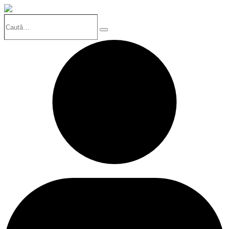
Caută…
Search