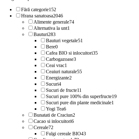
Fără categorie
152
Hrana sanatoasa
2046
Alimente generale
74
Alternativa la unt
1
Bauturi
283
Bauturi vegetale
51
Bere
0
Cafea BIO si inlocuitori
35
Carbogazoase
3
Ceai vrac
1
Ceaiuri naturale
55
Energizante
2
Sucuri
4
Sucuri de fructe
11
Sucuri pure 100% din superfructe
19
Sucuri pure din plante medicinale
1
Yogi Tea
6
Bunatati de Craciun
2
Cacao si inlocuitori
6
Cereale
72
Fulgi cereale BIO
43