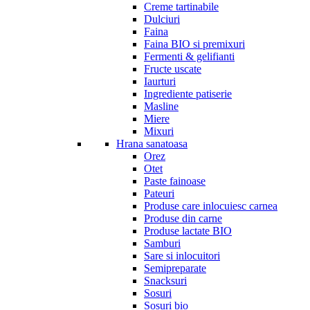
Creme tartinabile
Dulciuri
Faina
Faina BIO si premixuri
Fermenti & gelifianti
Fructe uscate
Iaurturi
Ingrediente patiserie
Masline
Miere
Mixuri
Hrana sanatoasa
Orez
Otet
Paste fainoase
Pateuri
Produse care inlocuiesc carnea
Produse din carne
Produse lactate BIO
Samburi
Sare si inlocuitori
Semipreparate
Snacksuri
Sosuri
Sosuri bio