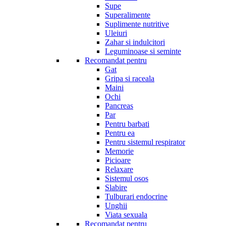
Supe
Superalimente
Suplimente nutritive
Uleiuri
Zahar si indulcitori
Leguminoase si seminte
Recomandat pentru
Gat
Gripa si raceala
Maini
Ochi
Pancreas
Par
Pentru barbati
Pentru ea
Pentru sistemul respirator
Memorie
Picioare
Relaxare
Sistemul osos
Slabire
Tulburari endocrine
Unghii
Viata sexuala
Recomandat pentru