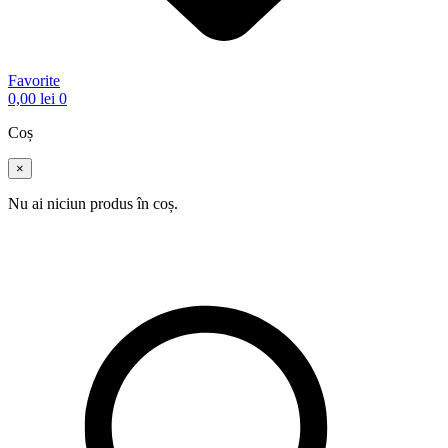
Favorite
0,00
lei
0
Coș
×
Nu ai niciun produs în coș.