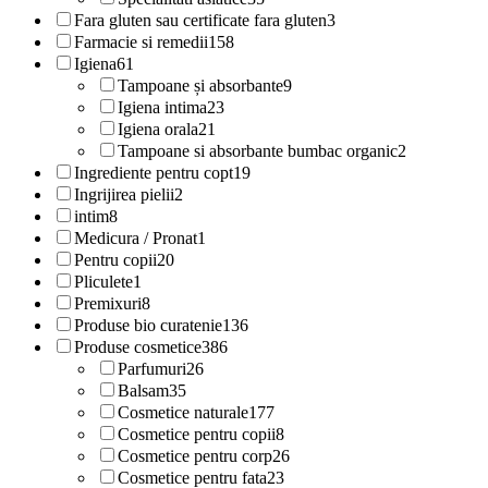
Fara gluten sau certificate fara gluten
3
Farmacie si remedii
158
Igiena
61
Tampoane și absorbante
9
Igiena intima
23
Igiena orala
21
Tampoane si absorbante bumbac organic
2
Ingrediente pentru copt
19
Ingrijirea pielii
2
intim
8
Medicura / Pronat
1
Pentru copii
20
Pliculete
1
Premixuri
8
Produse bio curatenie
136
Produse cosmetice
386
Parfumuri
26
Balsam
35
Cosmetice naturale
177
Cosmetice pentru copii
8
Cosmetice pentru corp
26
Cosmetice pentru fata
23