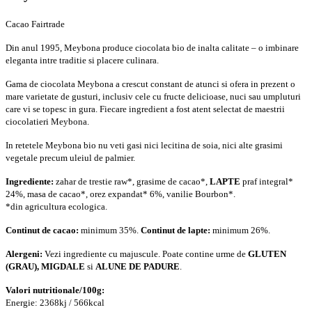
Cacao Fairtrade
Din anul 1995, Meybona produce ciocolata bio de inalta calitate – o imbinare
eleganta intre traditie si placere culinara.
Gama de ciocolata Meybona a crescut constant de atunci si ofera in prezent o
mare varietate de gusturi, inclusiv cele cu fructe delicioase, nuci sau umpluturi
care vi se topesc in gura. Fiecare ingredient a fost atent selectat de maestrii
ciocolatieri Meybona.
In retetele Meybona bio nu veti gasi nici lecitina de soia, nici alte grasimi
vegetale precum uleiul de palmier.
Ingrediente:
zahar de trestie raw*, grasime de cacao*,
LAPTE
praf integral*
24%, masa de cacao*, orez expandat* 6%, vanilie Bourbon*.
*din agricultura ecologica.
Continut de cacao:
minimum 35%.
Continut de lapte:
minimum 26%.
Alergeni:
Vezi ingrediente cu majuscule. Poate contine urme de
GLUTEN
(GRAU)
, MIGDALE
si
ALUNE DE PADURE
.
Valori nutritionale/100g:
Energie: 2368kj / 566kcal