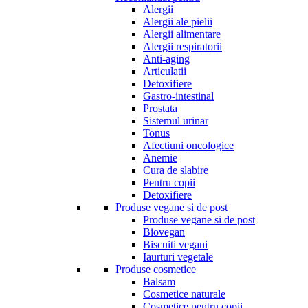
Alergii
Alergii ale pielii
Alergii alimentare
Alergii respiratorii
Anti-aging
Articulatii
Detoxifiere
Gastro-intestinal
Prostata
Sistemul urinar
Tonus
Afectiuni oncologice
Anemie
Cura de slabire
Pentru copii
Detoxifiere
Produse vegane si de post
Produse vegane si de post
Biovegan
Biscuiti vegani
Iaurturi vegetale
Produse cosmetice
Balsam
Cosmetice naturale
Cosmetice pentru copii