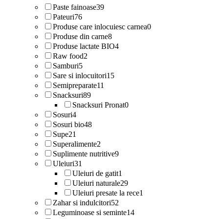
Paste fainoase
39
Pateuri
76
Produse care inlocuiesc carnea
0
Produse din carne
8
Produse lactate BIO
4
Raw food
2
Samburi
5
Sare si inlocuitori
15
Semipreparate
11
Snacksuri
89
Snacksuri Pronat
0
Sosuri
4
Sosuri bio
48
Supe
21
Superalimente
2
Suplimente nutritive
9
Uleiuri
31
Uleiuri de gatit
1
Uleiuri naturale
29
Uleiuri presate la rece
1
Zahar si indulcitori
52
Leguminoase si seminte
14