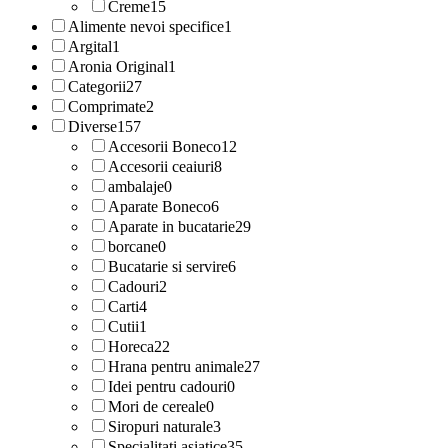
Creme
15
Alimente nevoi specifice
1
Argital
1
Aronia Original
1
Categorii
27
Comprimate
2
Diverse
157
Accesorii Boneco
12
Accesorii ceaiuri
8
ambalaje
0
Aparate Boneco
6
Aparate in bucatarie
29
borcane
0
Bucatarie si servire
6
Cadouri
2
Carti
4
Cutii
1
Horeca
22
Hrana pentru animale
27
Idei pentru cadouri
0
Mori de cereale
0
Siropuri naturale
3
Specialitati asiatice
35