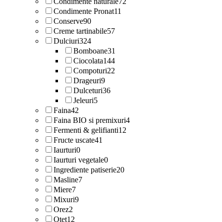
Condimente naturale
72
Condimente Pronat
11
Conserve
90
Creme tartinabile
57
Dulciuri
324
Bomboane
31
Ciocolata
144
Compoturi
22
Drageuri
9
Dulceturi
36
Jeleuri
5
Faina
42
Faina BIO si premixuri
4
Fermenti & gelifianti
12
Fructe uscate
41
Iaurturi
0
Iaurturi vegetale
0
Ingrediente patiserie
20
Masline
7
Miere
7
Mixuri
9
Orez
2
Otet
12