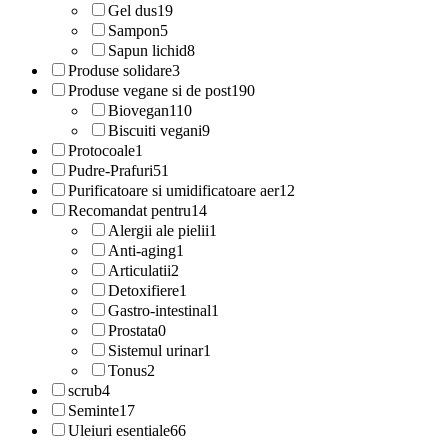
Gel dus
19
Sampon
5
Sapun lichid
8
Produse solidare
3
Produse vegane si de post
190
Biovegan
110
Biscuiti vegani
9
Protocoale
1
Pudre-Prafuri
51
Purificatoare si umidificatoare aer
12
Recomandat pentru
14
Alergii ale pielii
1
Anti-aging
1
Articulatii
2
Detoxifiere
1
Gastro-intestinal
1
Prostata
0
Sistemul urinar
1
Tonus
2
scrub
4
Seminte
17
Uleiuri esentiale
66