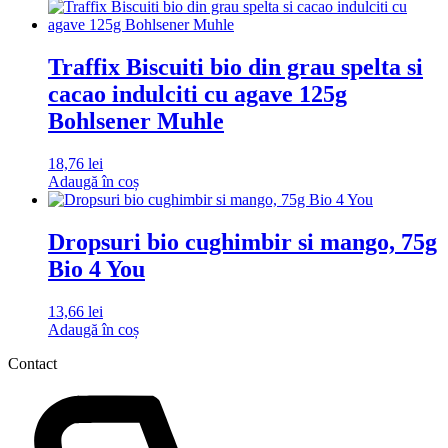
Traffix Biscuiti bio din grau spelta si
cacao indulciti cu agave 125g
Bohlsener Muhle
18,76
lei
Adaugă în coș
Dropsuri bio cughimbir si mango, 75g
Bio 4 You
13,66
lei
Adaugă în coș
Contact