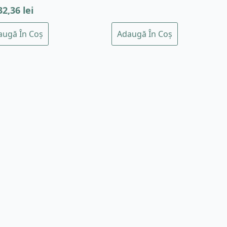
32,36
lei
augă În Coș
Adaugă În Coș