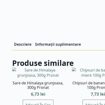
Descriere
Informații suplimentare
Produse similare
Sare de Himalaya grunjoasa,
Chipsuri de banan
300g Pronat
100g Pron
6,73
lei
7,73
lei
Adaugă În Coș
Adaugă În 