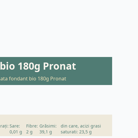
 bio 180g Pronat
lata fondant bio 180g Pronat
rați:
Sare:
Fibre:
Grăsimi:
din care, acizi grasi
0,01 g
2 g
39,1 g
saturati: 23,5 g