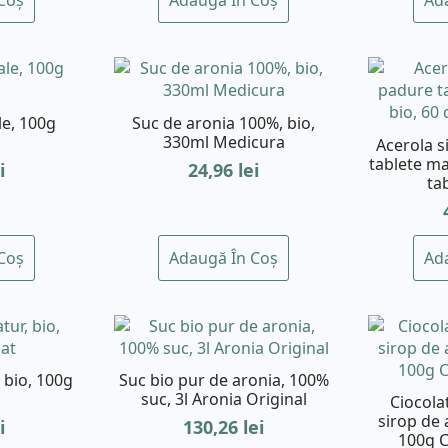
le, 100g
Suc de aronia 100%, bio,
330ml Medicura
Acerola s
tablete ma
i
24,96
lei
ta
Coș
Adaugă În Coș
Ad
, bio, 100g
Suc bio pur de aronia, 100%
suc, 3l Aronia Original
Ciocola
sirop de 
i
130,26
lei
100g C