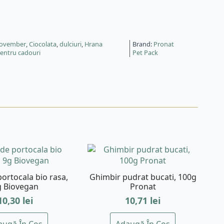
November
,
Ciocolata
,
dulciuri
,
Hrana
Brand:
Pronat
pentru cadouri
Pet Pack
portocala bio rasa,
Ghimbir pudrat bucati, 100g
g Biovegan
Pronat
10,30
lei
10,71
lei
augă În Coș
Adaugă În Coș