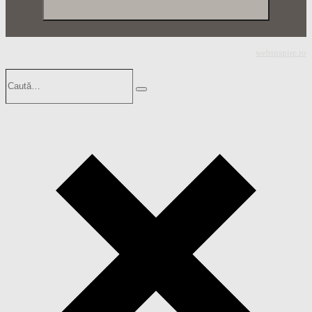
© 2026 JJB SRL. Toate drepturile rezervate.
Powered by
webinspire.ro
Caută…
Search