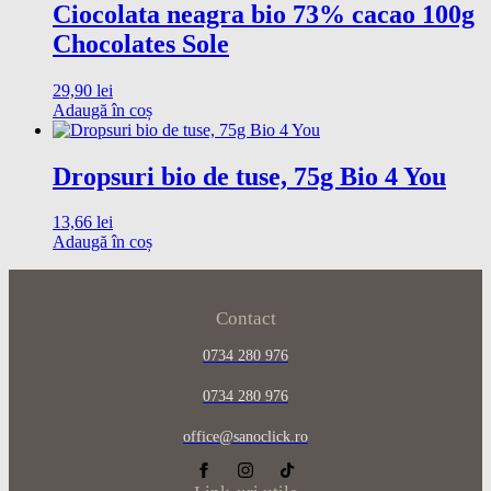
Ciocolata neagra bio 73% cacao 100g
Chocolates Sole
29,90
lei
Adaugă în coș
Dropsuri bio de tuse, 75g Bio 4 You
13,66
lei
Adaugă în coș
Contact
0734 280 976
0734 280 976
office@sanoclick.ro