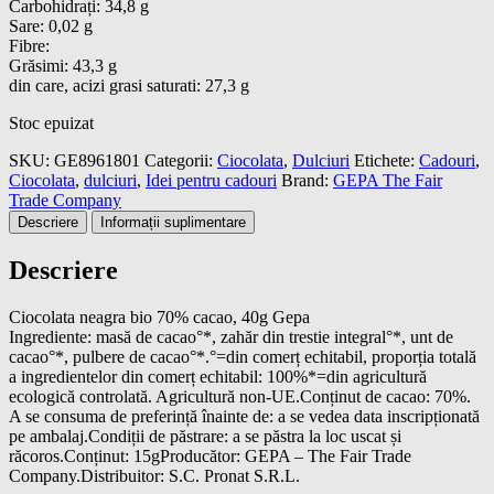
Carbohidrați: 34,8 g
Sare: 0,02 g
Fibre:
Grăsimi: 43,3 g
din care, acizi grasi saturati: 27,3 g
Stoc epuizat
SKU:
GE8961801
Categorii:
Ciocolata
,
Dulciuri
Etichete:
Cadouri
,
Ciocolata
,
dulciuri
,
Idei pentru cadouri
Brand:
GEPA The Fair
Trade Company
Descriere
Informații suplimentare
Descriere
Ciocolata neagra bio 70% cacao, 40g Gepa
Ingrediente: masă de cacao°*, zahăr din trestie integral°*, unt de
cacao°*, pulbere de cacao°*.°=din comerț echitabil, proporția totală
a ingredientelor din comerț echitabil: 100%*=din agricultură
ecologică controlată. Agricultură non-UE.Conținut de cacao: 70%.
A se consuma de preferință înainte de: a se vedea data inscripționată
pe ambalaj.Condiții de păstrare: a se păstra la loc uscat și
răcoros.Conținut: 15gProducător: GEPA – The Fair Trade
Company.Distribuitor: S.C. Pronat S.R.L.