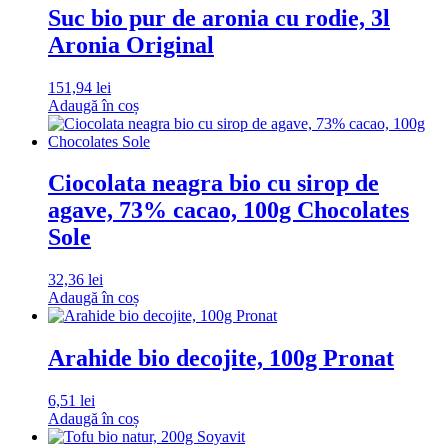
Suc bio pur de aronia cu rodie, 3l
Aronia Original
151,94
lei
Adaugă în coș
Ciocolata neagra bio cu sirop de
agave, 73% cacao, 100g Chocolates
Sole
32,36
lei
Adaugă în coș
Arahide bio decojite, 100g Pronat
6,51
lei
Adaugă în coș