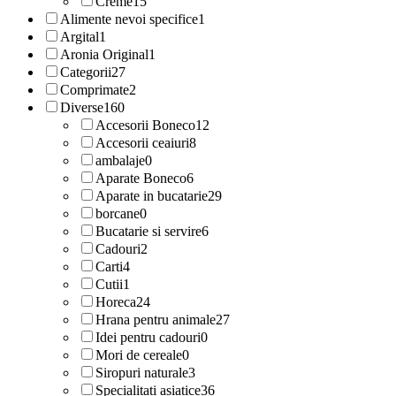
Creme
15
Alimente nevoi specifice
1
Argital
1
Aronia Original
1
Categorii
27
Comprimate
2
Diverse
160
Accesorii Boneco
12
Accesorii ceaiuri
8
ambalaje
0
Aparate Boneco
6
Aparate in bucatarie
29
borcane
0
Bucatarie si servire
6
Cadouri
2
Carti
4
Cutii
1
Horeca
24
Hrana pentru animale
27
Idei pentru cadouri
0
Mori de cereale
0
Siropuri naturale
3
Specialitati asiatice
36