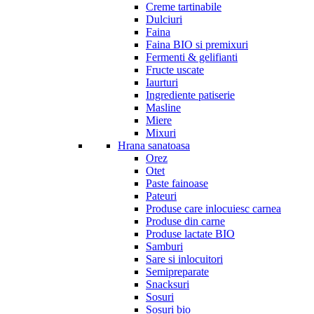
Creme tartinabile
Dulciuri
Faina
Faina BIO si premixuri
Fermenti & gelifianti
Fructe uscate
Iaurturi
Ingrediente patiserie
Masline
Miere
Mixuri
Hrana sanatoasa
Orez
Otet
Paste fainoase
Pateuri
Produse care inlocuiesc carnea
Produse din carne
Produse lactate BIO
Samburi
Sare si inlocuitori
Semipreparate
Snacksuri
Sosuri
Sosuri bio