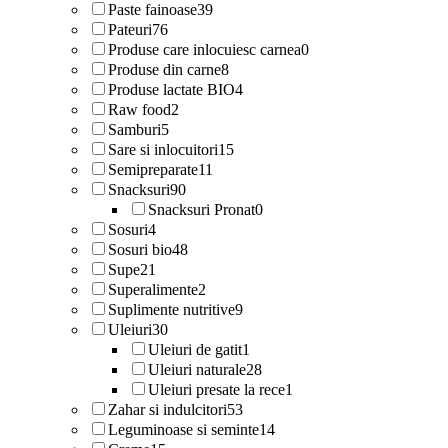
Paste fainoase
39
Pateuri
76
Produse care inlocuiesc carnea
0
Produse din carne
8
Produse lactate BIO
4
Raw food
2
Samburi
5
Sare si inlocuitori
15
Semipreparate
11
Snacksuri
90
Snacksuri Pronat
0
Sosuri
4
Sosuri bio
48
Supe
21
Superalimente
2
Suplimente nutritive
9
Uleiuri
30
Uleiuri de gatit
1
Uleiuri naturale
28
Uleiuri presate la rece
1
Zahar si indulcitori
53
Leguminoase si seminte
14