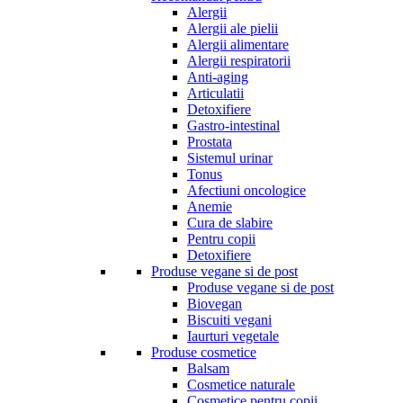
Alergii
Alergii ale pielii
Alergii alimentare
Alergii respiratorii
Anti-aging
Articulatii
Detoxifiere
Gastro-intestinal
Prostata
Sistemul urinar
Tonus
Afectiuni oncologice
Anemie
Cura de slabire
Pentru copii
Detoxifiere
Produse vegane si de post
Produse vegane si de post
Biovegan
Biscuiti vegani
Iaurturi vegetale
Produse cosmetice
Balsam
Cosmetice naturale
Cosmetice pentru copii