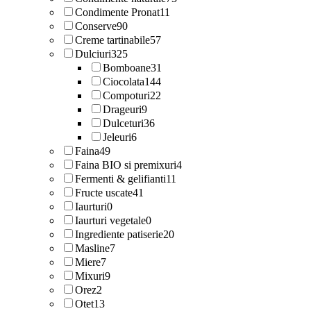
Condimente Pronat
11
Conserve
90
Creme tartinabile
57
Dulciuri
325
Bomboane
31
Ciocolata
144
Compoturi
22
Drageuri
9
Dulceturi
36
Jeleuri
6
Faina
49
Faina BIO si premixuri
4
Fermenti & gelifianti
11
Fructe uscate
41
Iaurturi
0
Iaurturi vegetale
0
Ingrediente patiserie
20
Masline
7
Miere
7
Mixuri
9
Orez
2
Otet
13