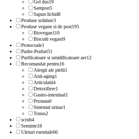
Gel dus
19
Sampon
5
Sapun lichid
8
Produse solidare
3
Produse vegane si de post
195
Biovegan
110
Biscuiti vegani
9
Protocoale
1
Pudre-Prafuri
51
Purificatoare si umidificatoare aer
12
Recomandat pentru
16
Alergii ale pielii
1
Anti-aging
1
Articulatii
4
Detoxifiere
1
Gastro-intestinal
1
Prostata
0
Sistemul urinar
1
Tonus
2
scrub
4
Seminte
18
Uleiuri esentiale
66