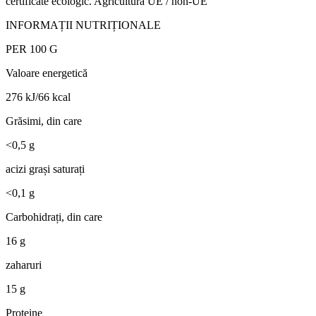
certificate ecologic. Agricultură UE / non-UE
INFORMAȚII NUTRIȚIONALE
PER 100 G
Valoare energetică
276 kJ/66 kcal
Grăsimi, din care
<0,5 g
acizi grași saturați
<0,1 g
Carbohidrați, din care
16 g
zaharuri
15 g
Proteine