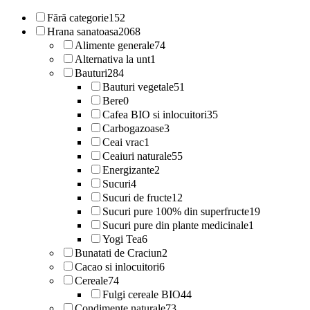
Fără categorie
152
Hrana sanatoasa
2068
Alimente generale
74
Alternativa la unt
1
Bauturi
284
Bauturi vegetale
51
Bere
0
Cafea BIO si inlocuitori
35
Carbogazoase
3
Ceai vrac
1
Ceaiuri naturale
55
Energizante
2
Sucuri
4
Sucuri de fructe
12
Sucuri pure 100% din superfructe
19
Sucuri pure din plante medicinale
1
Yogi Tea
6
Bunatati de Craciun
2
Cacao si inlocuitori
6
Cereale
74
Fulgi cereale BIO
44
Condimente naturale
73