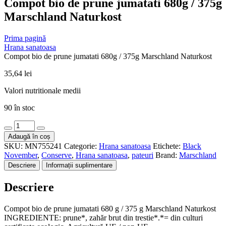
Compot bio de prune jumatati 680g / 375g
Marschland Naturkost
Prima pagină
Hrana sanatoasa
Compot bio de prune jumatati 680g / 375g Marschland Naturkost
35,64
lei
Valori nutritionale medii
90 în stoc
Cantitate
Compot
Adaugă în coș
bio
SKU:
MN755241
Categorie:
Hrana sanatoasa
Etichete:
Black
de
November
,
Conserve
,
Hrana sanatoasa
,
pateuri
Brand:
Marschland
prune
Descriere
Informații suplimentare
jumatati
680g
Descriere
/
375g
Marschland
Compot bio de prune jumatati 680 g / 375 g Marschland Naturkost
Naturkost
INGREDIENTE: prune*, zahăr brut din trestie*.*= din culturi