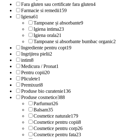
Fara gluten sau certificate fara gluten
4
Farmacie si remedii
159
Igiena
61
Tampoane și absorbante
9
Igiena intima
23
Igiena orala
21
Tampoane si absorbante bumbac organic
2
Ingrediente pentru copt
19
Ingrijirea pielii
2
intim
8
Medicura / Pronat
1
Pentru copii
20
Pliculete
1
Premixuri
8
Produse bio curatenie
136
Produse cosmetice
388
Parfumuri
26
Balsam
35
Cosmetice naturale
179
Cosmetice pentru copii
8
Cosmetice pentru corp
26
Cosmetice pentru fata
23