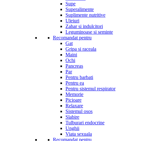
Supe
Superalimente
Suplimente nutritive
Uleiuri
Zahar si indulcitori
Leguminoase si seminte
Recomandat pentru
Gat
Gripa si raceala
Maini
Ochi
Pancreas
Par
Pentru barbati
Pentru ea
Pentru sistemul respirator
Memorie
Picioare
Relaxare
Sistemul osos
Slabire
Tulburari endocrine
Unghii
Viata sexuala
Recomandat pentru