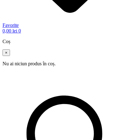
Favorite
0,00
lei
0
Coș
×
Nu ai niciun produs în coș.