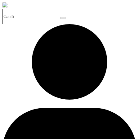
Caută…
Search