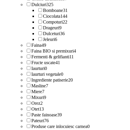
Dulciuri
325
Bomboane
31
Ciocolata
144
Compoturi
22
Drageuri
9
Dulceturi
36
Jeleuri
6
Faina
49
Faina BIO si premixuri
4
Fermenti & gelifianti
11
Fructe uscate
41
Iaurturi
0
Iaurturi vegetale
0
Ingrediente patiserie
20
Masline
7
Miere
7
Mixuri
9
Orez
2
Otet
13
Paste fainoase
39
Pateuri
76
Produse care inlocuiesc carnea
0