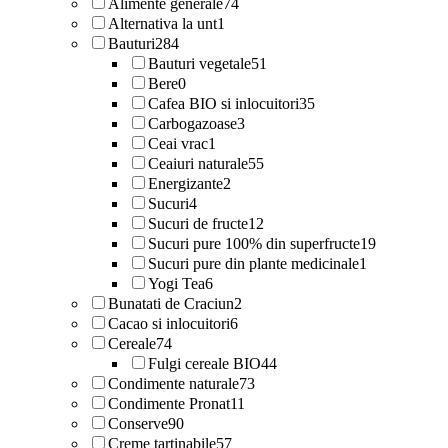
Alimente generale
74
Alternativa la unt
1
Bauturi
284
Bauturi vegetale
51
Bere
0
Cafea BIO si inlocuitori
35
Carbogazoase
3
Ceai vrac
1
Ceaiuri naturale
55
Energizante
2
Sucuri
4
Sucuri de fructe
12
Sucuri pure 100% din superfructe
19
Sucuri pure din plante medicinale
1
Yogi Tea
6
Bunatati de Craciun
2
Cacao si inlocuitori
6
Cereale
74
Fulgi cereale BIO
44
Condimente naturale
73
Condimente Pronat
11
Conserve
90
Creme tartinabile
57