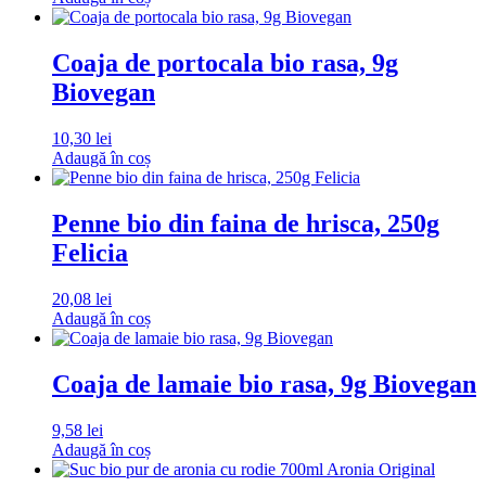
Coaja de portocala bio rasa, 9g
Biovegan
10,30
lei
Adaugă în coș
Penne bio din faina de hrisca, 250g
Felicia
20,08
lei
Adaugă în coș
Coaja de lamaie bio rasa, 9g Biovegan
9,58
lei
Adaugă în coș