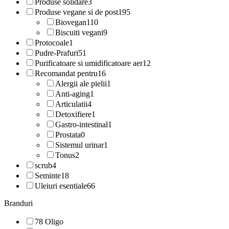
Produse solidare
3
Produse vegane si de post
195
Biovegan
110
Biscuiti vegani
9
Protocoale
1
Pudre-Prafuri
51
Purificatoare si umidificatoare aer
12
Recomandat pentru
16
Alergii ale pielii
1
Anti-aging
1
Articulatii
4
Detoxifiere
1
Gastro-intestinal
1
Prostata
0
Sistemul urinar
1
Tonus
2
scrub
4
Seminte
18
Uleiuri esentiale
66
Branduri
78 Oligo