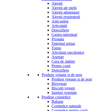
Alergii
Alergii ale pielii
Alergii alimentare
Alergii respiratorii
Anti-aging
Articulatii
Detoxifiere
Gastro-intestinal
Prostata
Sistemul urinar
Tonus
Afectiuni oncologice
Anemie
Cura de slabire
Pentru copii
Detoxifiere
Produse vegane si de post
Produse vegane si de post
Biovegan
Biscuiti vegani
Iaurturi vegetale
Produse cosmetice
Balsam
Cosmetice naturale
Cosmetice pentru copii