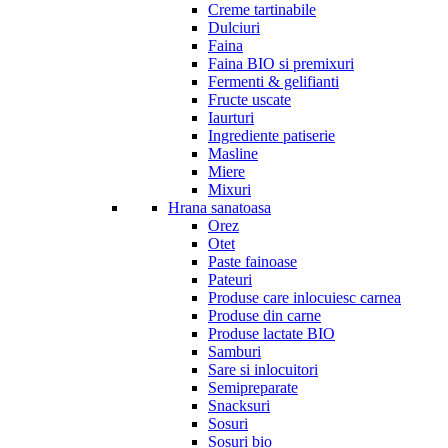
Creme tartinabile
Dulciuri
Faina
Faina BIO si premixuri
Fermenti & gelifianti
Fructe uscate
Iaurturi
Ingrediente patiserie
Masline
Miere
Mixuri
Hrana sanatoasa
Orez
Otet
Paste fainoase
Pateuri
Produse care inlocuiesc carnea
Produse din carne
Produse lactate BIO
Samburi
Sare si inlocuitori
Semipreparate
Snacksuri
Sosuri
Sosuri bio