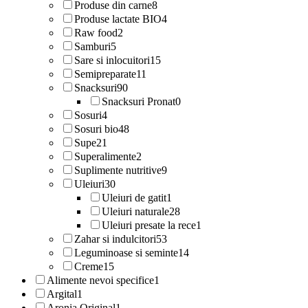
Produse din carne
8
Produse lactate BIO
4
Raw food
2
Samburi
5
Sare si inlocuitori
15
Semipreparate
11
Snacksuri
90
Snacksuri Pronat
0
Sosuri
4
Sosuri bio
48
Supe
21
Superalimente
2
Suplimente nutritive
9
Uleiuri
30
Uleiuri de gatit
1
Uleiuri naturale
28
Uleiuri presate la rece
1
Zahar si indulcitori
53
Leguminoase si seminte
14
Creme
15
Alimente nevoi specifice
1
Argital
1
Aronia Original
1