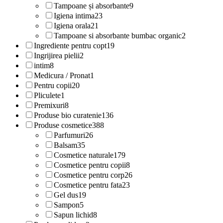
Tampoane și absorbante
9
Igiena intima
23
Igiena orala
21
Tampoane si absorbante bumbac organic
2
Ingrediente pentru copt
19
Ingrijirea pielii
2
intim
8
Medicura / Pronat
1
Pentru copii
20
Pliculete
1
Premixuri
8
Produse bio curatenie
136
Produse cosmetice
388
Parfumuri
26
Balsam
35
Cosmetice naturale
179
Cosmetice pentru copii
8
Cosmetice pentru corp
26
Cosmetice pentru fata
23
Gel dus
19
Sampon
5
Sapun lichid
8