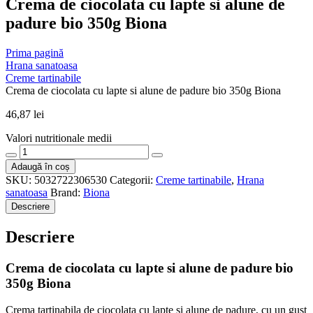
Crema de ciocolata cu lapte si alune de
padure bio 350g Biona
Prima pagină
Hrana sanatoasa
Creme tartinabile
Crema de ciocolata cu lapte si alune de padure bio 350g Biona
46,87
lei
Valori nutritionale medii
Cantitate
Crema
Adaugă în coș
de
SKU:
5032722306530
Categorii:
Creme tartinabile
,
Hrana
ciocolata
sanatoasa
Brand:
Biona
cu
Descriere
lapte
si
Descriere
alune
de
padure
Crema de ciocolata cu lapte si alune de padure bio
bio
350g Biona
350g
Biona
Crema tartinabila de ciocolata cu lapte si alune de padure, cu un gust