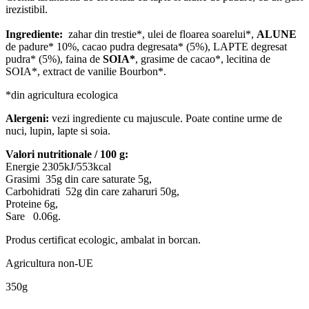
irezistibil.
Ingrediente:
zahar din trestie*, ulei de floarea soarelui*,
ALUNE
de padure* 10%, cacao pudra degresata* (5%), LAPTE degresat
pudra* (5%), faina de
SOIA
*
, grasime de cacao*, lecitina de
SOIA*, extract de vanilie Bourbon*.
*din agricultura ecologica
Alergeni:
vezi ingrediente cu majuscule. Poate contine urme de
nuci, lupin, lapte si soia.
Valori nutritionale / 100 g:
Energie 2305kJ/553kcal
Grasimi 35g din care saturate 5g,
Carbohidrati 52g din care zaharuri 50g,
Proteine 6g,
Sare 0.06g.
Produs certificat ecologic, ambalat in borcan.
Agricultura non-UE
350g