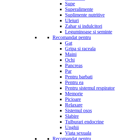
Supe
Superalimente
Suplimente nutritive
Uleiuri
Zahar si indulcitori
Leguminoase si seminte
Recomandat pentru
Gat
Gripa si raceala
Maini
Ochi
Pancreas
Par
Pentru barbati
Pentru ea
Pentru sistemul respirator
Memorie
Picioare
Relaxare
Sistemul osos
Slabire
Tulburari endocrine
Unghii
Viata sexuala
Recomandat pentru