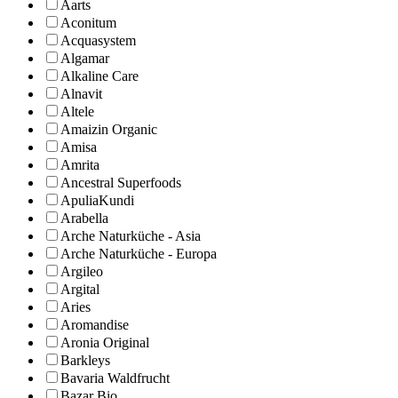
Aarts
Aconitum
Acquasystem
Algamar
Alkaline Care
Alnavit
Altele
Amaizin Organic
Amisa
Amrita
Ancestral Superfoods
ApuliaKundi
Arabella
Arche Naturküche - Asia
Arche Naturküche - Europa
Argileo
Argital
Aries
Aromandise
Aronia Original
Barkleys
Bavaria Waldfrucht
Bazar Bio