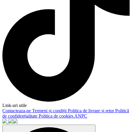
Link-uri utile
Contacteaza-ne
Termeni și condiții
Politica de livrare și retur
Politică
de confidențialitate
Politica de cookies
ANPC