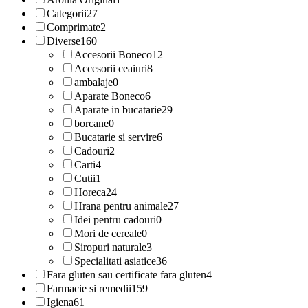
Categorii
27
Comprimate
2
Diverse
160
Accesorii Boneco
12
Accesorii ceaiuri
8
ambalaje
0
Aparate Boneco
6
Aparate in bucatarie
29
borcane
0
Bucatarie si servire
6
Cadouri
2
Carti
4
Cutii
1
Horeca
24
Hrana pentru animale
27
Idei pentru cadouri
0
Mori de cereale
0
Siropuri naturale
3
Specialitati asiatice
36
Fara gluten sau certificate fara gluten
4
Farmacie si remedii
159
Igiena
61