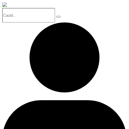
Caută…
Search