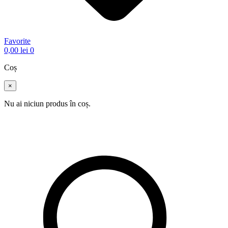
Favorite
0,00
lei
0
Coș
×
Nu ai niciun produs în coș.