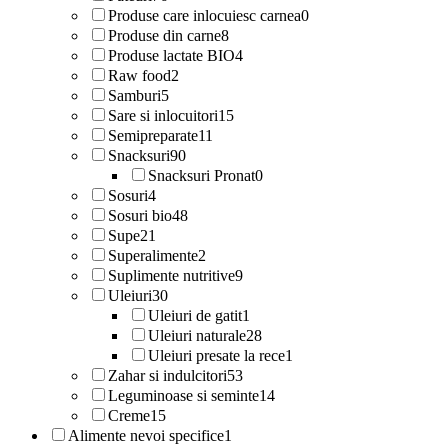
Produse care inlocuiesc carnea
0
Produse din carne
8
Produse lactate BIO
4
Raw food
2
Samburi
5
Sare si inlocuitori
15
Semipreparate
11
Snacksuri
90
Snacksuri Pronat
0
Sosuri
4
Sosuri bio
48
Supe
21
Superalimente
2
Suplimente nutritive
9
Uleiuri
30
Uleiuri de gatit
1
Uleiuri naturale
28
Uleiuri presate la rece
1
Zahar si indulcitori
53
Leguminoase si seminte
14
Creme
15
Alimente nevoi specifice
1