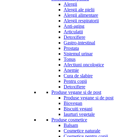
Alergii
Alergii ale pielii
Alergii alimentare
Alergii respiratorii
Anti-aging
Articulatii
Detoxifiere
Gastro-intestinal
Prostata
Sistemul urinar
Tonus
Afectiuni oncologice
Anemie
Cura de slabire
Pentru copii
Detoxifiere
Produse vegane si de post
Produse vegane si de post
Biovegan
Biscuiti vegani
Iaurturi vegetale
Produse cosmetice
Balsam
Cosmetice naturale
Cosmetice pentru copii