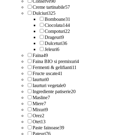
Conserve
90
Creme tartinabile
57
Dulciuri
325
Bomboane
31
Ciocolata
144
Compoturi
22
Drageuri
9
Dulceturi
36
Jeleuri
6
Faina
49
Faina BIO si premixuri
4
Fermenti & gelifianti
11
Fructe uscate
41
Iaurturi
0
Iaurturi vegetale
0
Ingrediente patiserie
20
Masline
7
Miere
7
Mixuri
9
Orez
2
Otet
13
Paste fainoase
39
Pateuri
76