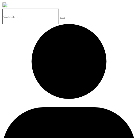
Caută…
Search