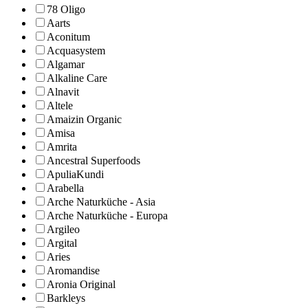
78 Oligo
Aarts
Aconitum
Acquasystem
Algamar
Alkaline Care
Alnavit
Altele
Amaizin Organic
Amisa
Amrita
Ancestral Superfoods
ApuliaKundi
Arabella
Arche Naturküche - Asia
Arche Naturküche - Europa
Argileo
Argital
Aries
Aromandise
Aronia Original
Barkleys