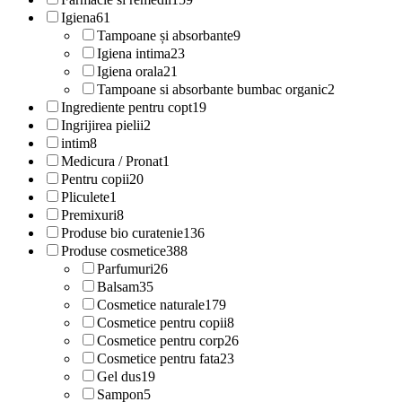
Igiena
61
Tampoane și absorbante
9
Igiena intima
23
Igiena orala
21
Tampoane si absorbante bumbac organic
2
Ingrediente pentru copt
19
Ingrijirea pielii
2
intim
8
Medicura / Pronat
1
Pentru copii
20
Pliculete
1
Premixuri
8
Produse bio curatenie
136
Produse cosmetice
388
Parfumuri
26
Balsam
35
Cosmetice naturale
179
Cosmetice pentru copii
8
Cosmetice pentru corp
26
Cosmetice pentru fata
23
Gel dus
19
Sampon
5