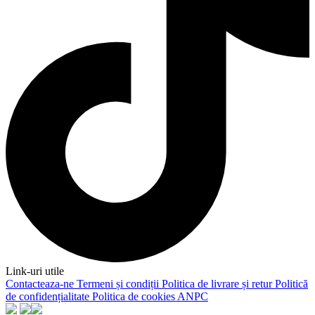
Link-uri utile
Contacteaza-ne
Termeni și condiții
Politica de livrare și retur
Politică
de confidențialitate
Politica de cookies
ANPC