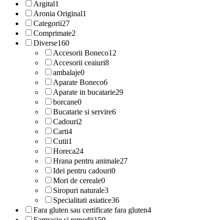
Argital
1
Aronia Original
1
Categorii
27
Comprimate
2
Diverse
160
Accesorii Boneco
12
Accesorii ceaiuri
8
ambalaje
0
Aparate Boneco
6
Aparate in bucatarie
29
borcane
0
Bucatarie si servire
6
Cadouri
2
Carti
4
Cutii
1
Horeca
24
Hrana pentru animale
27
Idei pentru cadouri
0
Mori de cereale
0
Siropuri naturale
3
Specialitati asiatice
36
Fara gluten sau certificate fara gluten
4
Farmacie si remedii
159