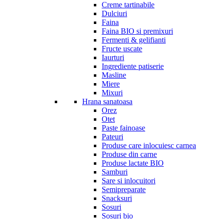
Creme tartinabile
Dulciuri
Faina
Faina BIO si premixuri
Fermenti & gelifianti
Fructe uscate
Iaurturi
Ingrediente patiserie
Masline
Miere
Mixuri
Hrana sanatoasa
Orez
Otet
Paste fainoase
Pateuri
Produse care inlocuiesc carnea
Produse din carne
Produse lactate BIO
Samburi
Sare si inlocuitori
Semipreparate
Snacksuri
Sosuri
Sosuri bio