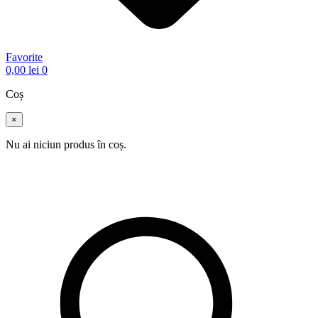
Favorite
0,00
lei
0
Coș
×
Nu ai niciun produs în coș.