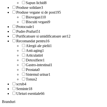
Sapun lichid
8
Produse solidare
3
Produse vegane si de post
195
Biovegan
110
Biscuiti vegani
9
Protocoale
1
Pudre-Prafuri
51
Purificatoare si umidificatoare aer
12
Recomandat pentru
16
Alergii ale pielii
1
Anti-aging
1
Articulatii
4
Detoxifiere
1
Gastro-intestinal
1
Prostata
0
Sistemul urinar
1
Tonus
2
scrub
4
Seminte
18
Uleiuri esentiale
66
Branduri