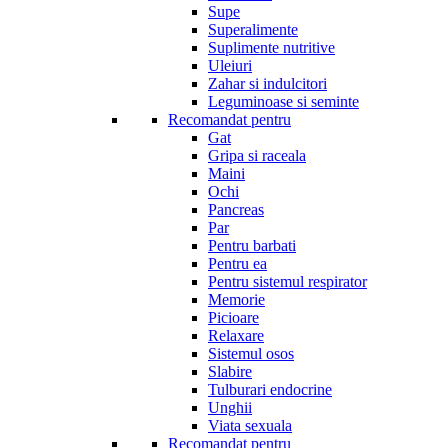
Supe
Superalimente
Suplimente nutritive
Uleiuri
Zahar si indulcitori
Leguminoase si seminte
Recomandat pentru
Gat
Gripa si raceala
Maini
Ochi
Pancreas
Par
Pentru barbati
Pentru ea
Pentru sistemul respirator
Memorie
Picioare
Relaxare
Sistemul osos
Slabire
Tulburari endocrine
Unghii
Viata sexuala
Recomandat pentru