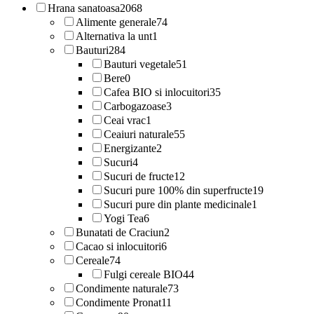
Hrana sanatoasa
2068
Alimente generale
74
Alternativa la unt
1
Bauturi
284
Bauturi vegetale
51
Bere
0
Cafea BIO si inlocuitori
35
Carbogazoase
3
Ceai vrac
1
Ceaiuri naturale
55
Energizante
2
Sucuri
4
Sucuri de fructe
12
Sucuri pure 100% din superfructe
19
Sucuri pure din plante medicinale
1
Yogi Tea
6
Bunatati de Craciun
2
Cacao si inlocuitori
6
Cereale
74
Fulgi cereale BIO
44
Condimente naturale
73
Condimente Pronat
11