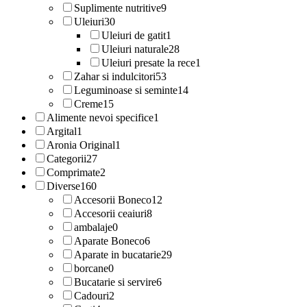
Suplimente nutritive
9
Uleiuri
30
Uleiuri de gatit
1
Uleiuri naturale
28
Uleiuri presate la rece
1
Zahar si indulcitori
53
Leguminoase si seminte
14
Creme
15
Alimente nevoi specifice
1
Argital
1
Aronia Original
1
Categorii
27
Comprimate
2
Diverse
160
Accesorii Boneco
12
Accesorii ceaiuri
8
ambalaje
0
Aparate Boneco
6
Aparate in bucatarie
29
borcane
0
Bucatarie si servire
6
Cadouri
2