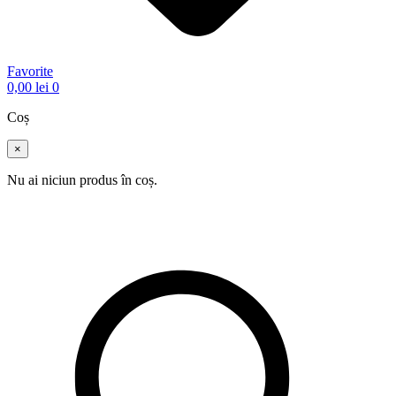
Favorite
0,00
lei
0
Coș
×
Nu ai niciun produs în coș.