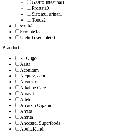
Gastro-intestinal
1
Prostata
0
Sistemul urinar
1
Tonus
2
scrub
4
Seminte
18
Uleiuri esentiale
66
Branduri
78 Oligo
Aarts
Aconitum
Acquasystem
Algamar
Alkaline Care
Alnavit
Altele
Amaizin Organic
Amisa
Amrita
Ancestral Superfoods
ApuliaKundi