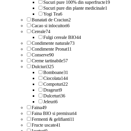
Sucuri pure 100% din superfructe
19
Sucuri pure din plante medicinale
1
Yogi Tea
6
Bunatati de Craciun
2
Cacao si inlocuitori
6
Cereale
74
Fulgi cereale BIO
44
Condimente naturale
73
Condimente Pronat
11
Conserve
90
Creme tartinabile
57
Dulciuri
325
Bomboane
31
Ciocolata
144
Compoturi
22
Drageuri
9
Dulceturi
36
Jeleuri
6
Faina
49
Faina BIO si premixuri
4
Fermenti & gelifianti
11
Fructe uscate
41
Iaurturi
0