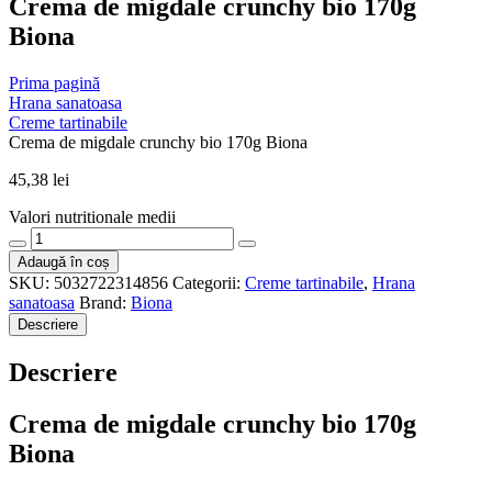
Crema de migdale crunchy bio 170g
Biona
Prima pagină
Hrana sanatoasa
Creme tartinabile
Crema de migdale crunchy bio 170g Biona
45,38
lei
Valori nutritionale medii
Cantitate
Crema
Adaugă în coș
de
SKU:
5032722314856
Categorii:
Creme tartinabile
,
Hrana
migdale
sanatoasa
Brand:
Biona
crunchy
Descriere
bio
170g
Descriere
Biona
Crema de migdale crunchy bio 170g
Biona