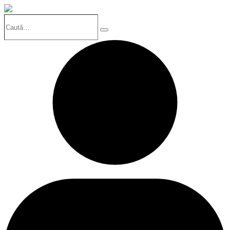
Caută…
Search