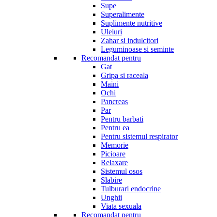
Supe
Superalimente
Suplimente nutritive
Uleiuri
Zahar si indulcitori
Leguminoase si seminte
Recomandat pentru
Gat
Gripa si raceala
Maini
Ochi
Pancreas
Par
Pentru barbati
Pentru ea
Pentru sistemul respirator
Memorie
Picioare
Relaxare
Sistemul osos
Slabire
Tulburari endocrine
Unghii
Viata sexuala
Recomandat pentru