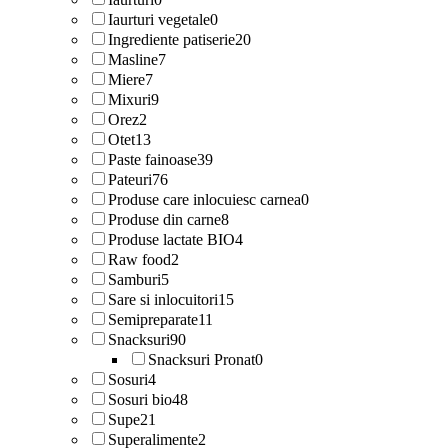
Iaurturi vegetale
0
Ingrediente patiserie
20
Masline
7
Miere
7
Mixuri
9
Orez
2
Otet
13
Paste fainoase
39
Pateuri
76
Produse care inlocuiesc carnea
0
Produse din carne
8
Produse lactate BIO
4
Raw food
2
Samburi
5
Sare si inlocuitori
15
Semipreparate
11
Snacksuri
90
Snacksuri Pronat
0
Sosuri
4
Sosuri bio
48
Supe
21
Superalimente
2