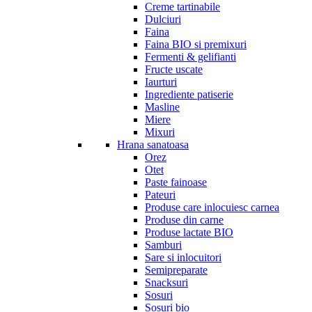
Creme tartinabile
Dulciuri
Faina
Faina BIO si premixuri
Fermenti & gelifianti
Fructe uscate
Iaurturi
Ingrediente patiserie
Masline
Miere
Mixuri
Hrana sanatoasa
Orez
Otet
Paste fainoase
Pateuri
Produse care inlocuiesc carnea
Produse din carne
Produse lactate BIO
Samburi
Sare si inlocuitori
Semipreparate
Snacksuri
Sosuri
Sosuri bio