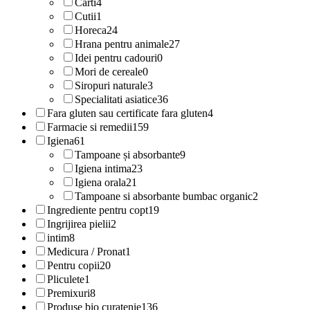
Carti
4
Cutii
1
Horeca
24
Hrana pentru animale
27
Idei pentru cadouri
0
Mori de cereale
0
Siropuri naturale
3
Specialitati asiatice
36
Fara gluten sau certificate fara gluten
4
Farmacie si remedii
159
Igiena
61
Tampoane și absorbante
9
Igiena intima
23
Igiena orala
21
Tampoane si absorbante bumbac organic
2
Ingrediente pentru copt
19
Ingrijirea pielii
2
intim
8
Medicura / Pronat
1
Pentru copii
20
Pliculete
1
Premixuri
8
Produse bio curatenie
136