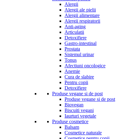
Alergii
Alergii ale pielii
Alergii alimentare
Alergii respiratorii
Anti-aging
Articulatii
Detoxifiere
Gastro-intestinal
Prostata
Sistemul urinar
Tonus
Afectiuni oncologice
Anemie
Cura de slabire
Pentru copii
Detoxifiere
Produse vegane si de post
Produse vegane si de post
Biovegan
Biscuiti vegani
Iaurturi vegetale
Produse cosmetice
Balsam
Cosmetice naturale
Cosmetice pentru copii