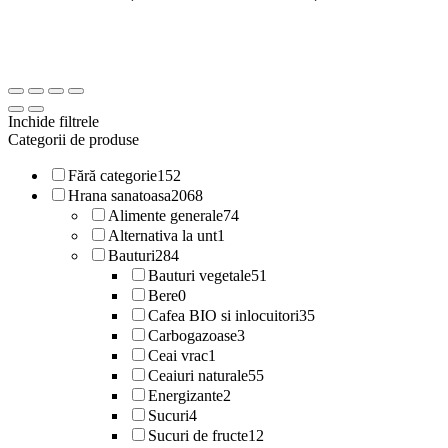
Inchide filtrele
Categorii de produse
Fără categorie
152
Hrana sanatoasa
2068
Alimente generale
74
Alternativa la unt
1
Bauturi
284
Bauturi vegetale
51
Bere
0
Cafea BIO si inlocuitori
35
Carbogazoase
3
Ceai vrac
1
Ceaiuri naturale
55
Energizante
2
Sucuri
4
Sucuri de fructe
12