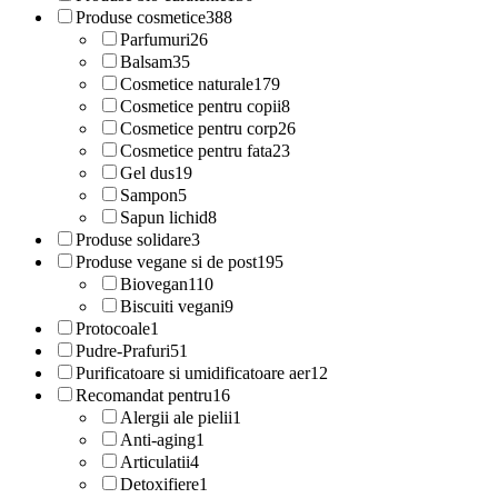
Produse cosmetice
388
Parfumuri
26
Balsam
35
Cosmetice naturale
179
Cosmetice pentru copii
8
Cosmetice pentru corp
26
Cosmetice pentru fata
23
Gel dus
19
Sampon
5
Sapun lichid
8
Produse solidare
3
Produse vegane si de post
195
Biovegan
110
Biscuiti vegani
9
Protocoale
1
Pudre-Prafuri
51
Purificatoare si umidificatoare aer
12
Recomandat pentru
16
Alergii ale pielii
1
Anti-aging
1
Articulatii
4
Detoxifiere
1