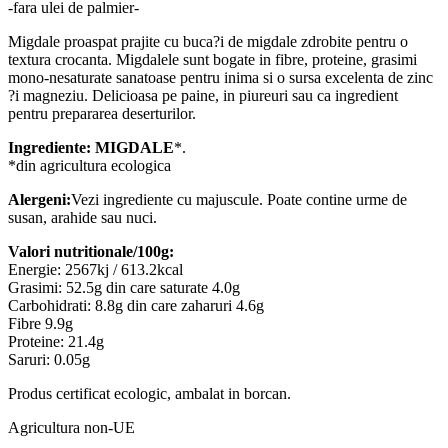
-fara ulei de palmier-
Migdale proaspat prajite cu buca?i de migdale zdrobite pentru o
textura crocanta. Migdalele sunt bogate in fibre, proteine, grasimi
mono-nesaturate sanatoase pentru inima si o sursa excelenta de zinc
?i magneziu. Delicioasa pe paine, in piureuri sau ca ingredient
pentru prepararea deserturilor.
Ingrediente:
MIGDALE
*.
*din agricultura ecologica
Alergeni:
Vezi ingrediente cu majuscule. Poate contine urme de
susan, arahide sau nuci.
Valori nutritionale/100g:
Energie: 2567kj / 613.2kcal
Grasimi: 52.5g din care saturate 4.0g
Carbohidrati: 8.8g din care zaharuri 4.6g
Fibre 9.9g
Proteine: 21.4g
Saruri: 0.05g
Produs certificat ecologic, ambalat in borcan.
Agricultura non-UE