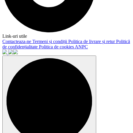
Link-uri utile
Contacteaza-ne
Termeni și condiții
Politica de livrare și retur
Politică
de confidențialitate
Politica de cookies
ANPC