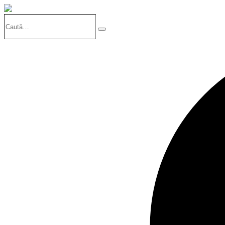
Caută…
Search