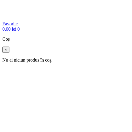
Favorite
0,00
lei
0
Coș
×
Nu ai niciun produs în coș.