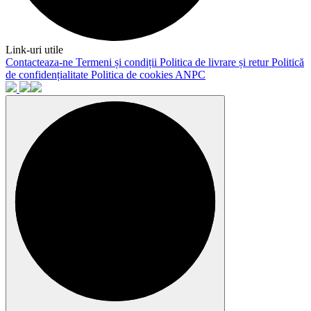
Link-uri utile
Contacteaza-ne
Termeni și condiții
Politica de livrare și retur
Politică
de confidențialitate
Politica de cookies
ANPC