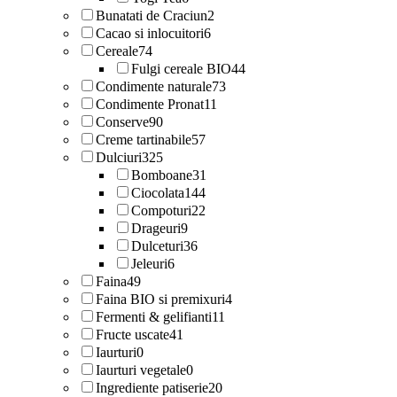
Bunatati de Craciun
2
Cacao si inlocuitori
6
Cereale
74
Fulgi cereale BIO
44
Condimente naturale
73
Condimente Pronat
11
Conserve
90
Creme tartinabile
57
Dulciuri
325
Bomboane
31
Ciocolata
144
Compoturi
22
Drageuri
9
Dulceturi
36
Jeleuri
6
Faina
49
Faina BIO si premixuri
4
Fermenti & gelifianti
11
Fructe uscate
41
Iaurturi
0
Iaurturi vegetale
0
Ingrediente patiserie
20