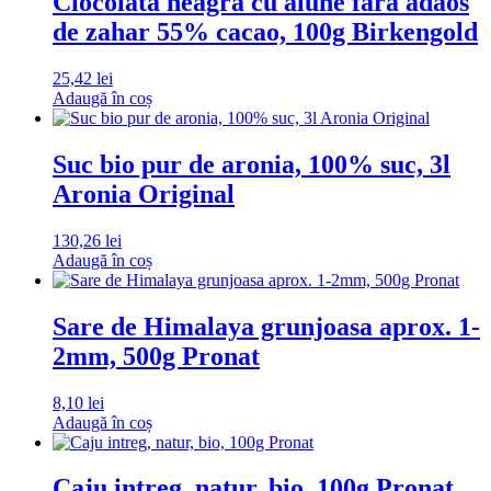
Ciocolata neagra cu alune fara adaos
de zahar 55% cacao, 100g Birkengold
25,42
lei
Adaugă în coș
Suc bio pur de aronia, 100% suc, 3l
Aronia Original
130,26
lei
Adaugă în coș
Sare de Himalaya grunjoasa aprox. 1-
2mm, 500g Pronat
8,10
lei
Adaugă în coș
Caju intreg, natur, bio, 100g Pronat