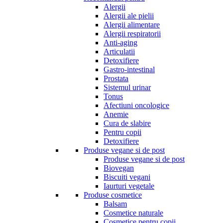
Alergii
Alergii ale pielii
Alergii alimentare
Alergii respiratorii
Anti-aging
Articulatii
Detoxifiere
Gastro-intestinal
Prostata
Sistemul urinar
Tonus
Afectiuni oncologice
Anemie
Cura de slabire
Pentru copii
Detoxifiere
Produse vegane si de post
Produse vegane si de post
Biovegan
Biscuiti vegani
Iaurturi vegetale
Produse cosmetice
Balsam
Cosmetice naturale
Cosmetice pentru copii