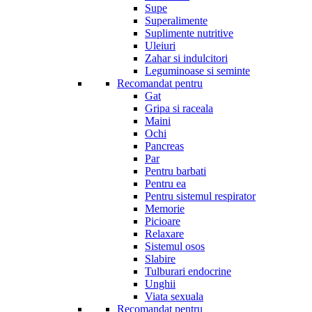
Supe
Superalimente
Suplimente nutritive
Uleiuri
Zahar si indulcitori
Leguminoase si seminte
Recomandat pentru
Gat
Gripa si raceala
Maini
Ochi
Pancreas
Par
Pentru barbati
Pentru ea
Pentru sistemul respirator
Memorie
Picioare
Relaxare
Sistemul osos
Slabire
Tulburari endocrine
Unghii
Viata sexuala
Recomandat pentru