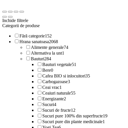
Inchide filtrele
Categorii de produse
Fără categorie
152
Hrana sanatoasa
2068
Alimente generale
74
Alternativa la unt
1
Bauturi
284
Bauturi vegetale
51
Bere
0
Cafea BIO si inlocuitori
35
Carbogazoase
3
Ceai vrac
1
Ceaiuri naturale
55
Energizante
2
Sucuri
4
Sucuri de fructe
12
Sucuri pure 100% din superfructe
19
Sucuri pure din plante medicinale
1
Yogi Tea
6