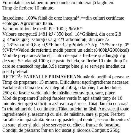
Formulate special pentru persoanele cu intoleranță la gluten.
Timp de fierbere 10 minute.
Ingrediente: 100% făină de orez integral*.*=din culturi certificate
ecologic. Agricultură Italia.
Valori nutriționale medii Per 100 g %VR*:
Valoare energetică 1481 kJ / 350 kcal 18*Grăsimi, din care 2,8
g 4*acizi grași saturați 0,7 g 4*Carbohidrați, din care 72
g 28*zaharuri 0,8 g 0,9*Fibre 3,2 gProteine 7,5 g 15*Sare 0 g 0*
%VR*=Valori de referință medii pentru un adult (8400kJ/2000kcal)
Mod de preparare:Aduceți 1 litru de apă la fierbere și adăugați 7 g
de sare. Se adaugă 100 g de paste Felicia, se fierbe 10 min. timp în
care se amestecă regulat.3.Se scurge bine și se servește imediat cu
sosul preferat.
REȚETĂ: FARFALLE PRIMAVERANumăr de porții: 4 persoane.
Timp de preparare: 15 minute. Dificultate: ușorIngrediente necesare:
Farfalle din făină de orez integral 250 g, o lămâie, 1 ardei dulce,
250g de fasole verde, ulei de măsline extravirgin, sare, piper.
Mod de preparare:Fierbeți fasolea verde în apă sărată timp de 10
minute. Scurgeți și răciți mazărea in apă rece. Tăiați lămâia cu coajă
în triunghiuri de 1 centimetru.Tăiați ardeiul în fâșii. Amestecați toate
ingredientele și asezonați cu ulei de măsline, sare și piper. Fierbeți
farfallele în apă sărată. Se scurg pastele „al dente”, se condimentează
cu sare, piper și ulei, și se servește cu câteva frunze de busuioc.
Condiții de păstrare: într-un loc uscat și răcoros.Conţinut: 250g