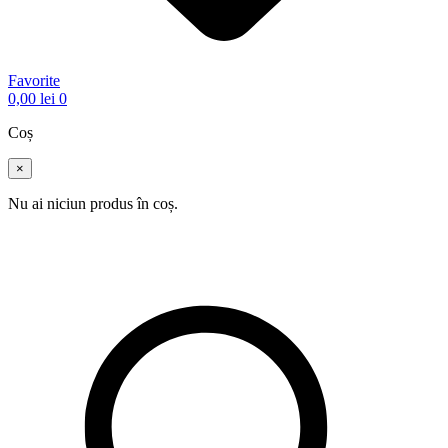
Favorite
0,00
lei
0
Coș
×
Nu ai niciun produs în coș.