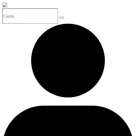
Caută…
Search