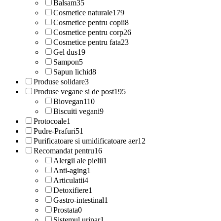
Balsam
35
Cosmetice naturale
179
Cosmetice pentru copii
8
Cosmetice pentru corp
26
Cosmetice pentru fata
23
Gel dus
19
Sampon
5
Sapun lichid
8
Produse solidare
3
Produse vegane si de post
195
Biovegan
110
Biscuiti vegani
9
Protocoale
1
Pudre-Prafuri
51
Purificatoare si umidificatoare aer
12
Recomandat pentru
16
Alergii ale pielii
1
Anti-aging
1
Articulatii
4
Detoxifiere
1
Gastro-intestinal
1
Prostata
0
Sistemul urinar
1