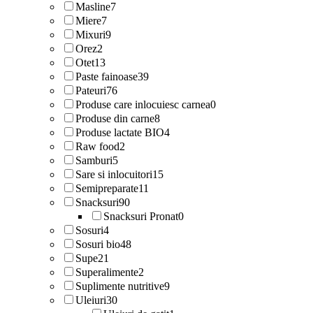
Masline
7
Miere
7
Mixuri
9
Orez
2
Otet
13
Paste fainoase
39
Pateuri
76
Produse care inlocuiesc carnea
0
Produse din carne
8
Produse lactate BIO
4
Raw food
2
Samburi
5
Sare si inlocuitori
15
Semipreparate
11
Snacksuri
90
Snacksuri Pronat
0
Sosuri
4
Sosuri bio
48
Supe
21
Superalimente
2
Suplimente nutritive
9
Uleiuri
30