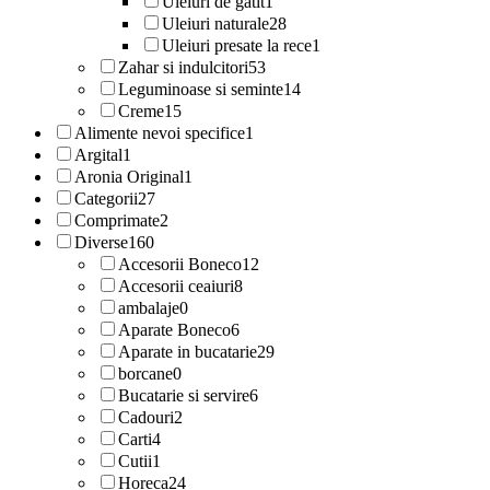
Uleiuri de gatit
1
Uleiuri naturale
28
Uleiuri presate la rece
1
Zahar si indulcitori
53
Leguminoase si seminte
14
Creme
15
Alimente nevoi specifice
1
Argital
1
Aronia Original
1
Categorii
27
Comprimate
2
Diverse
160
Accesorii Boneco
12
Accesorii ceaiuri
8
ambalaje
0
Aparate Boneco
6
Aparate in bucatarie
29
borcane
0
Bucatarie si servire
6
Cadouri
2
Carti
4
Cutii
1
Horeca
24