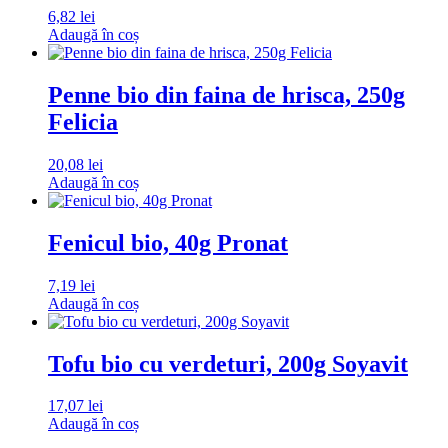
6,82
lei
Adaugă în coș
Penne bio din faina de hrisca, 250g
Felicia
20,08
lei
Adaugă în coș
Fenicul bio, 40g Pronat
7,19
lei
Adaugă în coș
Tofu bio cu verdeturi, 200g Soyavit
17,07
lei
Adaugă în coș