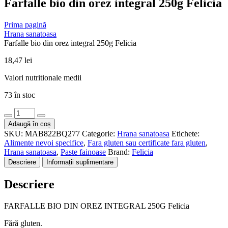
Farfalle bio din orez integral 250g Felicia
Prima pagină
Hrana sanatoasa
Farfalle bio din orez integral 250g Felicia
18,47
lei
Valori nutritionale medii
73 în stoc
Cantitate
Farfalle
Adaugă în coș
bio
SKU:
MAB822BQ277
Categorie:
Hrana sanatoasa
Etichete:
din
Alimente nevoi specifice
,
Fara gluten sau certificate fara gluten
,
orez
Hrana sanatoasa
,
Paste fainoase
Brand:
Felicia
integral
Descriere
Informații suplimentare
250g
Felicia
Descriere
FARFALLE BIO DIN OREZ INTEGRAL 250G Felicia
Fără gluten.