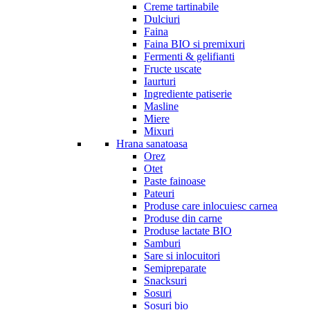
Creme tartinabile
Dulciuri
Faina
Faina BIO si premixuri
Fermenti & gelifianti
Fructe uscate
Iaurturi
Ingrediente patiserie
Masline
Miere
Mixuri
Hrana sanatoasa
Orez
Otet
Paste fainoase
Pateuri
Produse care inlocuiesc carnea
Produse din carne
Produse lactate BIO
Samburi
Sare si inlocuitori
Semipreparate
Snacksuri
Sosuri
Sosuri bio