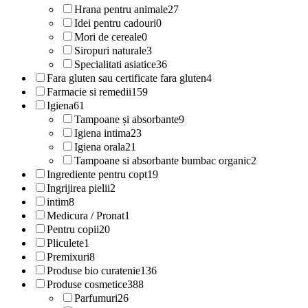
Hrana pentru animale
27
Idei pentru cadouri
0
Mori de cereale
0
Siropuri naturale
3
Specialitati asiatice
36
Fara gluten sau certificate fara gluten
4
Farmacie si remedii
159
Igiena
61
Tampoane și absorbante
9
Igiena intima
23
Igiena orala
21
Tampoane si absorbante bumbac organic
2
Ingrediente pentru copt
19
Ingrijirea pielii
2
intim
8
Medicura / Pronat
1
Pentru copii
20
Pliculete
1
Premixuri
8
Produse bio curatenie
136
Produse cosmetice
388
Parfumuri
26