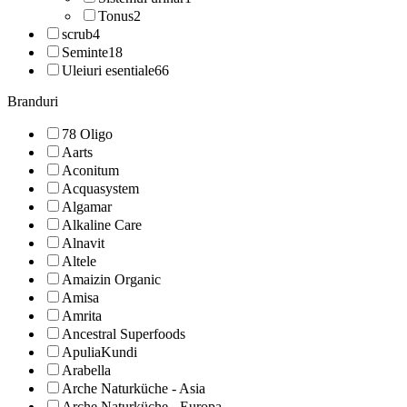
Tonus
2
scrub
4
Seminte
18
Uleiuri esentiale
66
Branduri
78 Oligo
Aarts
Aconitum
Acquasystem
Algamar
Alkaline Care
Alnavit
Altele
Amaizin Organic
Amisa
Amrita
Ancestral Superfoods
ApuliaKundi
Arabella
Arche Naturküche - Asia
Arche Naturküche - Europa