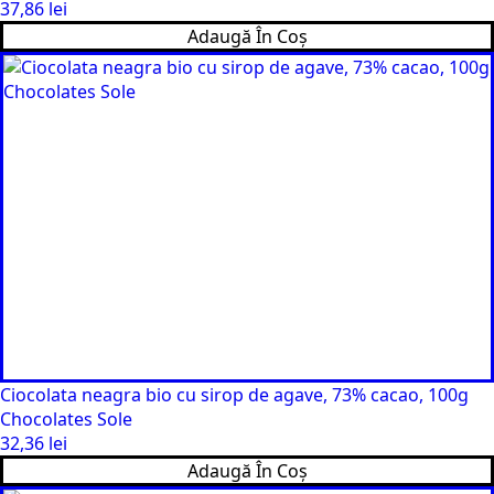
37,86
lei
Adaugă În Coș
Ciocolata neagra bio cu sirop de agave, 73% cacao, 100g
Chocolates Sole
32,36
lei
Adaugă În Coș