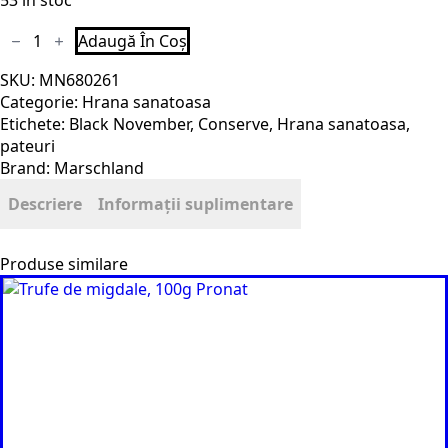
53 în stoc
Cantitate
Adaugă În Coș
Felii
de
SKU:
MN680261
bambus
bio
Categorie:
Hrana sanatoasa
340g
Etichete:
Black November
,
Conserve
,
Hrana sanatoasa
,
/
175g
pateuri
Marschland
Brand:
Marschland
Naturkost
Descriere
Informații suplimentare
Produse similare