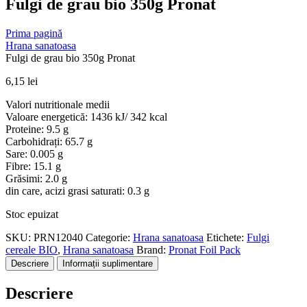
Fulgi de grau bio 350g Pronat
Prima pagină
Hrana sanatoasa
Fulgi de grau bio 350g Pronat
6,15
lei
Valori nutritionale medii
Valoare energetică: 1436 kJ/ 342 kcal
Proteine: 9.5 g
Carbohidrați: 65.7 g
Sare: 0.005 g
Fibre: 15.1 g
Grăsimi: 2.0 g
din care, acizi grasi saturati: 0.3 g
Stoc epuizat
SKU:
PRN12040
Categorie:
Hrana sanatoasa
Etichete:
Fulgi
cereale BIO
,
Hrana sanatoasa
Brand:
Pronat Foil Pack
Descriere
Informații suplimentare
Descriere