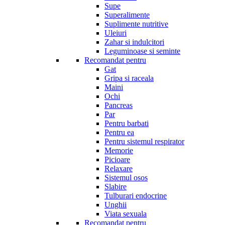
Supe
Superalimente
Suplimente nutritive
Uleiuri
Zahar si indulcitori
Leguminoase si seminte
Recomandat pentru
Gat
Gripa si raceala
Maini
Ochi
Pancreas
Par
Pentru barbati
Pentru ea
Pentru sistemul respirator
Memorie
Picioare
Relaxare
Sistemul osos
Slabire
Tulburari endocrine
Unghii
Viata sexuala
Recomandat pentru