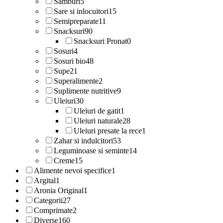
Samburi
5
Sare si inlocuitori
15
Semipreparate
11
Snacksuri
90
Snacksuri Pronat
0
Sosuri
4
Sosuri bio
48
Supe
21
Superalimente
2
Suplimente nutritive
9
Uleiuri
30
Uleiuri de gatit
1
Uleiuri naturale
28
Uleiuri presate la rece
1
Zahar si indulcitori
53
Leguminoase si seminte
14
Creme
15
Alimente nevoi specifice
1
Argital
1
Aronia Original
1
Categorii
27
Comprimate
2
Diverse
160