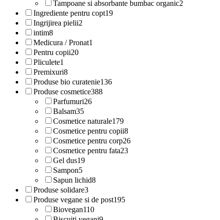
Tampoane si absorbante bumbac organic
2
Ingrediente pentru copt
19
Ingrijirea pielii
2
intim
8
Medicura / Pronat
1
Pentru copii
20
Pliculete
1
Premixuri
8
Produse bio curatenie
136
Produse cosmetice
388
Parfumuri
26
Balsam
35
Cosmetice naturale
179
Cosmetice pentru copii
8
Cosmetice pentru corp
26
Cosmetice pentru fata
23
Gel dus
19
Sampon
5
Sapun lichid
8
Produse solidare
3
Produse vegane si de post
195
Biovegan
110
Biscuiti vegani
9