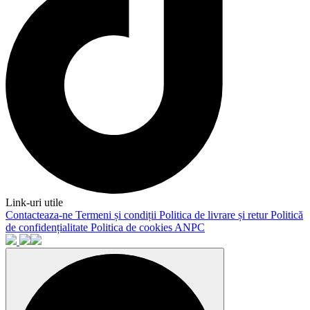
Link-uri utile
Contacteaza-ne
Termeni și condiții
Politica de livrare și retur
Politică
de confidențialitate
Politica de cookies
ANPC