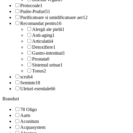
Protocoale
1
Pudre-Prafuri
51
Purificatoare si umidificatoare aer
12
Recomandat pentru
16
Alergii ale pielii
1
Anti-aging
1
Articulatii
4
Detoxifiere
1
Gastro-intestinal
1
Prostata
0
Sistemul urinar
1
Tonus
2
scrub
4
Seminte
18
Uleiuri esentiale
66
Branduri
78 Oligo
Aarts
Aconitum
Acquasystem