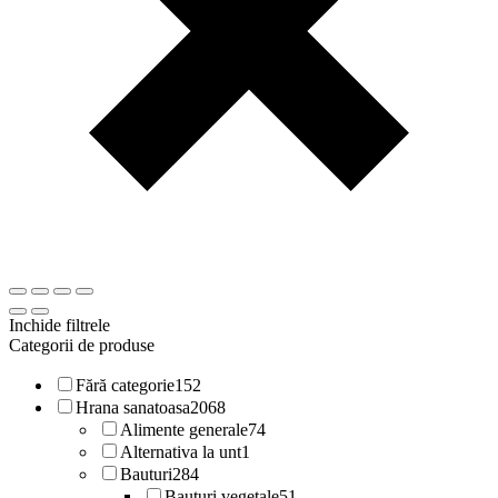
Inchide filtrele
Categorii de produse
Fără categorie
152
Hrana sanatoasa
2068
Alimente generale
74
Alternativa la unt
1
Bauturi
284
Bauturi vegetale
51