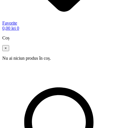
Favorite
0,00
lei
0
Coș
×
Nu ai niciun produs în coș.