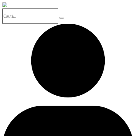
Caută…
Search