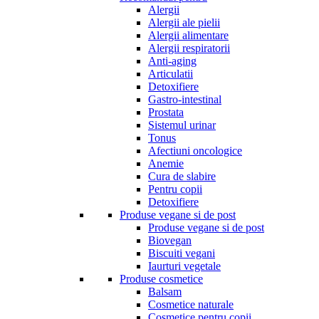
Alergii
Alergii ale pielii
Alergii alimentare
Alergii respiratorii
Anti-aging
Articulatii
Detoxifiere
Gastro-intestinal
Prostata
Sistemul urinar
Tonus
Afectiuni oncologice
Anemie
Cura de slabire
Pentru copii
Detoxifiere
Produse vegane si de post
Produse vegane si de post
Biovegan
Biscuiti vegani
Iaurturi vegetale
Produse cosmetice
Balsam
Cosmetice naturale
Cosmetice pentru copii