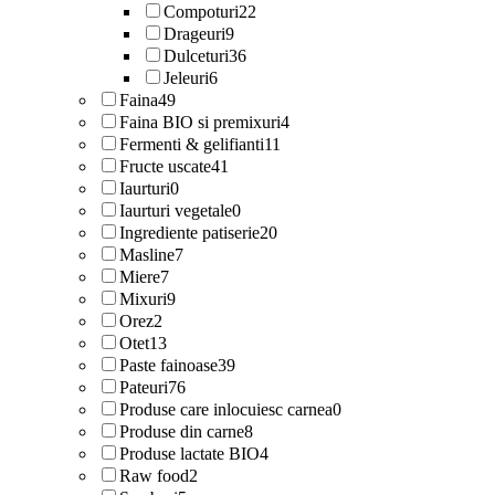
Compoturi
22
Drageuri
9
Dulceturi
36
Jeleuri
6
Faina
49
Faina BIO si premixuri
4
Fermenti & gelifianti
11
Fructe uscate
41
Iaurturi
0
Iaurturi vegetale
0
Ingrediente patiserie
20
Masline
7
Miere
7
Mixuri
9
Orez
2
Otet
13
Paste fainoase
39
Pateuri
76
Produse care inlocuiesc carnea
0
Produse din carne
8
Produse lactate BIO
4
Raw food
2