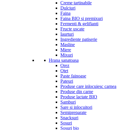
Creme tartinabile
Dulciuri
Faina
Faina BIO si premixuri
Fermenti & gelifianti
Fructe uscate
Iaurturi
Ingrediente patiserie
Masline
Miere
Mixuri
Hrana sanatoasa
Orez
Otet
Paste fainoase
Pateuri
Produse care inlocuiesc carnea
Produse din carne
Produse lactate BIO
Samburi
Sare si inlocuitori
Semipreparate
Snacksuri
Sosuri
Sosuri bio