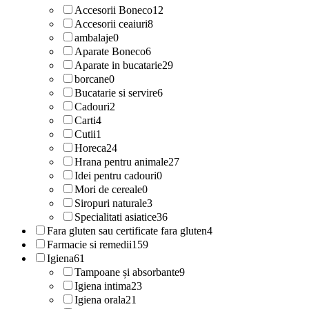
Accesorii Boneco
12
Accesorii ceaiuri
8
ambalaje
0
Aparate Boneco
6
Aparate in bucatarie
29
borcane
0
Bucatarie si servire
6
Cadouri
2
Carti
4
Cutii
1
Horeca
24
Hrana pentru animale
27
Idei pentru cadouri
0
Mori de cereale
0
Siropuri naturale
3
Specialitati asiatice
36
Fara gluten sau certificate fara gluten
4
Farmacie si remedii
159
Igiena
61
Tampoane și absorbante
9
Igiena intima
23
Igiena orala
21