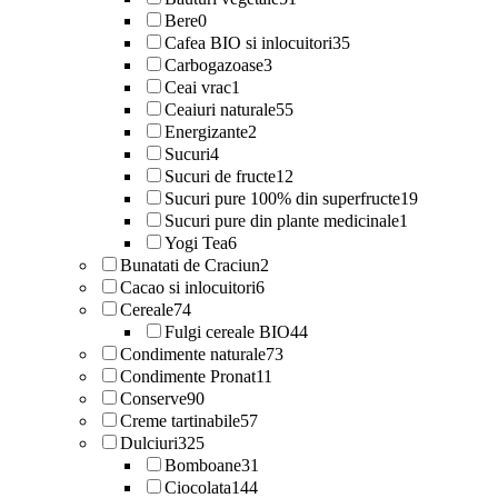
Bere
0
Cafea BIO si inlocuitori
35
Carbogazoase
3
Ceai vrac
1
Ceaiuri naturale
55
Energizante
2
Sucuri
4
Sucuri de fructe
12
Sucuri pure 100% din superfructe
19
Sucuri pure din plante medicinale
1
Yogi Tea
6
Bunatati de Craciun
2
Cacao si inlocuitori
6
Cereale
74
Fulgi cereale BIO
44
Condimente naturale
73
Condimente Pronat
11
Conserve
90
Creme tartinabile
57
Dulciuri
325
Bomboane
31
Ciocolata
144