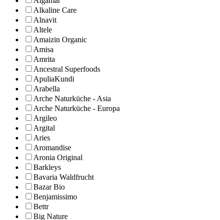
Algamar
Alkaline Care
Alnavit
Altele
Amaizin Organic
Amisa
Amrita
Ancestral Superfoods
ApuliaKundi
Arabella
Arche Naturküche - Asia
Arche Naturküche - Europa
Argileo
Argital
Aries
Aromandise
Aronia Original
Barkleys
Bavaria Waldfrucht
Bazar Bio
Benjamissimo
Bettr
Big Nature