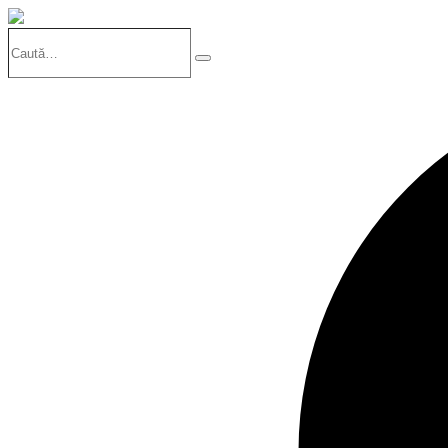
Caută…
Search