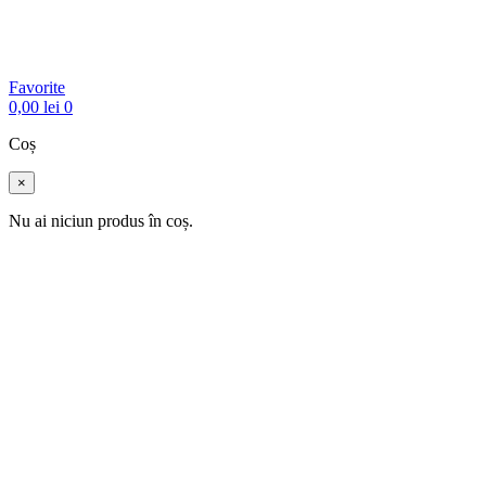
Favorite
0,00
lei
0
Coș
×
Nu ai niciun produs în coș.