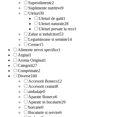
Superalimente
2
Suplimente nutritive
9
Uleiuri
30
Uleiuri de gatit
1
Uleiuri naturale
28
Uleiuri presate la rece
1
Zahar si indulcitori
53
Leguminoase si seminte
14
Creme
15
Alimente nevoi specifice
1
Argital
1
Aronia Original
1
Categorii
27
Comprimate
2
Diverse
160
Accesorii Boneco
12
Accesorii ceaiuri
8
ambalaje
0
Aparate Boneco
6
Aparate in bucatarie
29
borcane
0
Bucatarie si servire
6