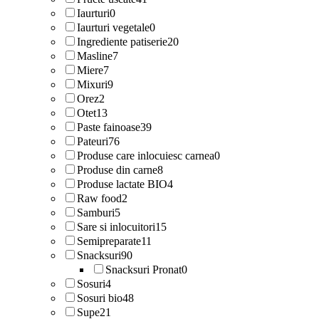
Iaurturi
0
Iaurturi vegetale
0
Ingrediente patiserie
20
Masline
7
Miere
7
Mixuri
9
Orez
2
Otet
13
Paste fainoase
39
Pateuri
76
Produse care inlocuiesc carnea
0
Produse din carne
8
Produse lactate BIO
4
Raw food
2
Samburi
5
Sare si inlocuitori
15
Semipreparate
11
Snacksuri
90
Snacksuri Pronat
0
Sosuri
4
Sosuri bio
48
Supe
21