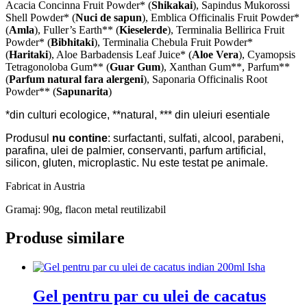
Acacia Concinna Fruit Powder* (
Shikakai
), Sapindus Mukorossi
Shell Powder* (
Nuci de sapun
), Emblica Officinalis Fruit Powder*
(
Amla
), Fuller’s Earth** (
Kieselerde
), Terminalia Bellirica Fruit
Powder* (
Bibhitaki
), Terminalia Chebula Fruit Powder*
(
Haritaki
), Aloe Barbadensis Leaf Juice* (
Aloe Vera
), Cyamopsis
Tetragonoloba Gum** (
Guar Gum
), Xanthan Gum**, Parfum**
(
Parfum natural fara alergeni
), Saponaria Officinalis Root
Powder** (
Sapunarita
)
*din culturi ecologice, **natural, *** din uleiuri esentiale
Produsul
nu contine
: surfactanti, sulfati, alcool, parabeni,
parafina, ulei de palmier, conservanti, parfum artificial,
silicon, gluten, microplastic. Nu este testat pe animale.
Fabricat in Austria
Gramaj: 90g, flacon metal reutilizabil
Produse similare
Gel pentru par cu ulei de cacatus