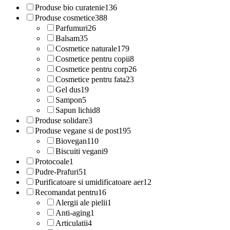
Produse bio curatenie
136
Produse cosmetice
388
Parfumuri
26
Balsam
35
Cosmetice naturale
179
Cosmetice pentru copii
8
Cosmetice pentru corp
26
Cosmetice pentru fata
23
Gel dus
19
Sampon
5
Sapun lichid
8
Produse solidare
3
Produse vegane si de post
195
Biovegan
110
Biscuiti vegani
9
Protocoale
1
Pudre-Prafuri
51
Purificatoare si umidificatoare aer
12
Recomandat pentru
16
Alergii ale pielii
1
Anti-aging
1
Articulatii
4