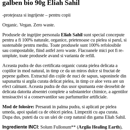
galben bio 90g Eliah Sahil
-protejeaza si ingrijeste – pentru copii
Organic. Vegan. Zero waste.
Produsele de ingrijire personala
Eliah Sahil
sunt special concepute
pentru a fi 100% naturale, organice, prietenoase cu pielea si parul, si
sustenabile pentru mediu. Toate produsele sunt 100% refolosibile
sau compostabile, fiind astfel zero waste. Flacoanele mici pot fi re-
umplute, toate produsele avand si varianta de refill.
Aceasta pudra de dus certificata organic curata pielea delicata a
copiilor in mod natural, in timp ce da un miros dulce si fructat de
pepene galben. Extractul din cojile de nuci de sapun, saponinele din
sapunarita si argila curata delicat pielea, in timp ce aloe vera are un
efect calmant. Aceasta pudra de dus usor spumanta este deosebit de
delicata datorita absentei complete a substantelor chimice, a agentilor
tensioactivi si a conservantilor sau parfumurilor artificiale.
Mod de folosire:
Presarati in palma pudra, si aplicati pe pielea
umeda, apoi spalati ca de obicei pielea. Limpeziti cu apa curata.
Dupa dus, puteti da cu un ulei de corp natural din gama Eliah Sahil.
Ingrediente INCI:
Solum Fullonum** (
Argila
Healing Earth
),