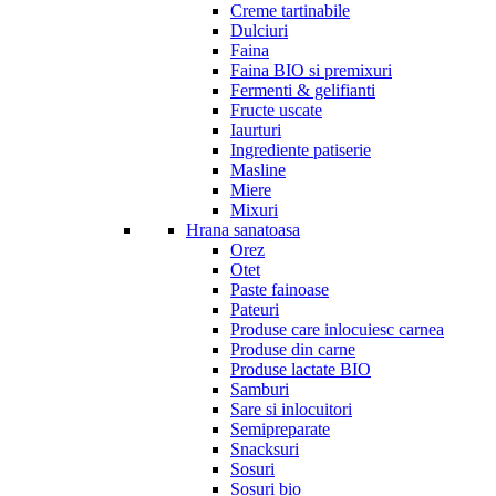
Creme tartinabile
Dulciuri
Faina
Faina BIO si premixuri
Fermenti & gelifianti
Fructe uscate
Iaurturi
Ingrediente patiserie
Masline
Miere
Mixuri
Hrana sanatoasa
Orez
Otet
Paste fainoase
Pateuri
Produse care inlocuiesc carnea
Produse din carne
Produse lactate BIO
Samburi
Sare si inlocuitori
Semipreparate
Snacksuri
Sosuri
Sosuri bio