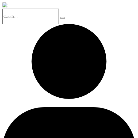
Caută…
Search