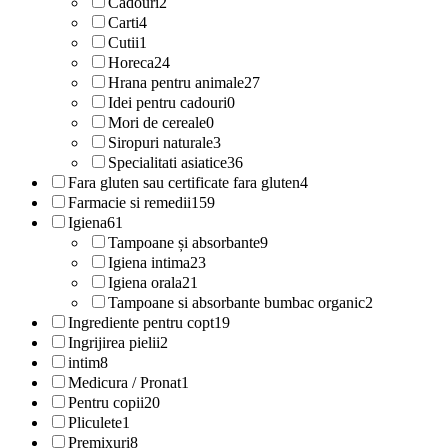
Cadouri
2
Carti
4
Cutii
1
Horeca
24
Hrana pentru animale
27
Idei pentru cadouri
0
Mori de cereale
0
Siropuri naturale
3
Specialitati asiatice
36
Fara gluten sau certificate fara gluten
4
Farmacie si remedii
159
Igiena
61
Tampoane și absorbante
9
Igiena intima
23
Igiena orala
21
Tampoane si absorbante bumbac organic
2
Ingrediente pentru copt
19
Ingrijirea pielii
2
intim
8
Medicura / Pronat
1
Pentru copii
20
Pliculete
1
Premixuri
8