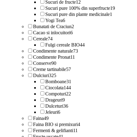
Sucuri de fructe
12
Sucuri pure 100% din superfructe
19
Sucuri pure din plante medicinale
1
Yogi Tea
6
Bunatati de Craciun
2
Cacao si inlocuitori
6
Cereale
74
Fulgi cereale BIO
44
Condimente naturale
73
Condimente Pronat
11
Conserve
90
Creme tartinabile
57
Dulciuri
325
Bomboane
31
Ciocolata
144
Compoturi
22
Drageuri
9
Dulceturi
36
Jeleuri
6
Faina
49
Faina BIO si premixuri
4
Fermenti & gelifianti
11
Fructe uscate
41