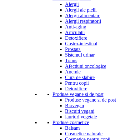
Alergii
Alergii ale pielii
Alergii alimentare
Alergii respiratorii
Anti-aging
Articulatii
Detoxifiere
Gastro-intestinal
Prostata
Sistemul urinar
Tonus
Afectiuni oncologice
Anemie
Cura de slabire
Pentru copii
Detoxifiere
Produse vegane si de post
Produse vegane si de post
Biovegan
Biscuiti vegani
Iaurturi vegetale
Produse cosmetice
Balsam
Cosmetice naturale
Cosmetice pentru copii