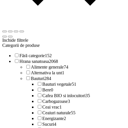
Inchide filtrele
Categorii de produse
Fără categorie
152
Hrana sanatoasa
2068
Alimente generale
74
Alternativa la unt
1
Bauturi
284
Bauturi vegetale
51
Bere
0
Cafea BIO si inlocuitori
35
Carbogazoase
3
Ceai vrac
1
Ceaiuri naturale
55
Energizante
2
Sucuri
4