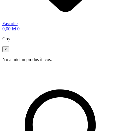
Favorite
0,00
lei
0
Coș
×
Nu ai niciun produs în coș.