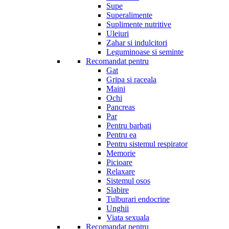
Supe
Superalimente
Suplimente nutritive
Uleiuri
Zahar si indulcitori
Leguminoase si seminte
Recomandat pentru
Gat
Gripa si raceala
Maini
Ochi
Pancreas
Par
Pentru barbati
Pentru ea
Pentru sistemul respirator
Memorie
Picioare
Relaxare
Sistemul osos
Slabire
Tulburari endocrine
Unghii
Viata sexuala
Recomandat pentru