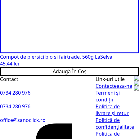
Compot de piersici bio si fairtrade, 560g LaSelva
45,44
lei
Adaugă În Coș
Contact
Link-uri utile
Contacteaza-ne
0734 280 976
Termeni și
condiții
0734 280 976
Politica de
livrare și retur
office@sanoclick.ro
Politică de
confidențialitate
Politica de