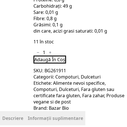
Carbohidrați: 49 g
Sare: 0,01 g
Fibre: 0,8 g
Grăsimi: 0,1 g
din care, acizi grasi saturati: 0,01 g
11 în stoc
Cantitate
Gem
Adaugă În Coș
bio
de
capsuni
SKU:
BG261911
si
Categorii:
Compoturi
,
Dulceturi
rubarba,
235g
Etichete:
Alimente nevoi specifice
,
Frusano
Compoturi
,
Dulceturi
,
Fara gluten sau
certificate fara gluten
,
Fara zahar
,
Produse
vegane si de post
Brand:
Bazar Bio
Descriere
Informații suplimentare