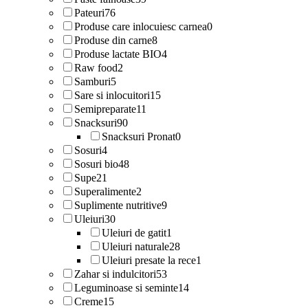
Pateuri
76
Produse care inlocuiesc carnea
0
Produse din carne
8
Produse lactate BIO
4
Raw food
2
Samburi
5
Sare si inlocuitori
15
Semipreparate
11
Snacksuri
90
Snacksuri Pronat
0
Sosuri
4
Sosuri bio
48
Supe
21
Superalimente
2
Suplimente nutritive
9
Uleiuri
30
Uleiuri de gatit
1
Uleiuri naturale
28
Uleiuri presate la rece
1
Zahar si indulcitori
53
Leguminoase si seminte
14
Creme
15