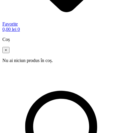
Favorite
0,00
lei
0
Coș
×
Nu ai niciun produs în coș.