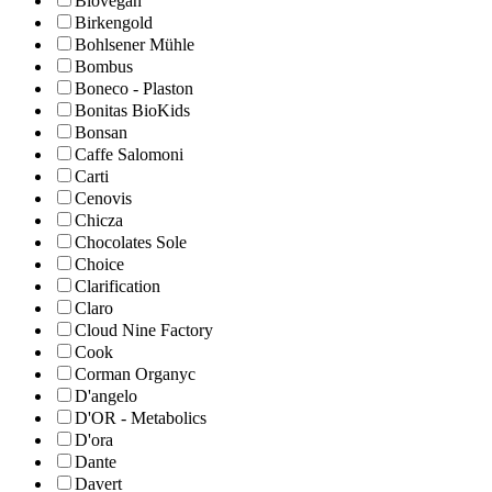
Biovegan
Birkengold
Bohlsener Mühle
Bombus
Boneco - Plaston
Bonitas BioKids
Bonsan
Caffe Salomoni
Carti
Cenovis
Chicza
Chocolates Sole
Choice
Clarification
Claro
Cloud Nine Factory
Cook
Corman Organyc
D'angelo
D'OR - Metabolics
D'ora
Dante
Davert