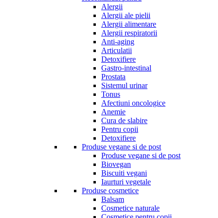
Alergii
Alergii ale pielii
Alergii alimentare
Alergii respiratorii
Anti-aging
Articulatii
Detoxifiere
Gastro-intestinal
Prostata
Sistemul urinar
Tonus
Afectiuni oncologice
Anemie
Cura de slabire
Pentru copii
Detoxifiere
Produse vegane si de post
Produse vegane si de post
Biovegan
Biscuiti vegani
Iaurturi vegetale
Produse cosmetice
Balsam
Cosmetice naturale
Cosmetice pentru copii