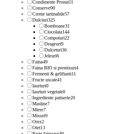
Condimente Pronat
11
Conserve
90
Creme tartinabile
57
Dulciuri
325
Bomboane
31
Ciocolata
144
Compoturi
22
Drageuri
9
Dulceturi
36
Jeleuri
6
Faina
49
Faina BIO si premixuri
4
Fermenti & gelifianti
11
Fructe uscate
41
Iaurturi
0
Iaurturi vegetale
0
Ingrediente patiserie
20
Masline
7
Miere
7
Mixuri
9
Orez
2
Otet
13
Paste fainoase
39