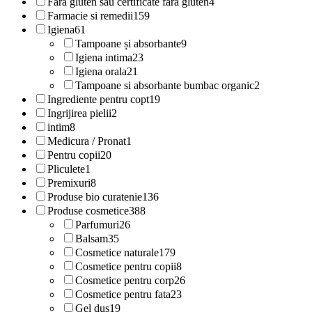
Fara gluten sau certificate fara gluten
4
Farmacie si remedii
159
Igiena
61
Tampoane și absorbante
9
Igiena intima
23
Igiena orala
21
Tampoane si absorbante bumbac organic
2
Ingrediente pentru copt
19
Ingrijirea pielii
2
intim
8
Medicura / Pronat
1
Pentru copii
20
Pliculete
1
Premixuri
8
Produse bio curatenie
136
Produse cosmetice
388
Parfumuri
26
Balsam
35
Cosmetice naturale
179
Cosmetice pentru copii
8
Cosmetice pentru corp
26
Cosmetice pentru fata
23
Gel dus
19