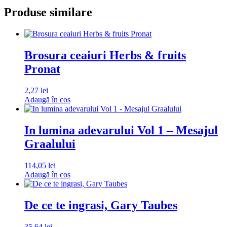
Produse similare
Brosura ceaiuri Herbs & fruits
Pronat
2,27
lei
Adaugă în coș
In lumina adevarului Vol 1 – Mesajul
Graalului
114,05
lei
Adaugă în coș
De ce te ingrasi, Gary Taubes
35,64
lei