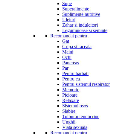
Supe
Superalimente
Suplimente nutritive
Uleiuri
Zahar si indulcitori
Leguminoase si seminte
Recomandat pentru
Gat
Gripa si raceala
Maini
Ochi
Pancreas
Par
Pentru barbati
Pentru ea
Pentru sistemul respirator
Memorie
Picioare
Relaxare
Sistemul osos
Slabire
Tulburari endocrine
Unghii
Viata sexuala
Recomandat pentru