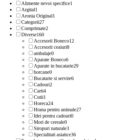
Alimente nevoi specifice
1
Argital
1
Aronia Original
1
Categorii
27
Comprimate
2
Diverse
160
Accesorii Boneco
12
Accesorii ceaiuri
8
ambalaje
0
Aparate Boneco
6
Aparate in bucatarie
29
borcane
0
Bucatarie si servire
6
Cadouri
2
Carti
4
Cutii
1
Horeca
24
Hrana pentru animale
27
Idei pentru cadouri
0
Mori de cereale
0
Siropuri naturale
3
Specialitati asiatice
36