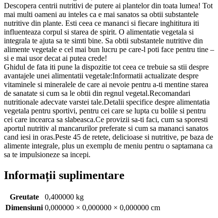
Descopera centrii nutritivi de putere ai plantelor din toata lumea! Tot
mai multi oameni au inteles ca e mai sanatos sa obtii substantele
nutritive din plante. Esti ceea ce mananci si fiecare inghititura iti
influenteaza corpul si starea de spirit. O alimentatie vegetala si
integrala te ajuta sa te simti bine. Sa obtii substantele nutritive din
alimente vegetale e cel mai bun lucru pe care-l poti face pentru tine –
si e mai usor decat ai putea crede!
Ghidul de fata iti pune la dispozitie tot ceea ce trebuie sa stii despre
avantajele unei alimentatii vegetale:Informatii actualizate despre
vitaminele si mineralele de care ai nevoie pentru a-ti mentine starea
de sanatate si cum sa le obtii din regnul vegetal.Recomandari
nutritionale adecvate varstei tale.Detalii specifice despre alimentatia
vegetala pentru sportivi, pentru cei care se lupta cu bolile si pentru
cei care incearca sa slabeasca.Ce provizii sa-ti faci, cum sa sporesti
aportul nutritiv al mancarurilor preferate si cum sa mananci sanatos
cand iesi in oras.Peste 45 de retete, delicioase si nutritive, pe baza de
alimente integrale, plus un exemplu de meniu pentru o saptamana ca
sa te impulsioneze sa incepi.
Informații suplimentare
Greutate
0,400000 kg
Dimensiuni
0,000000 × 0,000000 × 0,000000 cm