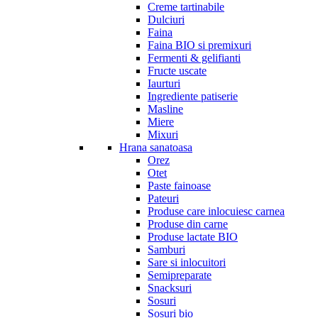
Creme tartinabile
Dulciuri
Faina
Faina BIO si premixuri
Fermenti & gelifianti
Fructe uscate
Iaurturi
Ingrediente patiserie
Masline
Miere
Mixuri
Hrana sanatoasa
Orez
Otet
Paste fainoase
Pateuri
Produse care inlocuiesc carnea
Produse din carne
Produse lactate BIO
Samburi
Sare si inlocuitori
Semipreparate
Snacksuri
Sosuri
Sosuri bio