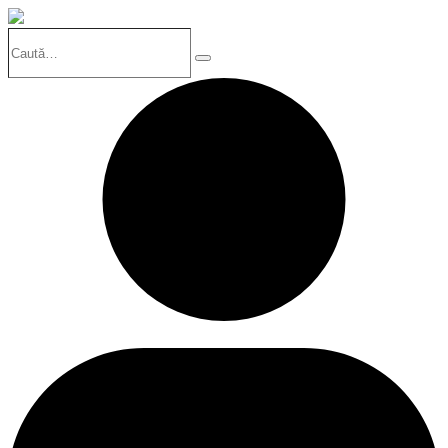
Caută…
Search