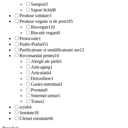
Sampon
5
Sapun lichid
8
Produse solidare
3
Produse vegane si de post
195
Biovegan
110
Biscuiti vegani
9
Protocoale
1
Pudre-Prafuri
51
Purificatoare si umidificatoare aer
12
Recomandat pentru
16
Alergii ale pielii
1
Anti-aging
1
Articulatii
4
Detoxifiere
1
Gastro-intestinal
1
Prostata
0
Sistemul urinar
1
Tonus
2
scrub
4
Seminte
18
Uleiuri esentiale
66