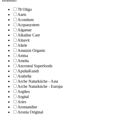
Branduri
78 Oligo
Aarts
Aconitum
Acquasystem
Algamar
Alkaline Care
Alnavit
Altele
Amaizin Organic
Amisa
Amrita
Ancestral Superfoods
ApuliaKundi
Arabella
Arche Naturküche - Asia
Arche Naturküche - Europa
Argileo
Argital
Aries
Aromandise
Aronia Original