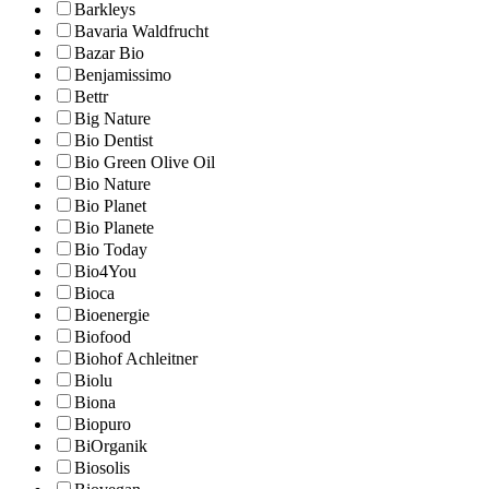
Barkleys
Bavaria Waldfrucht
Bazar Bio
Benjamissimo
Bettr
Big Nature
Bio Dentist
Bio Green Olive Oil
Bio Nature
Bio Planet
Bio Planete
Bio Today
Bio4You
Bioca
Bioenergie
Biofood
Biohof Achleitner
Biolu
Biona
Biopuro
BiOrganik
Biosolis