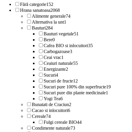
Fără categorie
152
Hrana sanatoasa
2068
Alimente generale
74
Alternativa la unt
1
Bauturi
284
Bauturi vegetale
51
Bere
0
Cafea BIO si inlocuitori
35
Carbogazoase
3
Ceai vrac
1
Ceaiuri naturale
55
Energizante
2
Sucuri
4
Sucuri de fructe
12
Sucuri pure 100% din superfructe
19
Sucuri pure din plante medicinale
1
Yogi Tea
6
Bunatati de Craciun
2
Cacao si inlocuitori
6
Cereale
74
Fulgi cereale BIO
44
Condimente naturale
73