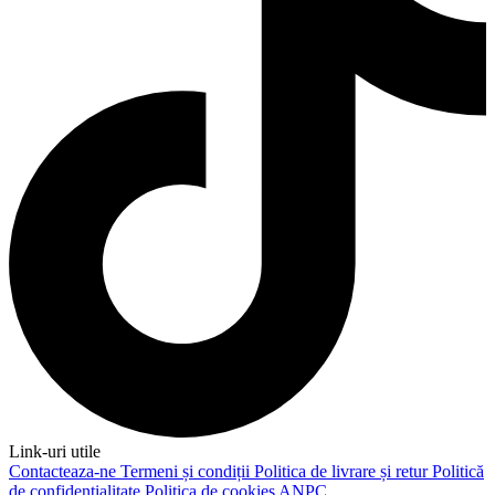
Link-uri utile
Contacteaza-ne
Termeni și condiții
Politica de livrare și retur
Politică
de confidențialitate
Politica de cookies
ANPC