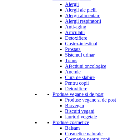
Alergii
Alergii ale pielii
Alergii alimentare
Alergii respiratorii
Anti-aging
Articulatii
Detoxifiere
Gastro-intestinal
Prostata
Sistemul urinar
Tonus
Afectiuni oncologice
Anemie
Cura de slabire
Pentru copii
Detoxifiere
Produse vegane si de post
Produse vegane si de post
Biovegan
Biscuiti vegani
Iaurturi vegetale
Produse cosmetice
Balsam
Cosmetice naturale
Cosmetice pentru copii