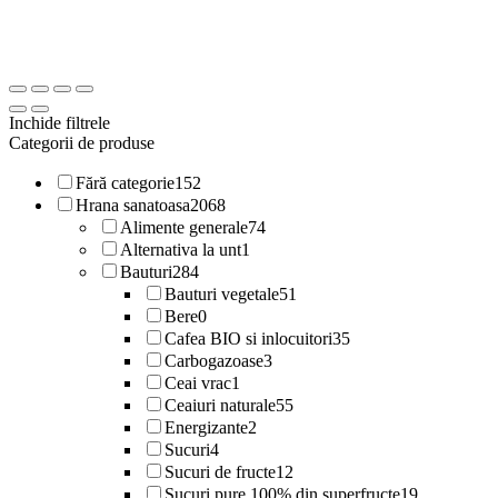
Inchide filtrele
Categorii de produse
Fără categorie
152
Hrana sanatoasa
2068
Alimente generale
74
Alternativa la unt
1
Bauturi
284
Bauturi vegetale
51
Bere
0
Cafea BIO si inlocuitori
35
Carbogazoase
3
Ceai vrac
1
Ceaiuri naturale
55
Energizante
2
Sucuri
4
Sucuri de fructe
12
Sucuri pure 100% din superfructe
19