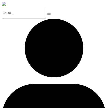
Caută…
Search