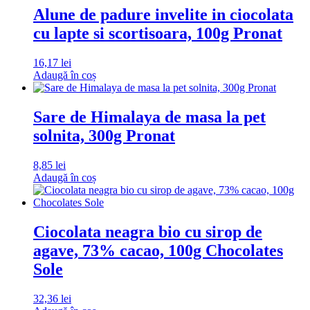
Alune de padure invelite in ciocolata
cu lapte si scortisoara, 100g Pronat
16,17
lei
Adaugă în coș
Sare de Himalaya de masa la pet
solnita, 300g Pronat
8,85
lei
Adaugă în coș
Ciocolata neagra bio cu sirop de
agave, 73% cacao, 100g Chocolates
Sole
32,36
lei