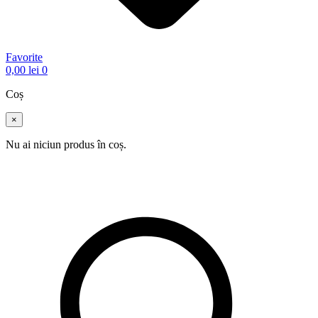
Favorite
0,00
lei
0
Coș
×
Nu ai niciun produs în coș.