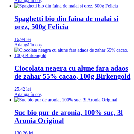
Adaugă în coș
Spaghetti bio din faina de malai si
orez, 500g Felicia
16,99
lei
Adaugă în coș
Ciocolata neagra cu alune fara adaos
de zahar 55% cacao, 100g Birkengold
25,42
lei
Adaugă în coș
Suc bio pur de aronia, 100% suc, 3l
Aronia Original
130,26
lei