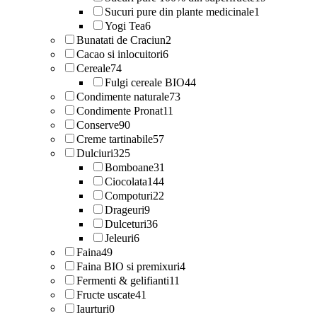
Sucuri pure din plante medicinale
1
Yogi Tea
6
Bunatati de Craciun
2
Cacao si inlocuitori
6
Cereale
74
Fulgi cereale BIO
44
Condimente naturale
73
Condimente Pronat
11
Conserve
90
Creme tartinabile
57
Dulciuri
325
Bomboane
31
Ciocolata
144
Compoturi
22
Drageuri
9
Dulceturi
36
Jeleuri
6
Faina
49
Faina BIO si premixuri
4
Fermenti & gelifianti
11
Fructe uscate
41
Iaurturi
0