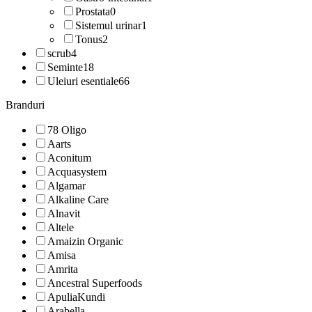
Prostata
0
Sistemul urinar
1
Tonus
2
scrub
4
Seminte
18
Uleiuri esentiale
66
Branduri
78 Oligo
Aarts
Aconitum
Acquasystem
Algamar
Alkaline Care
Alnavit
Altele
Amaizin Organic
Amisa
Amrita
Ancestral Superfoods
ApuliaKundi
Arabella