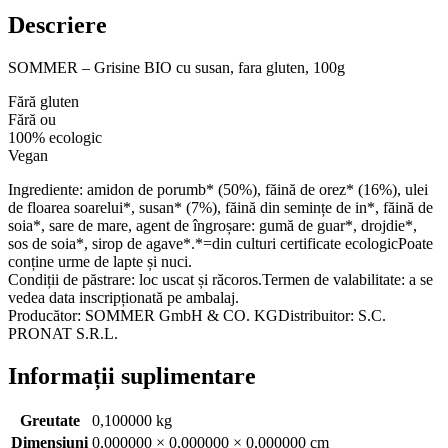
Descriere
SOMMER – Grisine BIO cu susan, fara gluten, 100g
Fără gluten
Fără ou
100% ecologic
Vegan
Ingrediente: amidon de porumb* (50%), făină de orez* (16%), ulei
de floarea soarelui*, susan* (7%), făină din semințe de in*, făină de
soia*, sare de mare, agent de îngroșare: gumă de guar*, drojdie*,
sos de soia*, sirop de agave*.*=din culturi certificate ecologicPoate
conține urme de lapte și nuci.
Condiții de păstrare: loc uscat și răcoros.Termen de valabilitate: a se
vedea data inscripționată pe ambalaj.
Producător: SOMMER GmbH & CO. KGDistribuitor: S.C.
PRONAT S.R.L.
Informații suplimentare
Greutate
0,100000 kg
Dimensiuni
0,000000 × 0,000000 × 0,000000 cm