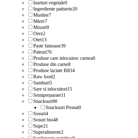
Iaurturi vegetale
0
Ingrediente patiserie
20
Masline
7
Miere
7
Mixuri
9
Orez
2
Otet
13
Paste fainoase
39
Pateuri
76
Produse care inlocuiesc carnea
0
Produse din carne
8
Produse lactate BIO
4
Raw food
2
Samburi
5
Sare si inlocuitori
15
Semipreparate
11
Snacksuri
90
Snacksuri Pronat
0
Sosuri
4
Sosuri bio
48
Supe
21
Superalimente
2