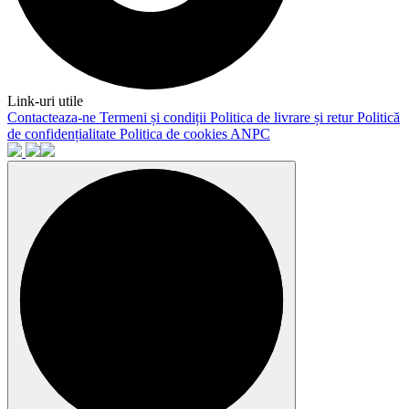
Link-uri utile
Contacteaza-ne
Termeni și condiții
Politica de livrare și retur
Politică
de confidențialitate
Politica de cookies
ANPC