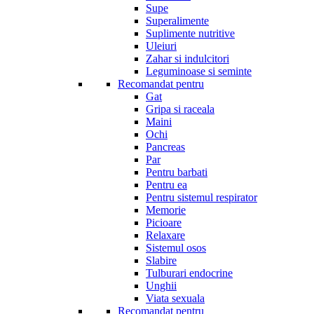
Supe
Superalimente
Suplimente nutritive
Uleiuri
Zahar si indulcitori
Leguminoase si seminte
Recomandat pentru
Gat
Gripa si raceala
Maini
Ochi
Pancreas
Par
Pentru barbati
Pentru ea
Pentru sistemul respirator
Memorie
Picioare
Relaxare
Sistemul osos
Slabire
Tulburari endocrine
Unghii
Viata sexuala
Recomandat pentru