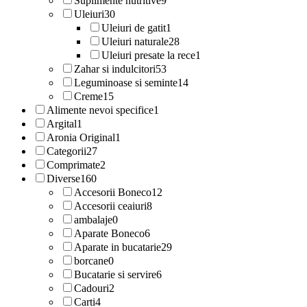
Suplimente nutritive
9
Uleiuri
30
Uleiuri de gatit
1
Uleiuri naturale
28
Uleiuri presate la rece
1
Zahar si indulcitori
53
Leguminoase si seminte
14
Creme
15
Alimente nevoi specifice
1
Argital
1
Aronia Original
1
Categorii
27
Comprimate
2
Diverse
160
Accesorii Boneco
12
Accesorii ceaiuri
8
ambalaje
0
Aparate Boneco
6
Aparate in bucatarie
29
borcane
0
Bucatarie si servire
6
Cadouri
2
Carti
4