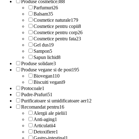
Produse cosmetice
388
Parfumuri
26
Balsam
35
Cosmetice naturale
179
Cosmetice pentru copii
8
Cosmetice pentru corp
26
Cosmetice pentru fata
23
Gel dus
19
Sampon
5
Sapun lichid
8
Produse solidare
3
Produse vegane si de post
195
Biovegan
110
Biscuiti vegani
9
Protocoale
1
Pudre-Prafuri
51
Purificatoare si umidificatoare aer
12
Recomandat pentru
16
Alergii ale pielii
1
Anti-aging
1
Articulatii
4
Detoxifiere
1
Gastro-intestinal
1