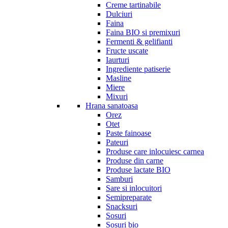
Creme tartinabile
Dulciuri
Faina
Faina BIO si premixuri
Fermenti & gelifianti
Fructe uscate
Iaurturi
Ingrediente patiserie
Masline
Miere
Mixuri
Hrana sanatoasa
Orez
Otet
Paste fainoase
Pateuri
Produse care inlocuiesc carnea
Produse din carne
Produse lactate BIO
Samburi
Sare si inlocuitori
Semipreparate
Snacksuri
Sosuri
Sosuri bio