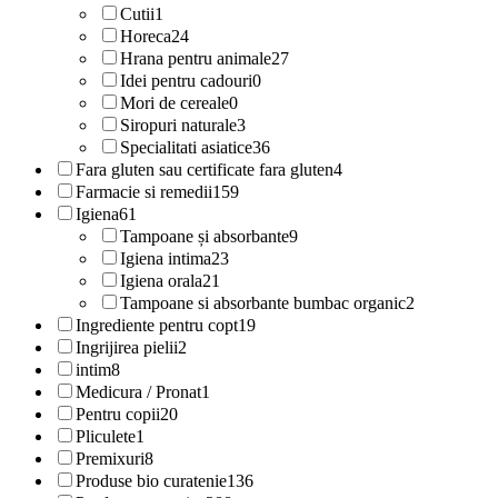
Cutii
1
Horeca
24
Hrana pentru animale
27
Idei pentru cadouri
0
Mori de cereale
0
Siropuri naturale
3
Specialitati asiatice
36
Fara gluten sau certificate fara gluten
4
Farmacie si remedii
159
Igiena
61
Tampoane și absorbante
9
Igiena intima
23
Igiena orala
21
Tampoane si absorbante bumbac organic
2
Ingrediente pentru copt
19
Ingrijirea pielii
2
intim
8
Medicura / Pronat
1
Pentru copii
20
Pliculete
1
Premixuri
8
Produse bio curatenie
136