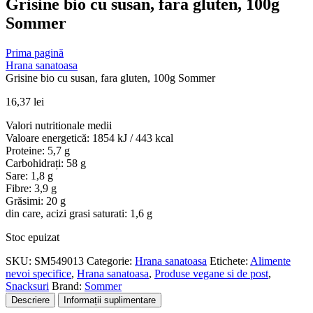
Grisine bio cu susan, fara gluten, 100g
Sommer
Prima pagină
Hrana sanatoasa
Grisine bio cu susan, fara gluten, 100g Sommer
16,37
lei
Valori nutritionale medii
Valoare energetică: 1854 kJ / 443 kcal
Proteine: 5,7 g
Carbohidrați: 58 g
Sare: 1,8 g
Fibre: 3,9 g
Grăsimi: 20 g
din care, acizi grasi saturati: 1,6 g
Stoc epuizat
SKU:
SM549013
Categorie:
Hrana sanatoasa
Etichete:
Alimente
nevoi specifice
,
Hrana sanatoasa
,
Produse vegane si de post
,
Snacksuri
Brand:
Sommer
Descriere
Informații suplimentare