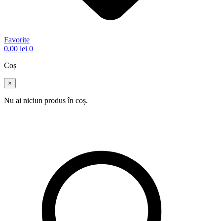
Favorite
0,00
lei
0
Coș
×
Nu ai niciun produs în coș.