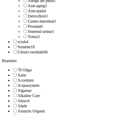
Alergii ale pielii
1
Anti-aging
1
Articulatii
4
Detoxifiere
1
Gastro-intestinal
1
Prostata
0
Sistemul urinar
1
Tonus
2
scrub
4
Seminte
18
Uleiuri esentiale
66
Branduri
78 Oligo
Aarts
Aconitum
Acquasystem
Algamar
Alkaline Care
Alnavit
Altele
Amaizin Organic