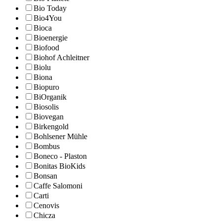
Bio Today
Bio4You
Bioca
Bioenergie
Biofood
Biohof Achleitner
Biolu
Biona
Biopuro
BiOrganik
Biosolis
Biovegan
Birkengold
Bohlsener Mühle
Bombus
Boneco - Plaston
Bonitas BioKids
Bonsan
Caffe Salomoni
Carti
Cenovis
Chicza