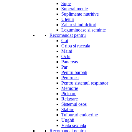
Supe
Superalimente
Suplimente nutritive
Uleiuri
Zahar si indulcitori
Leguminoase si seminte
Recomandat pentru
Gat
Gripa si raceala
Maini
Ochi
Pancreas
Par
Pentru barbati
Pentru ea
Pentru sistemul respirator
Memorie
Picioare
Relaxare
Sistemul osos
Slabire
Tulburari endocrine
Unghii
Viata sexuala
Recomandat pentru