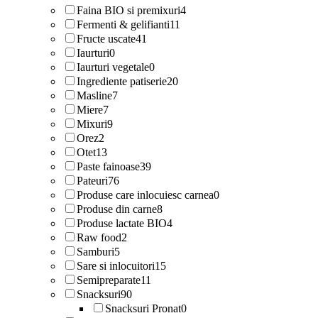
Faina BIO si premixuri
4
Fermenti & gelifianti
11
Fructe uscate
41
Iaurturi
0
Iaurturi vegetale
0
Ingrediente patiserie
20
Masline
7
Miere
7
Mixuri
9
Orez
2
Otet
13
Paste fainoase
39
Pateuri
76
Produse care inlocuiesc carnea
0
Produse din carne
8
Produse lactate BIO
4
Raw food
2
Samburi
5
Sare si inlocuitori
15
Semipreparate
11
Snacksuri
90
Snacksuri Pronat
0