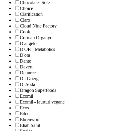
Chocolates Sole
Choice
Clarification
Claro
Cloud Nine Factory
Cook
Corman Organyc
D'angelo
D'OR - Metabolics
D'ora
Dante
Davert
Dennree
Dr. Goerg
Dr.Soda
Dragon Superfoods
Ecomil
Ecomil - Iaurturi vegane
Ecos
Eden
Ehrenwort
Eliah Sahil