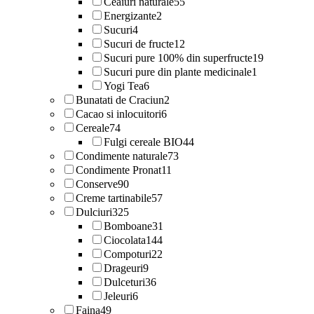
Ceaiuri naturale
55
Energizante
2
Sucuri
4
Sucuri de fructe
12
Sucuri pure 100% din superfructe
19
Sucuri pure din plante medicinale
1
Yogi Tea
6
Bunatati de Craciun
2
Cacao si inlocuitori
6
Cereale
74
Fulgi cereale BIO
44
Condimente naturale
73
Condimente Pronat
11
Conserve
90
Creme tartinabile
57
Dulciuri
325
Bomboane
31
Ciocolata
144
Compoturi
22
Drageuri
9
Dulceturi
36
Jeleuri
6
Faina
49