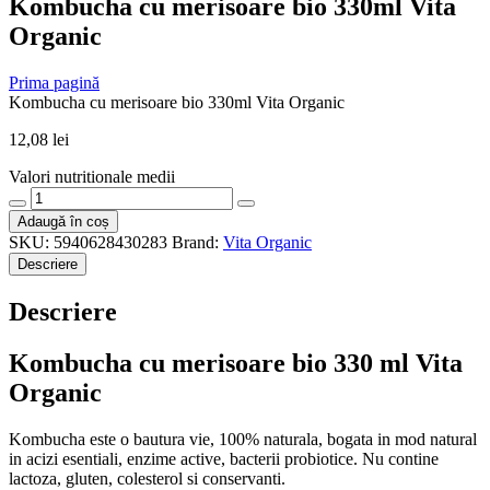
Kombucha cu merisoare bio 330ml Vita
Organic
Prima pagină
Kombucha cu merisoare bio 330ml Vita Organic
12,08
lei
Valori nutritionale medii
Cantitate
Kombucha
Adaugă în coș
cu
SKU:
5940628430283
Brand:
Vita Organic
merisoare
Descriere
bio
330ml
Descriere
Vita
Organic
Kombucha cu merisoare bio 330 ml Vita
Organic
Kombucha este o bautura vie, 100% naturala, bogata in mod natural
in acizi esentiali, enzime active, bacterii probiotice. Nu contine
lactoza, gluten, colesterol si conservanti.