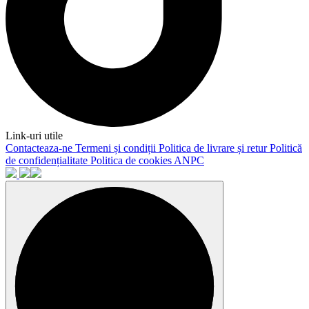
Link-uri utile
Contacteaza-ne
Termeni și condiții
Politica de livrare și retur
Politică
de confidențialitate
Politica de cookies
ANPC