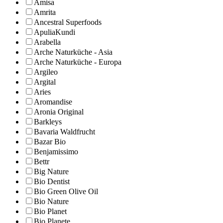
Amisa
Amrita
Ancestral Superfoods
ApuliaKundi
Arabella
Arche Naturküche - Asia
Arche Naturküche - Europa
Argileo
Argital
Aries
Aromandise
Aronia Original
Barkleys
Bavaria Waldfrucht
Bazar Bio
Benjamissimo
Bettr
Big Nature
Bio Dentist
Bio Green Olive Oil
Bio Nature
Bio Planet
Bio Planete