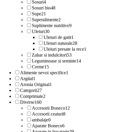
Sosuri
4
Sosuri bio
48
Supe
21
Superalimente
2
Suplimente nutritive
9
Uleiuri
30
Uleiuri de gatit
1
Uleiuri naturale
28
Uleiuri presate la rece
1
Zahar si indulcitori
53
Leguminoase si seminte
14
Creme
15
Alimente nevoi specifice
1
Argital
1
Aronia Original
1
Categorii
27
Comprimate
2
Diverse
160
Accesorii Boneco
12
Accesorii ceaiuri
8
ambalaje
0
Aparate Boneco
6
Aparate in bucatarie
29