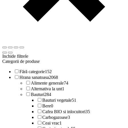
Inchide filtrele
Categorii de produse
Fără categorie
152
Hrana sanatoasa
2068
Alimente generale
74
Alternativa la unt
1
Bauturi
284
Bauturi vegetale
51
Bere
0
Cafea BIO si inlocuitori
35
Carbogazoase
3
Ceai vrac
1