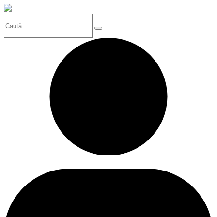
Caută…
Search