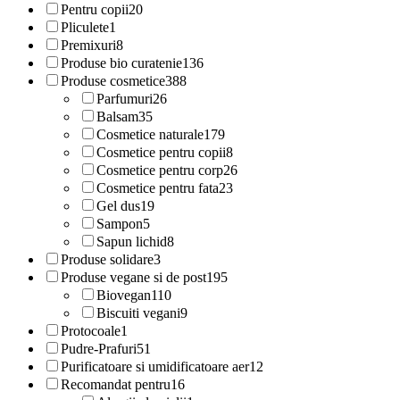
Pentru copii
20
Pliculete
1
Premixuri
8
Produse bio curatenie
136
Produse cosmetice
388
Parfumuri
26
Balsam
35
Cosmetice naturale
179
Cosmetice pentru copii
8
Cosmetice pentru corp
26
Cosmetice pentru fata
23
Gel dus
19
Sampon
5
Sapun lichid
8
Produse solidare
3
Produse vegane si de post
195
Biovegan
110
Biscuiti vegani
9
Protocoale
1
Pudre-Prafuri
51
Purificatoare si umidificatoare aer
12
Recomandat pentru
16