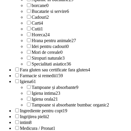
borcane
0
Bucatarie si servire
6
Cadouri
2
Carti
4
Cutii
1
Horeca
24
Hrana pentru animale
27
Idei pentru cadouri
0
Mori de cereale
0
Siropuri naturale
3
Specialitati asiatice
36
Fara gluten sau certificate fara gluten
4
Farmacie si remedii
159
Igiena
61
Tampoane și absorbante
9
Igiena intima
23
Igiena orala
21
Tampoane si absorbante bumbac organic
2
Ingrediente pentru copt
19
Ingrijirea pielii
2
intim
8
Medicura / Pronat
1