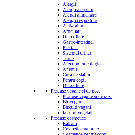
Alergii
Alergii ale pielii
Alergii alimentare
Alergii respiratorii
Anti-aging
Articulatii
Detoxifiere
Gastro-intestinal
Prostata
Sistemul urinar
Tonus
Afectiuni oncologice
Anemie
Cura de slabire
Pentru copii
Detoxifiere
Produse vegane si de post
Produse vegane si de post
Biovegan
Biscuiti vegani
Iaurturi vegetale
Produse cosmetice
Balsam
Cosmetice naturale
Cosmetice pentru copii