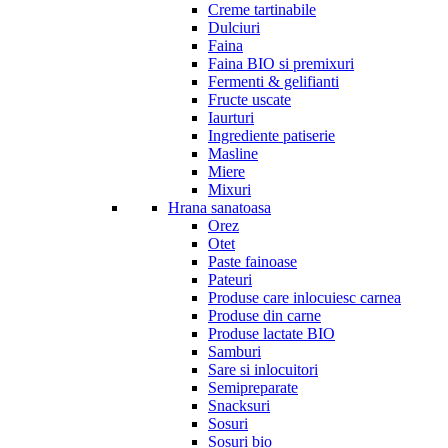
Creme tartinabile
Dulciuri
Faina
Faina BIO si premixuri
Fermenti & gelifianti
Fructe uscate
Iaurturi
Ingrediente patiserie
Masline
Miere
Mixuri
Hrana sanatoasa
Orez
Otet
Paste fainoase
Pateuri
Produse care inlocuiesc carnea
Produse din carne
Produse lactate BIO
Samburi
Sare si inlocuitori
Semipreparate
Snacksuri
Sosuri
Sosuri bio