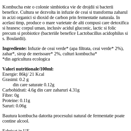
Kombucha este o colonie simbiotica vie de drojdii si bacterii
benefice. Cultura se dezvolta in infuzie de ceai si transforma zaharul
in acizi organici si dioxid de carbon prin fermentatie naturala. In
acelasi timp, produce o mare varietate de alti compusi care detoxifica
si hranesc corpul uman, inclusiv acidul gluconic, lactic si folic
precum si probiotice (bacteriile benefice Lactobacillus acidophilus si
s. Boulardii).
Ingrediente:
Infuzie de ceai verde* (apa filtrata, ceai verde* 2%),
zahar*, sirop de merisoare* 2%, culturi kombucha*
*din agricultura ecologica
Valori nutritionale/100ml:
Energie: 86kj/ 21 Kcal
Grasimi: 0.2 g
din care saturate 0.12g
Carbohidrati: 4.6g din care zaharuri 4.31g
Fibre: 0g
Proteine: 0.11g
Saruri: 0.06g
Bautura kombucha datorita procesului natural de fermentatie poate
contine alcool.
Fabricat in UE.