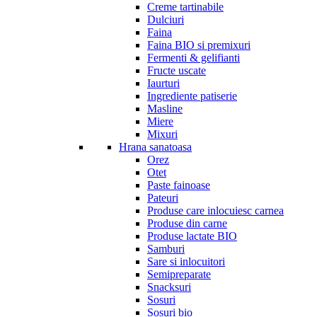
Creme tartinabile
Dulciuri
Faina
Faina BIO si premixuri
Fermenti & gelifianti
Fructe uscate
Iaurturi
Ingrediente patiserie
Masline
Miere
Mixuri
Hrana sanatoasa
Orez
Otet
Paste fainoase
Pateuri
Produse care inlocuiesc carnea
Produse din carne
Produse lactate BIO
Samburi
Sare si inlocuitori
Semipreparate
Snacksuri
Sosuri
Sosuri bio