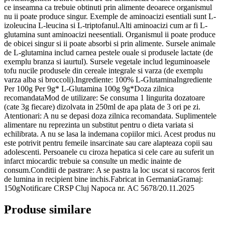
ce inseamna ca trebuie obtinuti prin alimente deoarece organismul
nu ii poate produce singur. Exemple de aminoacizi esentiali sunt L-
izoleucina L-leucina si L-triptofanul.Alti aminoacizi cum ar fi L-
glutamina sunt aminoacizi neesentiali. Organismul ii poate produce
de obicei singur si ii poate absorbi si prin alimente. Sursele animale
de L-glutamina includ carnea pestele ouale si produsele lactate (de
exemplu branza si iaurtul). Sursele vegetale includ leguminoasele
tofu nucile produsele din cereale integrale si varza (de exemplu
varza alba si broccoli).Ingrediente: 100% L-GlutaminaIngrediente
Per 100g Per 9g* L-Glutamina 100g 9g*Doza zilnica
recomandataMod de utilizare: Se consuma 1 lingurita dozatoare
(cate 3g fiecare) dizolvata in 250ml de apa plata de 3 ori pe zi.
Atentionari: A nu se depasi doza zilnica recomandata. Suplimentele
alimentare nu reprezinta un substitut pentru o dieta variata si
echilibrata. A nu se lasa la indemana copiilor mici. Acest produs nu
este potrivit pentru femeile insarcinate sau care alapteaza copii sau
adolescenti. Persoanele cu ciroza hepatica si cele care au suferit un
infarct miocardic trebuie sa consulte un medic inainte de
consum.Conditii de pastrare: A se pastra la loc uscat si racoros ferit
de lumina in recipient bine inchis.Fabricat in GermaniaGramaj:
150gNotificare CRSP Cluj Napoca nr. AC 5678/20.11.2025
Produse similare