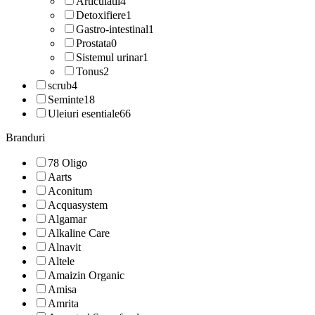
Articulatii
4
Detoxifiere
1
Gastro-intestinal
1
Prostata
0
Sistemul urinar
1
Tonus
2
scrub
4
Seminte
18
Uleiuri esentiale
66
Branduri
78 Oligo
Aarts
Aconitum
Acquasystem
Algamar
Alkaline Care
Alnavit
Altele
Amaizin Organic
Amisa
Amrita