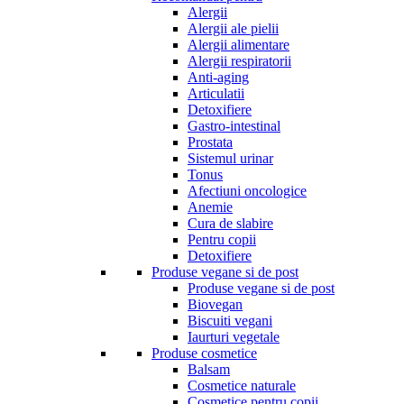
Alergii
Alergii ale pielii
Alergii alimentare
Alergii respiratorii
Anti-aging
Articulatii
Detoxifiere
Gastro-intestinal
Prostata
Sistemul urinar
Tonus
Afectiuni oncologice
Anemie
Cura de slabire
Pentru copii
Detoxifiere
Produse vegane si de post
Produse vegane si de post
Biovegan
Biscuiti vegani
Iaurturi vegetale
Produse cosmetice
Balsam
Cosmetice naturale
Cosmetice pentru copii