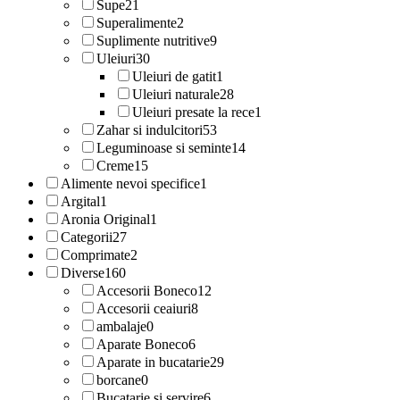
Supe
21
Superalimente
2
Suplimente nutritive
9
Uleiuri
30
Uleiuri de gatit
1
Uleiuri naturale
28
Uleiuri presate la rece
1
Zahar si indulcitori
53
Leguminoase si seminte
14
Creme
15
Alimente nevoi specifice
1
Argital
1
Aronia Original
1
Categorii
27
Comprimate
2
Diverse
160
Accesorii Boneco
12
Accesorii ceaiuri
8
ambalaje
0
Aparate Boneco
6
Aparate in bucatarie
29
borcane
0
Bucatarie si servire
6