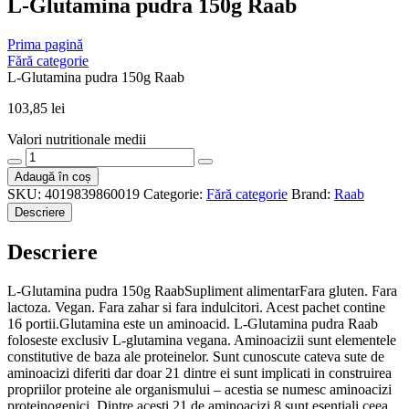
L-Glutamina pudra 150g Raab
Prima pagină
Fără categorie
L-Glutamina pudra 150g Raab
103,85
lei
Valori nutritionale medii
Cantitate
L-
Adaugă în coș
Glutamina
SKU:
4019839860019
Categorie:
Fără categorie
Brand:
Raab
pudra
Descriere
150g
Raab
Descriere
L-Glutamina pudra 150g RaabSupliment alimentarFara gluten. Fara
lactoza. Vegan. Fara zahar si fara indulcitori. Acest pachet contine
16 portii.Glutamina este un aminoacid. L-Glutamina pudra Raab
foloseste exclusiv L-glutamina vegana. Aminoacizii sunt elementele
constitutive de baza ale proteinelor. Sunt cunoscute cateva sute de
aminoacizi diferiti dar doar 21 dintre ei sunt implicati in construirea
propriilor proteine ale organismului – acestia se numesc aminoacizi
proteinogenici. Dintre acesti 21 de aminoacizi 8 sunt esentiali ceea