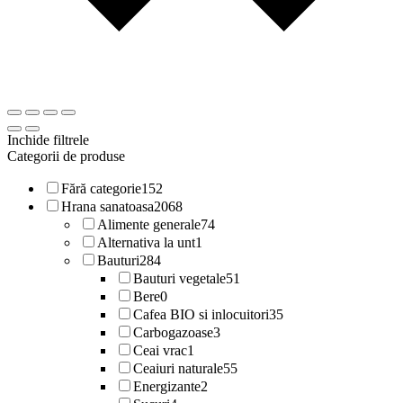
Inchide filtrele
Categorii de produse
Fără categorie
152
Hrana sanatoasa
2068
Alimente generale
74
Alternativa la unt
1
Bauturi
284
Bauturi vegetale
51
Bere
0
Cafea BIO si inlocuitori
35
Carbogazoase
3
Ceai vrac
1
Ceaiuri naturale
55
Energizante
2