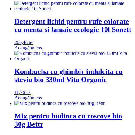
Detergent lichid pentru rufe colorate
cu menta si lamaie ecologic 10l Sonett
266,46
lei
Adaugă în coș
Kombucha cu ghimbir indulcita cu
stevia bio 330ml Vita Organic
11,76
lei
Adaugă în coș
Mix pentru budinca cu roscove bio
30g Bettr