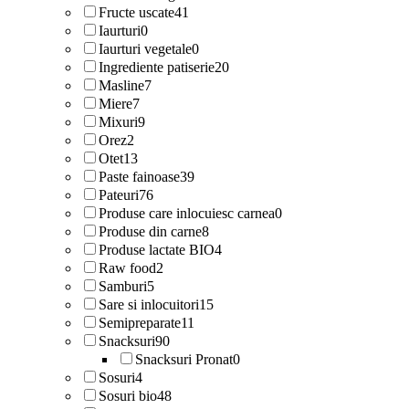
Fructe uscate
41
Iaurturi
0
Iaurturi vegetale
0
Ingrediente patiserie
20
Masline
7
Miere
7
Mixuri
9
Orez
2
Otet
13
Paste fainoase
39
Pateuri
76
Produse care inlocuiesc carnea
0
Produse din carne
8
Produse lactate BIO
4
Raw food
2
Samburi
5
Sare si inlocuitori
15
Semipreparate
11
Snacksuri
90
Snacksuri Pronat
0
Sosuri
4
Sosuri bio
48