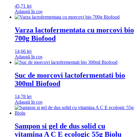
45,71
lei
Adaugă în coș
Varza lactofermentata cu morcovi bio
700g Biofood
14,66
lei
Adaugă în coș
Suc de morcovi lactofermentati bio
300ml Biofood
14,78
lei
Adaugă în coș
Sampon si gel de dus solid cu
vitamina A C E ecologic 55g Biolu