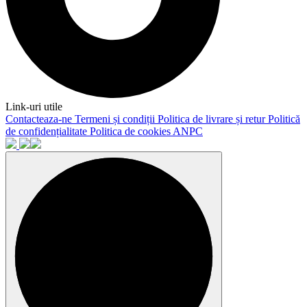
Link-uri utile
Contacteaza-ne
Termeni și condiții
Politica de livrare și retur
Politică
de confidențialitate
Politica de cookies
ANPC