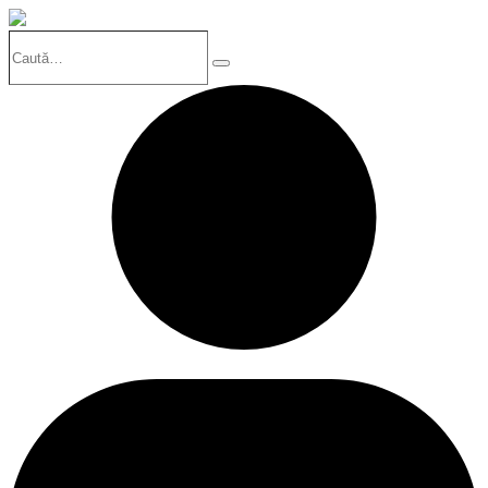
Caută…
Search