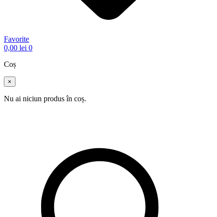
Favorite
0,00
lei
0
Coș
×
Nu ai niciun produs în coș.