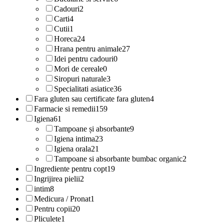
Cadouri
2
Carti
4
Cutii
1
Horeca
24
Hrana pentru animale
27
Idei pentru cadouri
0
Mori de cereale
0
Siropuri naturale
3
Specialitati asiatice
36
Fara gluten sau certificate fara gluten
4
Farmacie si remedii
159
Igiena
61
Tampoane și absorbante
9
Igiena intima
23
Igiena orala
21
Tampoane si absorbante bumbac organic
2
Ingrediente pentru copt
19
Ingrijirea pielii
2
intim
8
Medicura / Pronat
1
Pentru copii
20
Pliculete
1