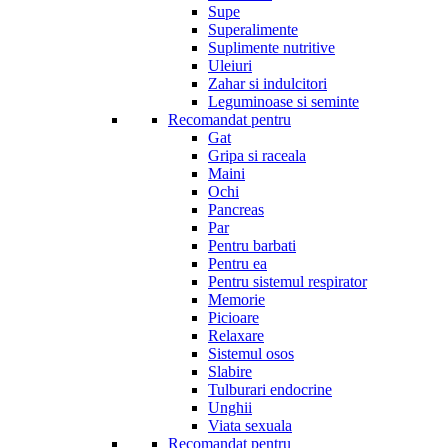
Supe
Superalimente
Suplimente nutritive
Uleiuri
Zahar si indulcitori
Leguminoase si seminte
Recomandat pentru
Gat
Gripa si raceala
Maini
Ochi
Pancreas
Par
Pentru barbati
Pentru ea
Pentru sistemul respirator
Memorie
Picioare
Relaxare
Sistemul osos
Slabire
Tulburari endocrine
Unghii
Viata sexuala
Recomandat pentru