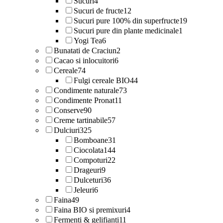
Sucuri
4
Sucuri de fructe
12
Sucuri pure 100% din superfructe
19
Sucuri pure din plante medicinale
1
Yogi Tea
6
Bunatati de Craciun
2
Cacao si inlocuitori
6
Cereale
74
Fulgi cereale BIO
44
Condimente naturale
73
Condimente Pronat
11
Conserve
90
Creme tartinabile
57
Dulciuri
325
Bomboane
31
Ciocolata
144
Compoturi
22
Drageuri
9
Dulceturi
36
Jeleuri
6
Faina
49
Faina BIO si premixuri
4
Fermenti & gelifianti
11