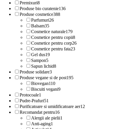
Premixuri
8
Produse bio curatenie
136
Produse cosmetice
388
Parfumuri
26
Balsam
35
Cosmetice naturale
179
Cosmetice pentru copii
8
Cosmetice pentru corp
26
Cosmetice pentru fata
23
Gel dus
19
Sampon
5
Sapun lichid
8
Produse solidare
3
Produse vegane si de post
195
Biovegan
110
Biscuiti vegani
9
Protocoale
1
Pudre-Prafuri
51
Purificatoare si umidificatoare aer
12
Recomandat pentru
16
Alergii ale pielii
1
Anti-aging
1