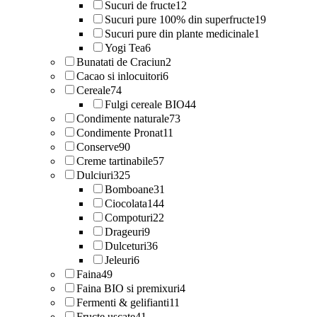
Sucuri de fructe
12
Sucuri pure 100% din superfructe
19
Sucuri pure din plante medicinale
1
Yogi Tea
6
Bunatati de Craciun
2
Cacao si inlocuitori
6
Cereale
74
Fulgi cereale BIO
44
Condimente naturale
73
Condimente Pronat
11
Conserve
90
Creme tartinabile
57
Dulciuri
325
Bomboane
31
Ciocolata
144
Compoturi
22
Drageuri
9
Dulceturi
36
Jeleuri
6
Faina
49
Faina BIO si premixuri
4
Fermenti & gelifianti
11
Fructe uscate
41