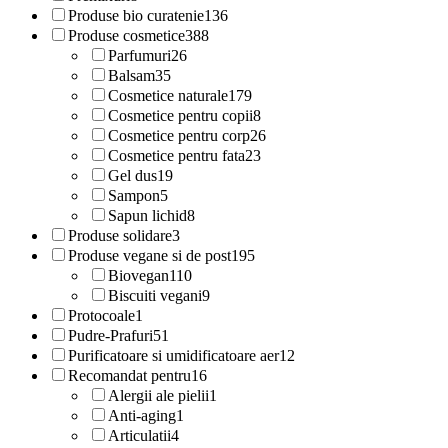
Produse bio curatenie
136
Produse cosmetice
388
Parfumuri
26
Balsam
35
Cosmetice naturale
179
Cosmetice pentru copii
8
Cosmetice pentru corp
26
Cosmetice pentru fata
23
Gel dus
19
Sampon
5
Sapun lichid
8
Produse solidare
3
Produse vegane si de post
195
Biovegan
110
Biscuiti vegani
9
Protocoale
1
Pudre-Prafuri
51
Purificatoare si umidificatoare aer
12
Recomandat pentru
16
Alergii ale pielii
1
Anti-aging
1
Articulatii
4