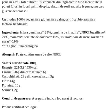
pana in 45°C, toti nutrientii si enzimele din ingrediente fiind mentinute. Il
puteti folosi in locul painii dospite, alaturi de rosii sau alte legume, sau ca o
gustare delicioasa.
Un produs 100%
vegan,
fara gluten,
fara zahar,
certificat bio,
raw, f
ara
lactoza,
handmade.
Ingrediente:
hrisca germinata* 29%, seminte de in auriu*,
NUCI
braziliene*
24%, morcovi*, seminte de dovleac* 10%, usturoi*, sare de mare, rozmarin
uscat* 0.9%.
*din agricultura ecologica
Alergeni:
Poate contine urme de alte NUCI.
Valori nutritionale/100g:
Energie: 2210kj / 530kcal
Grasimi: 36g din care saturate 6g
Carbohidrati: 29g din care zaharuri 3g
Fibre 14g
Proteine: 16g
Saruri: 1.2g
Conditii de pastrare:
A se pastra intr-un loc uscat si racoros.
Produs certificat ecologic