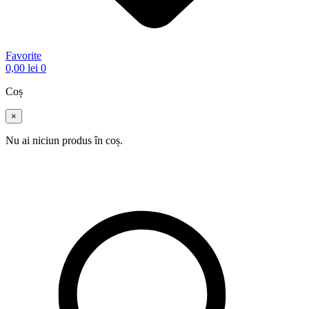
Favorite
0,00
lei
0
Coș
×
Nu ai niciun produs în coș.