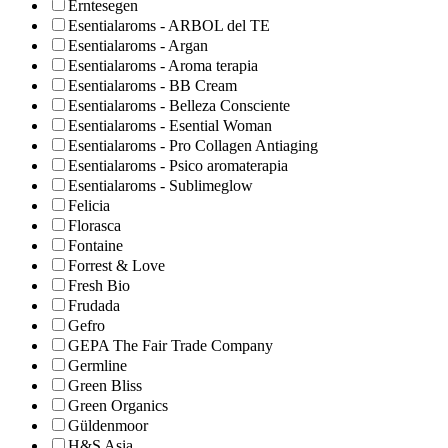
Erntesegen
Esentialaroms - ARBOL del TE
Esentialaroms - Argan
Esentialaroms - Aroma terapia
Esentialaroms - BB Cream
Esentialaroms - Belleza Consciente
Esentialaroms - Esential Woman
Esentialaroms - Pro Collagen Antiaging
Esentialaroms - Psico aromaterapia
Esentialaroms - Sublimeglow
Felicia
Florasca
Fontaine
Forrest & Love
Fresh Bio
Frudada
Gefro
GEPA The Fair Trade Company
Germline
Green Bliss
Green Organics
Güldenmoor
H&S Asia