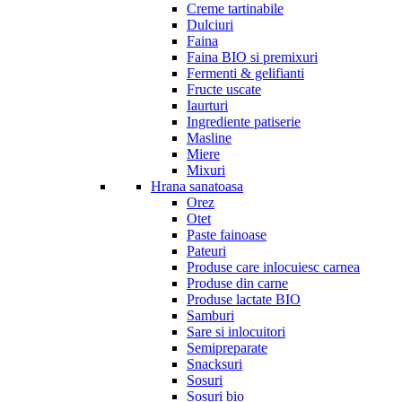
Creme tartinabile
Dulciuri
Faina
Faina BIO si premixuri
Fermenti & gelifianti
Fructe uscate
Iaurturi
Ingrediente patiserie
Masline
Miere
Mixuri
Hrana sanatoasa
Orez
Otet
Paste fainoase
Pateuri
Produse care inlocuiesc carnea
Produse din carne
Produse lactate BIO
Samburi
Sare si inlocuitori
Semipreparate
Snacksuri
Sosuri
Sosuri bio