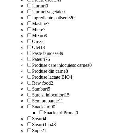
Iaurturi
0
Iaurturi vegetale
0
Ingrediente patiserie
20
Masline
7
Miere
7
Mixuri
9
Orez
2
Otet
13
Paste fainoase
39
Pateuri
76
Produse care inlocuiesc carnea
0
Produse din carne
8
Produse lactate BIO
4
Raw food
2
Samburi
5
Sare si inlocuitori
15
Semipreparate
11
Snacksuri
90
Snacksuri Pronat
0
Sosuri
4
Sosuri bio
48
Supe
21