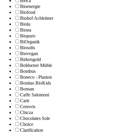
Bioca
Bioenergie
Biofood
Biohof Achleitner
Biolu
Biona
Biopuro
BiOrganik
Biosolis
Biovegan
Birkengold
Bohlsener Mühle
Bombus
Boneco - Plaston
Bonitas BioKids
Bonsan
Caffe Salomoni
Carti
Cenovis
Chicza
Chocolates Sole
Choice
Clarification