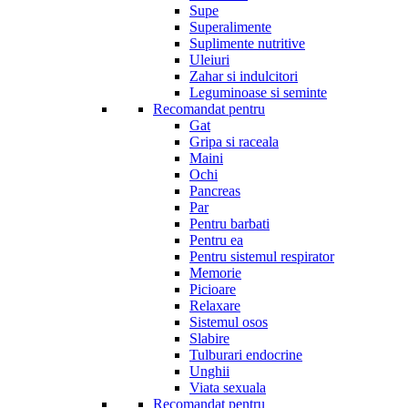
Supe
Superalimente
Suplimente nutritive
Uleiuri
Zahar si indulcitori
Leguminoase si seminte
Recomandat pentru
Gat
Gripa si raceala
Maini
Ochi
Pancreas
Par
Pentru barbati
Pentru ea
Pentru sistemul respirator
Memorie
Picioare
Relaxare
Sistemul osos
Slabire
Tulburari endocrine
Unghii
Viata sexuala
Recomandat pentru