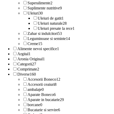
Superalimente
2
Suplimente nutritive
9
Uleiuri
30
Uleiuri de gatit
1
Uleiuri naturale
28
Uleiuri presate la rece
1
Zahar si indulcitori
53
Leguminoase si seminte
14
Creme
15
Alimente nevoi specifice
1
Argital
1
Aronia Original
1
Categorii
27
Comprimate
2
Diverse
160
Accesorii Boneco
12
Accesorii ceaiuri
8
ambalaje
0
Aparate Boneco
6
Aparate in bucatarie
29
borcane
0
Bucatarie si servire
6