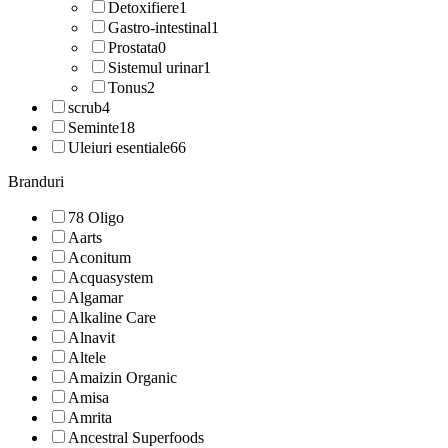
Detoxifiere
1
Gastro-intestinal
1
Prostata
0
Sistemul urinar
1
Tonus
2
scrub
4
Seminte
18
Uleiuri esentiale
66
Branduri
78 Oligo
Aarts
Aconitum
Acquasystem
Algamar
Alkaline Care
Alnavit
Altele
Amaizin Organic
Amisa
Amrita
Ancestral Superfoods