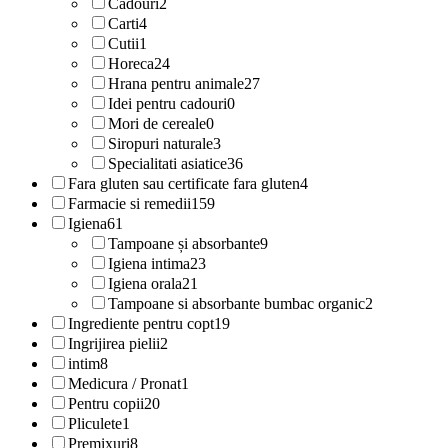
Cadouri
2
Carti
4
Cutii
1
Horeca
24
Hrana pentru animale
27
Idei pentru cadouri
0
Mori de cereale
0
Siropuri naturale
3
Specialitati asiatice
36
Fara gluten sau certificate fara gluten
4
Farmacie si remedii
159
Igiena
61
Tampoane și absorbante
9
Igiena intima
23
Igiena orala
21
Tampoane si absorbante bumbac organic
2
Ingrediente pentru copt
19
Ingrijirea pielii
2
intim
8
Medicura / Pronat
1
Pentru copii
20
Pliculete
1
Premixuri
8