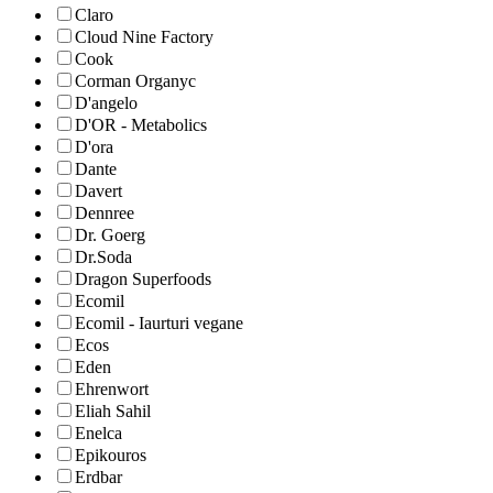
Claro
Cloud Nine Factory
Cook
Corman Organyc
D'angelo
D'OR - Metabolics
D'ora
Dante
Davert
Dennree
Dr. Goerg
Dr.Soda
Dragon Superfoods
Ecomil
Ecomil - Iaurturi vegane
Ecos
Eden
Ehrenwort
Eliah Sahil
Enelca
Epikouros
Erdbar