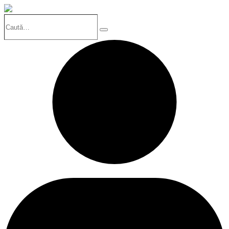
Caută…
Search