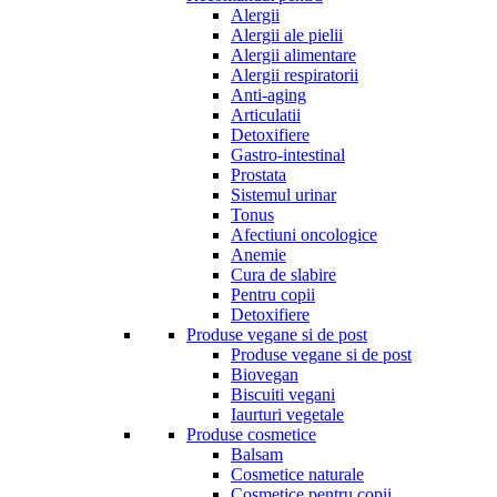
Alergii
Alergii ale pielii
Alergii alimentare
Alergii respiratorii
Anti-aging
Articulatii
Detoxifiere
Gastro-intestinal
Prostata
Sistemul urinar
Tonus
Afectiuni oncologice
Anemie
Cura de slabire
Pentru copii
Detoxifiere
Produse vegane si de post
Produse vegane si de post
Biovegan
Biscuiti vegani
Iaurturi vegetale
Produse cosmetice
Balsam
Cosmetice naturale
Cosmetice pentru copii