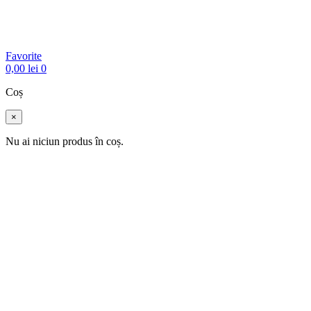
Favorite
0,00
lei
0
Coș
×
Nu ai niciun produs în coș.