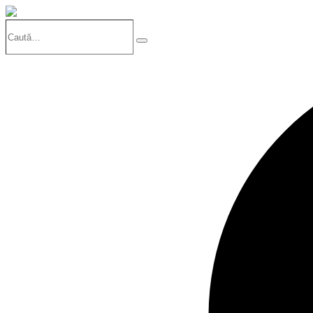
Caută…
Search