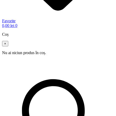
Favorite
0,00
lei
0
Coș
×
Nu ai niciun produs în coș.