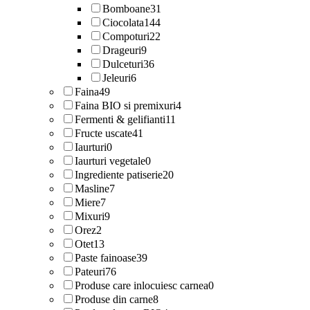
Bomboane
31
Ciocolata
144
Compoturi
22
Drageuri
9
Dulceturi
36
Jeleuri
6
Faina
49
Faina BIO si premixuri
4
Fermenti & gelifianti
11
Fructe uscate
41
Iaurturi
0
Iaurturi vegetale
0
Ingrediente patiserie
20
Masline
7
Miere
7
Mixuri
9
Orez
2
Otet
13
Paste fainoase
39
Pateuri
76
Produse care inlocuiesc carnea
0
Produse din carne
8