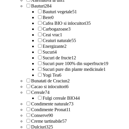
Alternativa la unt
1
Bauturi
284
Bauturi vegetale
51
Bere
0
Cafea BIO si inlocuitori
35
Carbogazoase
3
Ceai vrac
1
Ceaiuri naturale
55
Energizante
2
Sucuri
4
Sucuri de fructe
12
Sucuri pure 100% din superfructe
19
Sucuri pure din plante medicinale
1
Yogi Tea
6
Bunatati de Craciun
2
Cacao si inlocuitori
6
Cereale
74
Fulgi cereale BIO
44
Condimente naturale
73
Condimente Pronat
11
Conserve
90
Creme tartinabile
57
Dulciuri
325