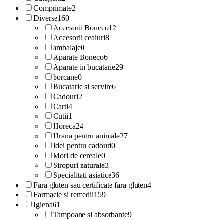
Comprimate
2
Diverse
160
Accesorii Boneco
12
Accesorii ceaiuri
8
ambalaje
0
Aparate Boneco
6
Aparate in bucatarie
29
borcane
0
Bucatarie si servire
6
Cadouri
2
Carti
4
Cutii
1
Horeca
24
Hrana pentru animale
27
Idei pentru cadouri
0
Mori de cereale
0
Siropuri naturale
3
Specialitati asiatice
36
Fara gluten sau certificate fara gluten
4
Farmacie si remedii
159
Igiena
61
Tampoane și absorbante
9