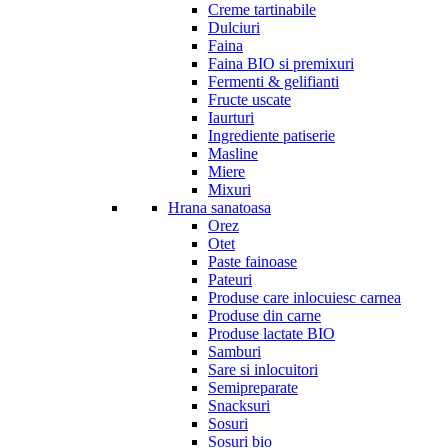
Creme tartinabile
Dulciuri
Faina
Faina BIO si premixuri
Fermenti & gelifianti
Fructe uscate
Iaurturi
Ingrediente patiserie
Masline
Miere
Mixuri
Hrana sanatoasa
Orez
Otet
Paste fainoase
Pateuri
Produse care inlocuiesc carnea
Produse din carne
Produse lactate BIO
Samburi
Sare si inlocuitori
Semipreparate
Snacksuri
Sosuri
Sosuri bio