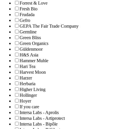
Forrest & Love
Fresh Bio
Frudada
Gefro
GEPA The Fair Trade Company
Germline
Green Bliss
Green Organics
Güldenmoor
H&S Asia
Hammer Muhle
Hari Tea
Harvest Moon
Harzer
Herbaria
Higher Living
Hollinger
Hoyer
If you care
Intersa Labs - Aprolis
Intersa Labs - Artiprotect
Intersa Labs - Bipôle