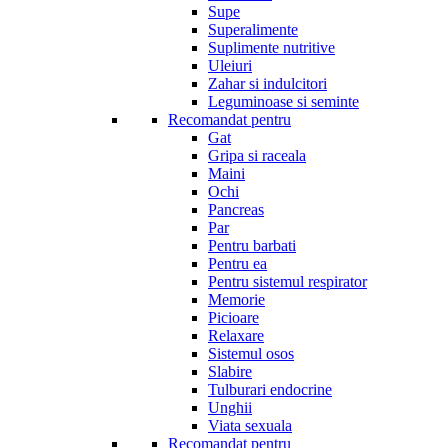
Supe
Superalimente
Suplimente nutritive
Uleiuri
Zahar si indulcitori
Leguminoase si seminte
Recomandat pentru
Gat
Gripa si raceala
Maini
Ochi
Pancreas
Par
Pentru barbati
Pentru ea
Pentru sistemul respirator
Memorie
Picioare
Relaxare
Sistemul osos
Slabire
Tulburari endocrine
Unghii
Viata sexuala
Recomandat pentru