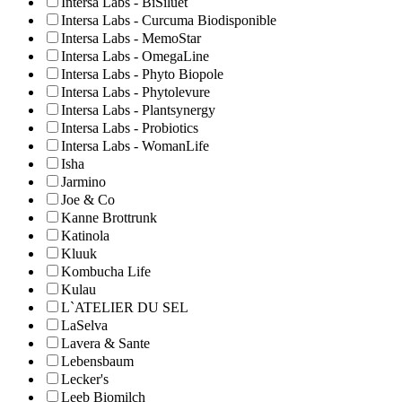
Intersa Labs - BiSiluet
Intersa Labs - Curcuma Biodisponible
Intersa Labs - MemoStar
Intersa Labs - OmegaLine
Intersa Labs - Phyto Biopole
Intersa Labs - Phytolevure
Intersa Labs - Plantsynergy
Intersa Labs - Probiotics
Intersa Labs - WomanLife
Isha
Jarmino
Joe & Co
Kanne Brottrunk
Katinola
Kluuk
Kombucha Life
Kulau
L`ATELIER DU SEL
LaSelva
Lavera & Sante
Lebensbaum
Lecker's
Leeb Biomilch