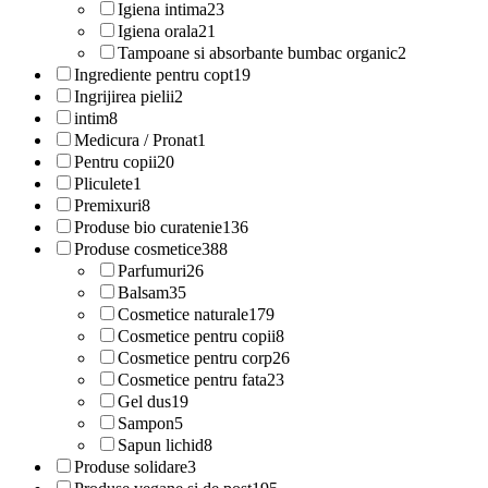
Igiena intima
23
Igiena orala
21
Tampoane si absorbante bumbac organic
2
Ingrediente pentru copt
19
Ingrijirea pielii
2
intim
8
Medicura / Pronat
1
Pentru copii
20
Pliculete
1
Premixuri
8
Produse bio curatenie
136
Produse cosmetice
388
Parfumuri
26
Balsam
35
Cosmetice naturale
179
Cosmetice pentru copii
8
Cosmetice pentru corp
26
Cosmetice pentru fata
23
Gel dus
19
Sampon
5
Sapun lichid
8
Produse solidare
3