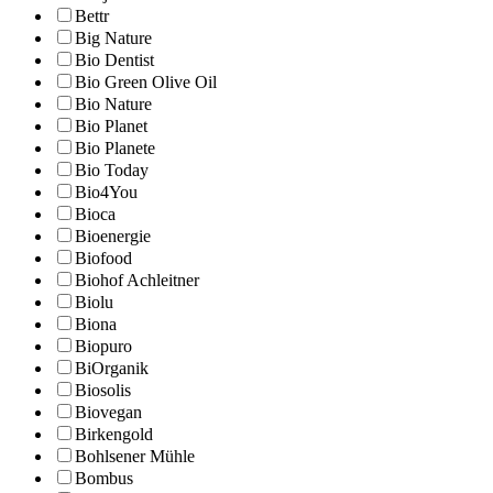
Bettr
Big Nature
Bio Dentist
Bio Green Olive Oil
Bio Nature
Bio Planet
Bio Planete
Bio Today
Bio4You
Bioca
Bioenergie
Biofood
Biohof Achleitner
Biolu
Biona
Biopuro
BiOrganik
Biosolis
Biovegan
Birkengold
Bohlsener Mühle
Bombus