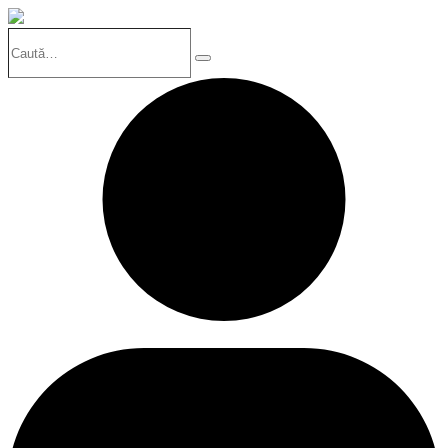
Caută…
Search