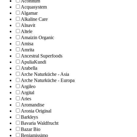
Aconitum
Acquasystem
Algamar
Alkaline Care
Alnavit
Altele
Amaizin Organic
Amisa
Amrita
Ancestral Superfoods
ApuliaKundi
Arabella
Arche Naturküche - Asia
Arche Naturküche - Europa
Argileo
Argital
Aries
Aromandise
Aronia Original
Barkleys
Bavaria Waldfrucht
Bazar Bio
Benjamissimo