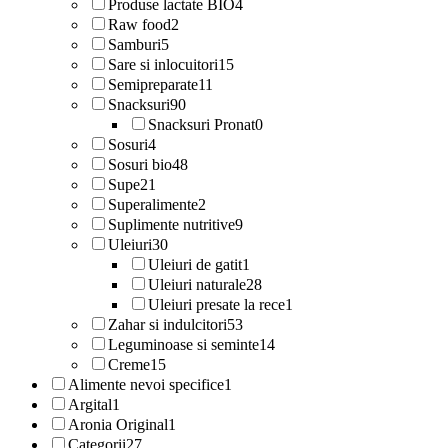
Produse lactate BIO
4
Raw food
2
Samburi
5
Sare si inlocuitori
15
Semipreparate
11
Snacksuri
90
Snacksuri Pronat
0
Sosuri
4
Sosuri bio
48
Supe
21
Superalimente
2
Suplimente nutritive
9
Uleiuri
30
Uleiuri de gatit
1
Uleiuri naturale
28
Uleiuri presate la rece
1
Zahar si indulcitori
53
Leguminoase si seminte
14
Creme
15
Alimente nevoi specifice
1
Argital
1
Aronia Original
1
Categorii
27