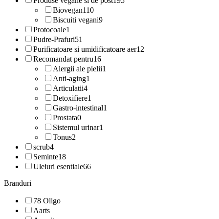
Produse vegane si de post
195
Biovegan
110
Biscuiti vegani
9
Protocoale
1
Pudre-Prafuri
51
Purificatoare si umidificatoare aer
12
Recomandat pentru
16
Alergii ale pielii
1
Anti-aging
1
Articulatii
4
Detoxifiere
1
Gastro-intestinal
1
Prostata
0
Sistemul urinar
1
Tonus
2
scrub
4
Seminte
18
Uleiuri esentiale
66
Branduri
78 Oligo
Aarts