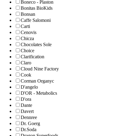
Boneco - Plaston
Bonitas BioKids
Bonsan
Caffe Salomoni
Carti
Cenovis
Chicza
Chocolates Sole
Choice
Clarification
Claro
Cloud Nine Factory
Cook
Corman Organyc
D'angelo
D'OR - Metabolics
D'ora
Dante
Davert
Dennree
Dr. Goerg
Dr.Soda
Dragon Superfoods