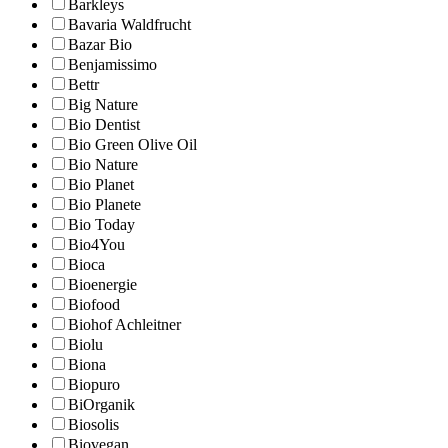
Barkleys
Bavaria Waldfrucht
Bazar Bio
Benjamissimo
Bettr
Big Nature
Bio Dentist
Bio Green Olive Oil
Bio Nature
Bio Planet
Bio Planete
Bio Today
Bio4You
Bioca
Bioenergie
Biofood
Biohof Achleitner
Biolu
Biona
Biopuro
BiOrganik
Biosolis
Biovegan