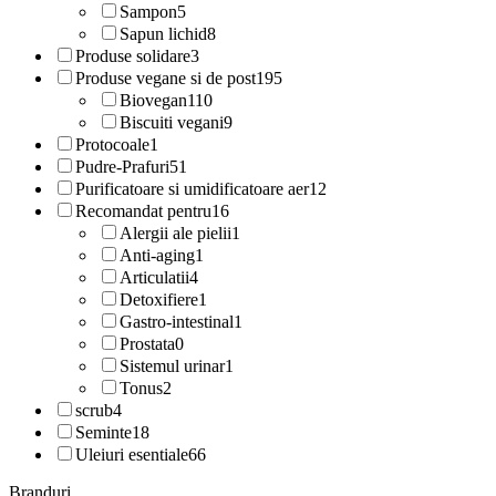
Sampon
5
Sapun lichid
8
Produse solidare
3
Produse vegane si de post
195
Biovegan
110
Biscuiti vegani
9
Protocoale
1
Pudre-Prafuri
51
Purificatoare si umidificatoare aer
12
Recomandat pentru
16
Alergii ale pielii
1
Anti-aging
1
Articulatii
4
Detoxifiere
1
Gastro-intestinal
1
Prostata
0
Sistemul urinar
1
Tonus
2
scrub
4
Seminte
18
Uleiuri esentiale
66
Branduri