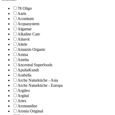
78 Oligo
Aarts
Aconitum
Acquasystem
Algamar
Alkaline Care
Alnavit
Altele
Amaizin Organic
Amisa
Amrita
Ancestral Superfoods
ApuliaKundi
Arabella
Arche Naturküche - Asia
Arche Naturküche - Europa
Argileo
Argital
Aries
Aromandise
Aronia Original