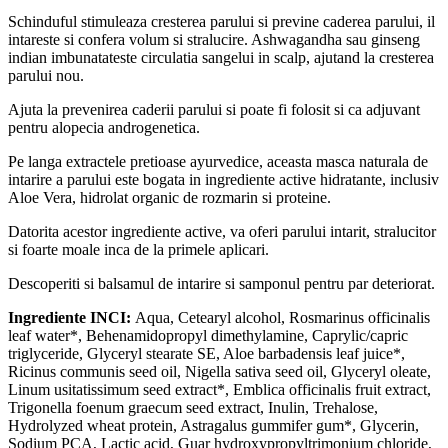
Schinduful stimuleaza cresterea parului si previne caderea parului, il
intareste si confera volum si stralucire. Ashwagandha sau ginseng
indian imbunatateste circulatia sangelui in scalp, ajutand la cresterea
parului nou.
Ajuta la prevenirea caderii parului si poate fi folosit si ca adjuvant
pentru alopecia androgenetica.
Pe langa extractele pretioase ayurvedice, aceasta masca naturala de
intarire a parului este bogata in ingrediente active hidratante, inclusiv
Aloe Vera, hidrolat organic de rozmarin si proteine.
Datorita acestor ingrediente active, va oferi parului intarit, stralucitor
si foarte moale inca de la primele aplicari.
Descoperiti si balsamul de intarire si samponul pentru par deteriorat.
Ingrediente INCI:
Aqua, Cetearyl alcohol, Rosmarinus officinalis
leaf water*, Behenamidopropyl dimethylamine, Caprylic/capric
triglyceride, Glyceryl stearate SE, Aloe barbadensis leaf juice*,
Ricinus communis seed oil, Nigella sativa seed oil, Glyceryl oleate,
Linum usitatissimum seed extract*, Emblica officinalis fruit extract,
Trigonella foenum graecum seed extract, Inulin, Trehalose,
Hydrolyzed wheat protein, Astragalus gummifer gum*, Glycerin,
Sodium PCA, Lactic acid, Guar hydroxypropyltrimonium chloride,