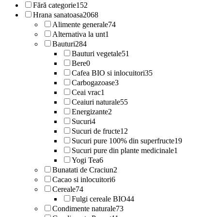
Fără categorie
152
Hrana sanatoasa
2068
Alimente generale
74
Alternativa la unt
1
Bauturi
284
Bauturi vegetale
51
Bere
0
Cafea BIO si inlocuitori
35
Carbogazoase
3
Ceai vrac
1
Ceaiuri naturale
55
Energizante
2
Sucuri
4
Sucuri de fructe
12
Sucuri pure 100% din superfructe
19
Sucuri pure din plante medicinale
1
Yogi Tea
6
Bunatati de Craciun
2
Cacao si inlocuitori
6
Cereale
74
Fulgi cereale BIO
44
Condimente naturale
73