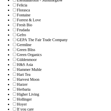
Esentialaroms - Sublimeglow
Felicia
Florasca
Fontaine
Forrest & Love
Fresh Bio
Frudada
Gefro
GEPA The Fair Trade Company
Germline
Green Bliss
Green Organics
Güldenmoor
H&S Asia
Hammer Muhle
Hari Tea
Harvest Moon
Harzer
Herbaria
Higher Living
Hollinger
Hoyer
If you care