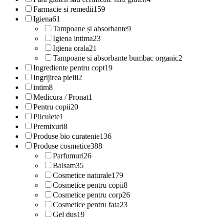
Farmacie si remedii
159
Igiena
61
Tampoane și absorbante
9
Igiena intima
23
Igiena orala
21
Tampoane si absorbante bumbac organic
2
Ingrediente pentru copt
19
Ingrijirea pielii
2
intim
8
Medicura / Pronat
1
Pentru copii
20
Pliculete
1
Premixuri
8
Produse bio curatenie
136
Produse cosmetice
388
Parfumuri
26
Balsam
35
Cosmetice naturale
179
Cosmetice pentru copii
8
Cosmetice pentru corp
26
Cosmetice pentru fata
23
Gel dus
19