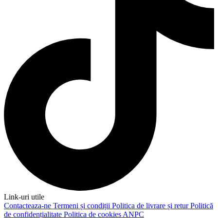
Link-uri utile
Contacteaza-ne
Termeni și condiții
Politica de livrare și retur
Politică
de confidențialitate
Politica de cookies
ANPC