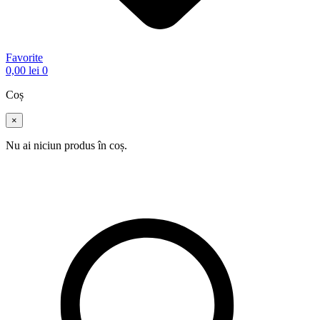
Favorite
0,00
lei
0
Coș
×
Nu ai niciun produs în coș.