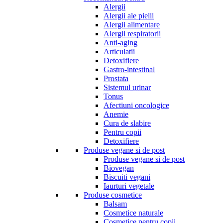
Alergii
Alergii ale pielii
Alergii alimentare
Alergii respiratorii
Anti-aging
Articulatii
Detoxifiere
Gastro-intestinal
Prostata
Sistemul urinar
Tonus
Afectiuni oncologice
Anemie
Cura de slabire
Pentru copii
Detoxifiere
Produse vegane si de post
Produse vegane si de post
Biovegan
Biscuiti vegani
Iaurturi vegetale
Produse cosmetice
Balsam
Cosmetice naturale
Cosmetice pentru copii