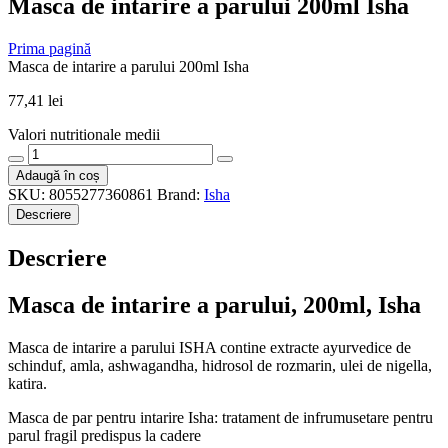
Masca de intarire a parului 200ml Isha
Prima pagină
Masca de intarire a parului 200ml Isha
77,41
lei
Valori nutritionale medii
Cantitate
Masca
Adaugă în coș
de
SKU:
8055277360861
Brand:
Isha
intarire
Descriere
a
parului
Descriere
200ml
Isha
Masca de intarire a parului, 200ml, Isha
Masca de intarire a parului ISHA contine extracte ayurvedice de
schinduf, amla, ashwagandha, hidrosol de rozmarin, ulei de nigella,
katira.
Masca de par pentru intarire Isha: tratament de infrumusetare pentru
parul fragil predispus la cadere