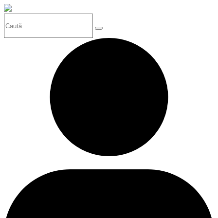
Caută…
Search