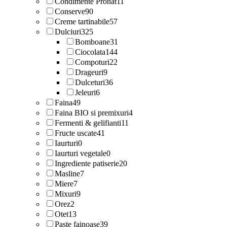
Condimente Pronat
11
Conserve
90
Creme tartinabile
57
Dulciuri
325
Bomboane
31
Ciocolata
144
Compoturi
22
Drageuri
9
Dulceturi
36
Jeleuri
6
Faina
49
Faina BIO si premixuri
4
Fermenti & gelifianti
11
Fructe uscate
41
Iaurturi
0
Iaurturi vegetale
0
Ingrediente patiserie
20
Masline
7
Miere
7
Mixuri
9
Orez
2
Otet
13
Paste fainoase
39