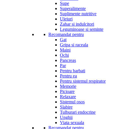
Supe
Superalimente
Suplimente nutritive
Uleiuri
Zahar si indulcitori
Leguminoase si seminte
Recomandat pentru
Gat
Gripa si raceala
Maini
Ochi
Pancreas
Par
Pentru barbati
Pentru ea
Pentru sistemul respirator
Memorie
Picioare
Relaxare
Sistemul osos
Slabire
Tulburari endocrine
Unghii
Viata sexuala
Recomandat pentru