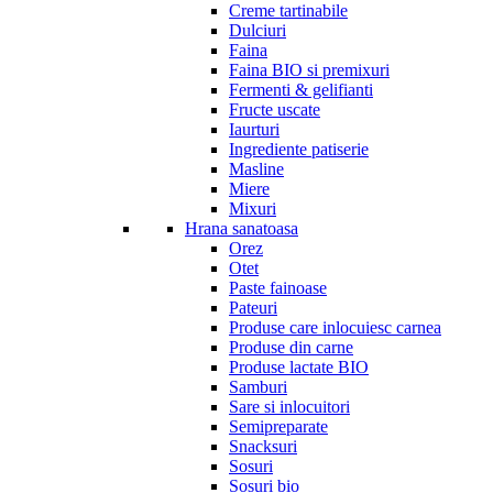
Creme tartinabile
Dulciuri
Faina
Faina BIO si premixuri
Fermenti & gelifianti
Fructe uscate
Iaurturi
Ingrediente patiserie
Masline
Miere
Mixuri
Hrana sanatoasa
Orez
Otet
Paste fainoase
Pateuri
Produse care inlocuiesc carnea
Produse din carne
Produse lactate BIO
Samburi
Sare si inlocuitori
Semipreparate
Snacksuri
Sosuri
Sosuri bio