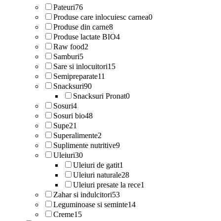
Pateuri
76
Produse care inlocuiesc carnea
0
Produse din carne
8
Produse lactate BIO
4
Raw food
2
Samburi
5
Sare si inlocuitori
15
Semipreparate
11
Snacksuri
90
Snacksuri Pronat
0
Sosuri
4
Sosuri bio
48
Supe
21
Superalimente
2
Suplimente nutritive
9
Uleiuri
30
Uleiuri de gatit
1
Uleiuri naturale
28
Uleiuri presate la rece
1
Zahar si indulcitori
53
Leguminoase si seminte
14
Creme
15