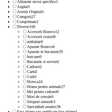
Alimente nevoi specifice
1
Argital
1
Aronia Original
1
Categorii
27
Comprimate
2
Diverse
160
Accesorii Boneco
12
Accesorii ceaiuri
8
ambalaje
0
Aparate Boneco
6
Aparate in bucatarie
29
borcane
0
Bucatarie si servire
6
Cadouri
2
Carti
4
Cutii
1
Horeca
24
Hrana pentru animale
27
Idei pentru cadouri
0
Mori de cereale
0
Siropuri naturale
3
Specialitati asiatice
36
Fara gluten sau certificate fara gluten
4