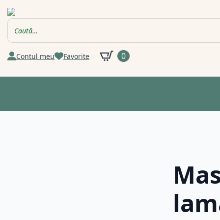
0
Contul meu
Favorite
Masl
lam