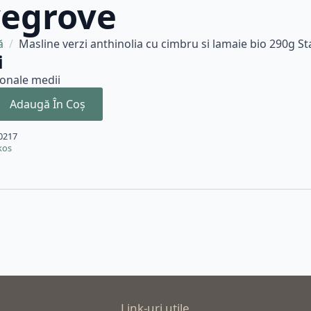
vegrove
ă
Masline verzi anthinolia cu cimbru si lamaie bio 290g 
i
ionale medii
Adaugă În Coș
0217
kos
Link-uri utile