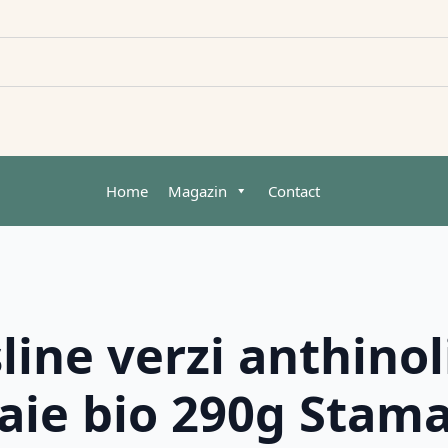
Home
Magazin
Contact
ine verzi anthinol
aie bio 290g Stam