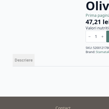
Oli
Prima pagin
47,21
le
Valori nutrit
Cantitate
Masline
verzi
anthinolia
cu
SKU:
520012178
cimbru
Brand:
Stamata
si
lamaie
Descriere
bio
290g
Stamatakos
Olivegrove
Contact