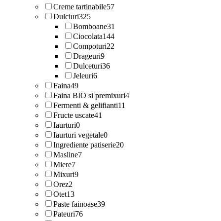
Creme tartinabile
57
Dulciuri
325
Bomboane
31
Ciocolata
144
Compoturi
22
Drageuri
9
Dulceturi
36
Jeleuri
6
Faina
49
Faina BIO si premixuri
4
Fermenti & gelifianti
11
Fructe uscate
41
Iaurturi
0
Iaurturi vegetale
0
Ingrediente patiserie
20
Masline
7
Miere
7
Mixuri
9
Orez
2
Otet
13
Paste fainoase
39
Pateuri
76