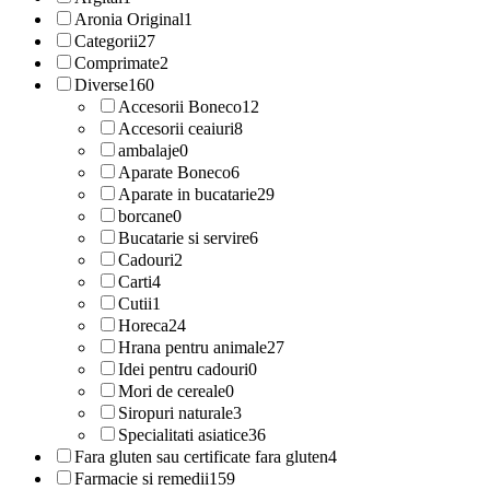
Aronia Original
1
Categorii
27
Comprimate
2
Diverse
160
Accesorii Boneco
12
Accesorii ceaiuri
8
ambalaje
0
Aparate Boneco
6
Aparate in bucatarie
29
borcane
0
Bucatarie si servire
6
Cadouri
2
Carti
4
Cutii
1
Horeca
24
Hrana pentru animale
27
Idei pentru cadouri
0
Mori de cereale
0
Siropuri naturale
3
Specialitati asiatice
36
Fara gluten sau certificate fara gluten
4
Farmacie si remedii
159