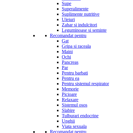
Supe
Superalimente
Suplimente nutritive
Uleiuri
Zahar si indulcitori
Leguminoase si seminte
Recomandat pentru
Gat
Gripa si raceala
Maini
Ochi
Pancreas
Par
Pentru barbati
Pentru ea
Pentru sistemul respirator
Memorie
Picioare
Relaxare
Sistemul osos
Slabire
Tulburari endocrine
Unghii
Viata sexuala
Recomandat pentru