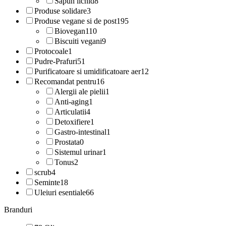
Sapun lichid
8
Produse solidare
3
Produse vegane si de post
195
Biovegan
110
Biscuiti vegani
9
Protocoale
1
Pudre-Prafuri
51
Purificatoare si umidificatoare aer
12
Recomandat pentru
16
Alergii ale pielii
1
Anti-aging
1
Articulatii
4
Detoxifiere
1
Gastro-intestinal
1
Prostata
0
Sistemul urinar
1
Tonus
2
scrub
4
Seminte
18
Uleiuri esentiale
66
Branduri