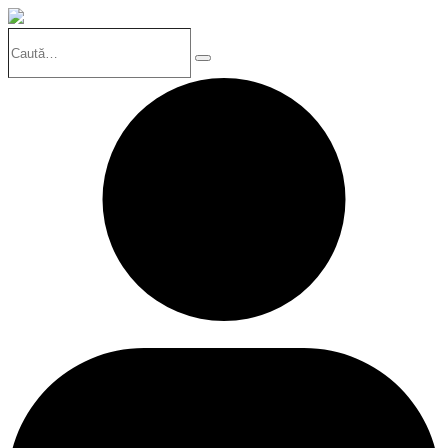
Caută…
Search