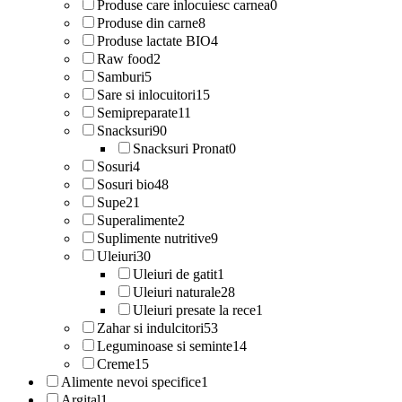
Produse care inlocuiesc carnea
0
Produse din carne
8
Produse lactate BIO
4
Raw food
2
Samburi
5
Sare si inlocuitori
15
Semipreparate
11
Snacksuri
90
Snacksuri Pronat
0
Sosuri
4
Sosuri bio
48
Supe
21
Superalimente
2
Suplimente nutritive
9
Uleiuri
30
Uleiuri de gatit
1
Uleiuri naturale
28
Uleiuri presate la rece
1
Zahar si indulcitori
53
Leguminoase si seminte
14
Creme
15
Alimente nevoi specifice
1
Argital
1