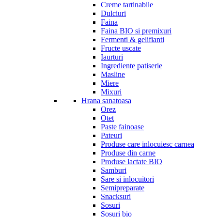
Creme tartinabile
Dulciuri
Faina
Faina BIO si premixuri
Fermenti & gelifianti
Fructe uscate
Iaurturi
Ingrediente patiserie
Masline
Miere
Mixuri
Hrana sanatoasa
Orez
Otet
Paste fainoase
Pateuri
Produse care inlocuiesc carnea
Produse din carne
Produse lactate BIO
Samburi
Sare si inlocuitori
Semipreparate
Snacksuri
Sosuri
Sosuri bio