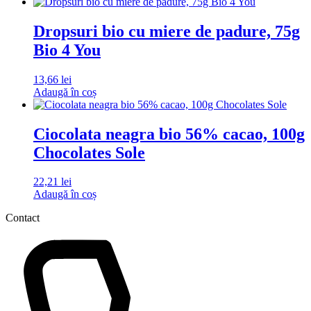
Dropsuri bio cu miere de padure, 75g
Bio 4 You
13,66
lei
Adaugă în coș
Ciocolata neagra bio 56% cacao, 100g
Chocolates Sole
22,21
lei
Adaugă în coș
Contact