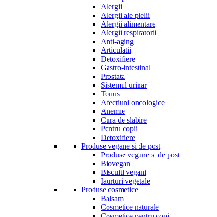
Alergii
Alergii ale pielii
Alergii alimentare
Alergii respiratorii
Anti-aging
Articulatii
Detoxifiere
Gastro-intestinal
Prostata
Sistemul urinar
Tonus
Afectiuni oncologice
Anemie
Cura de slabire
Pentru copii
Detoxifiere
Produse vegane si de post
Produse vegane si de post
Biovegan
Biscuiti vegani
Iaurturi vegetale
Produse cosmetice
Balsam
Cosmetice naturale
Cosmetice pentru copii