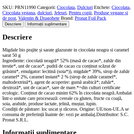
SKU:
PRN11990
Categorii:
Ciocolata
,
Dulciuri
Etichete:
Ciocolata
,
Ciocolata vegana
,
dulciuri
,
Jeleuri
,
Pentru copii
,
Produse vegane si
de post
,
Valentin & Dragobete
Brand:
Pronat Foil Pack
Descriere
Informații suplimentare
Descriere
Migdale bio prajite și sarate glazurate in ciocolata neagra si caramel
sarat 50 g
Ingrediente: ciocolată neagră* 52% (masă de cacao*, zahăr din
trestie*, unt de cacao*, pudră de cacao cu conținut scăzut de
grăsimi*, emulgator: lecitină (soia*)), migdale* 39%, sirop de zahăr
caramel* 2%, caramel instant* 2 % (sirop de zahăr caramel*,
maltodextrină*), agent de acoperire: gumă arabică*; zahăr*,
dextroză*, unt de cacao*, sare de mare.*=din culturi certificate
ecologic. Conținut de cacao minim 62% în ciocolata neagră.Ambalat
într-o unitate care procesează: cereale cu gluten, fructe cu coajă,
soia, arahide, produse lactate, țelină, muștar, lupin.
Condiții de păstrare: loc uscat și răcoros. Origine: UE/non-UE.A se
consuma de preferință înainte de: vezi pe ambalaj.Distribuitor: S.C.
Pronat S.R.L.
Informații suplimentare