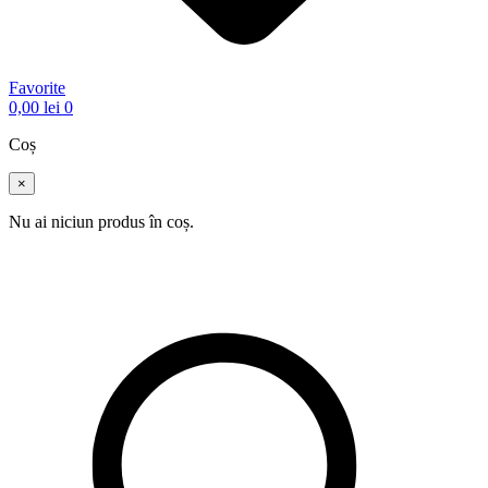
Favorite
0,00
lei
0
Coș
×
Nu ai niciun produs în coș.