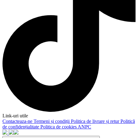
Link-uri utile
Contacteaza-ne
Termeni și condiții
Politica de livrare și retur
Politică
de confidențialitate
Politica de cookies
ANPC