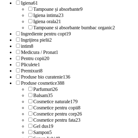
Igiena
61
Tampoane și absorbante
9
Igiena intima
23
Igiena orala
21
Tampoane si absorbante bumbac organic
2
Ingrediente pentru copt
19
Ingrijirea pielii
2
intim
8
Medicura / Pronat
1
Pentru copii
20
Pliculete
1
Premixuri
8
Produse bio curatenie
136
Produse cosmetice
388
Parfumuri
26
Balsam
35
Cosmetice naturale
179
Cosmetice pentru copii
8
Cosmetice pentru corp
26
Cosmetice pentru fata
23
Gel dus
19
Sampon
5