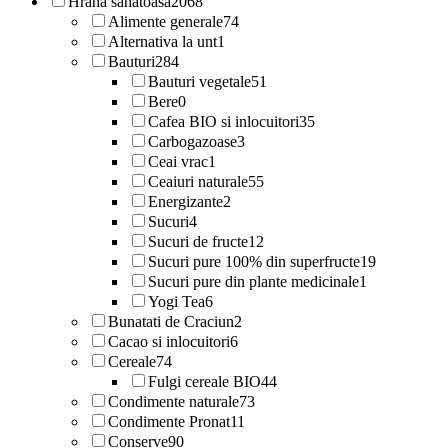
Hrana sanatoasa
2068
Alimente generale
74
Alternativa la unt
1
Bauturi
284
Bauturi vegetale
51
Bere
0
Cafea BIO si inlocuitori
35
Carbogazoase
3
Ceai vrac
1
Ceaiuri naturale
55
Energizante
2
Sucuri
4
Sucuri de fructe
12
Sucuri pure 100% din superfructe
19
Sucuri pure din plante medicinale
1
Yogi Tea
6
Bunatati de Craciun
2
Cacao si inlocuitori
6
Cereale
74
Fulgi cereale BIO
44
Condimente naturale
73
Condimente Pronat
11
Conserve
90