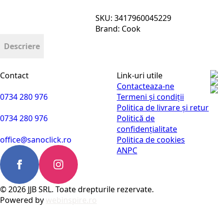
SKU:
3417960045229
Brand:
Cook
Descriere
Contact
Link-uri utile
Contacteaza-ne
0734 280 976
Termeni și condiții
Politica de livrare și retur
0734 280 976
Politică de
confidențialitate
office@sanoclick.ro
Politica de cookies
ANPC
© 2026 JJB SRL. Toate drepturile rezervate.
Powered by
webinspire.ro